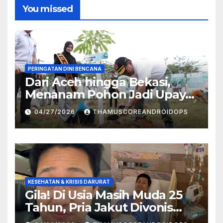
You missed
PERINGATAN DINI BENCANA
Dari Aceh hingga Bekasi,
Menanam Pohon Jadi Upaya
Redam Bencana Alam
04/27/2026
THAMUSCOREANDROIDOPS
KESEHATAN & KRISIS DARURAT
Gila! Di Usia Masih Muda 25
Tahun, Pria Jakut Divonis
Kanker Limfoma, Ini Dugaan