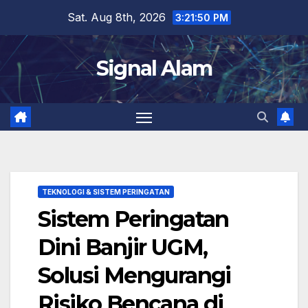
Skip
Sat. Aug 8th, 2026
3:21:50 PM
to
content
Signal Alam
TEKNOLOGI & SISTEM PERINGATAN
Sistem Peringatan
Dini Banjir UGM,
Solusi Mengurangi
Risiko Bencana di