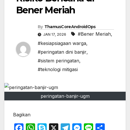
Bener Meriah
By
ThamusCoreAndroidOps
#Bener Meriah
,
JAN 17, 2026
#kesiapsiagaan warga
,
#peringatan dini banjir
,
#sistem peringatan
,
#teknologi mitigasi
peringatan-banjir-ugm
Bagikan
F
W
S
X
T
M
Li
S