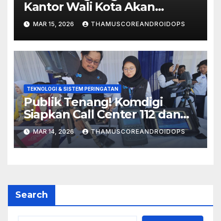
Kantor Wali Kota Akan
Dibunyikan Besok Pagi!
MAR 15, 2026
THAMUSCOREANDROIDOPS
TEKNOLOGI & SISTEM PERINGATAN
Publik Tenang! Komdigi
Siapkan Call Center 112 dan
Sistem Peringatan Dini Demi
MAR 14, 2026
THAMUSCOREANDROIDOPS
Lebaran 2026 Aman
Search