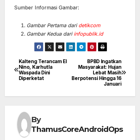
Sumber Informasi Gambar:
Gambar Pertama dari
detikcom
Gambar Kedua dari
infopublik.id
Kalteng Terancam El
BPBD Ingatkan
Post
Nino, Karhutla
Masyarakat: Hujan
Waspada Dini
Lebat Masih
navigation
Diperketat
Berpotensi Hingga 16
Januari
By
ThamusCoreAndroidOps