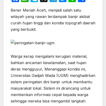
a
h
k
el
e
n
h
Bener Meriah Aceh, menjadi salah satu
c
at
y
e
s
e
ar
wilayah yang rawan terdampak banjir akibat
e
s
p
gr
s
e
curah hujan tinggi dan kondisi topografi daerah
b
A
e
a
e
yang berbukit.
o
p
m
n
o
p
g
k
er
Warga kerap mengalami kerugian material,
bahkan ancaman keselamatan, saat hujan
deras mengguyur, Menanggapi kondisi ini,
Universitas Gadjah Mada (UGM) menghadirkan
sistem peringatan dini banjir untuk membantu
masyarakat lokal. Sistem ini dirancang untuk
memberikan informasi cepat kepada warga
sehingga mereka bisa mengambil langkah