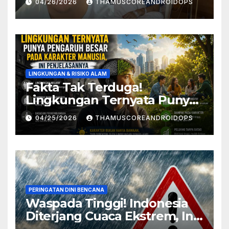
04/26/2026
THAMUSCOREANDROIDOPS
Penyebabnya
LINGKUNGAN & RISIKO ALAM
Fakta Tak Terduga!
Lingkungan Ternyata Punya
Pengaruh Besar Pada
04/25/2026
THAMUSCOREANDROIDOPS
Karakter Manusia, Ini
Penjelasannya
PERINGATAN DINI BENCANA
Waspada Tinggi! Indonesia
Diterjang Cuaca Ekstrem, Ini
Daftar Daerah Rawan