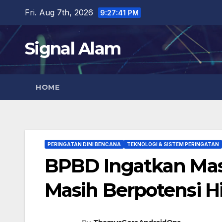
Skip
Fri. Aug 7th, 2026
9:27:42 PM
to
content
Signal Alam
HOME
PERINGATAN DINI BENCANA
TEKNOLOGI & SISTEM PERINGATAN
BPBD Ingatkan Mas
Masih Berpotensi H