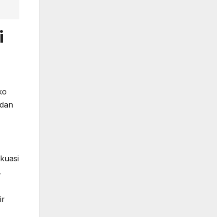
i
ko
 dan
kuasi
.
ir