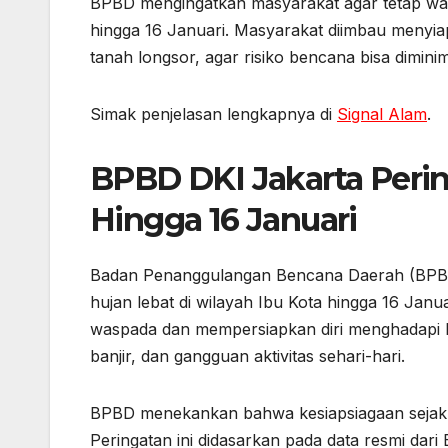
o
p
g
BPBD mengingatkan masyarakat agar tetap wasp
k
er
hingga 16 Januari. Masyarakat diimbau menyiap
tanah longsor, agar risiko bencana bisa dimini
Simak penjelasan lengkapnya di
Signal Alam
.
BPBD DKI Jakarta Peri
Hingga 16 Januari
Badan Penanggulangan Bencana Daerah (BPBD) 
hujan lebat di wilayah Ibu Kota hingga 16 Janu
waspada dan mempersiapkan diri menghadapi 
banjir, dan gangguan aktivitas sehari-hari.
BPBD menekankan bahwa kesiapsiagaan sejak d
Peringatan ini didasarkan pada data resmi dari