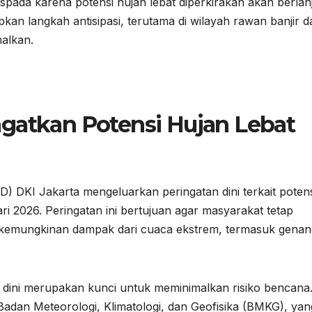
ada karena potensi hujan lebat diperkirakan akan berlan
kan langkah antisipasi, terutama di wilayah rawan banjir d
malkan.
ngatkan Potensi Hujan Lebat
DKI Jakarta mengeluarkan peringatan dini terkait potens
ari 2026. Peringatan ini bertujuan agar masyarakat tetap
kemungkinan dampak dari cuaca ekstrem, termasuk genan
ini merupakan kunci untuk meminimalkan risiko bencana
 Badan Meteorologi, Klimatologi, dan Geofisika (BMKG), yan