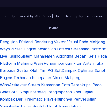
Proudly powered by WordPress
|
Theme:
Newsup
by
Themeansar
.
Home
Pengujian Efisiensi Rendering Vektor Visual Pada Mahjong
Ways 2
Riset Tingkat Kestabilan Latensi Streaming Platform
Live Kasino
Sistem Manajemen Algoritma Beban Kerja Pada
Platform Mahjong Ways
Pengembangan Fitur Antarmuka
Berbasis Gestur Oleh Tim PG Soft
Dampak Optimasi Script
Engine Terhadap Kecepatan Akses Mahjong
Wins
Arsitektur Sistem Keamanan Data Terenkripsi Pada
Gates of Olympus
Strategi Pengimporan Aset Digital
Kompak Dari Pragmatic Play
Pentingnya Penyesuaian
Sensitivitas Layar Sentuh Untuk Kemudahan