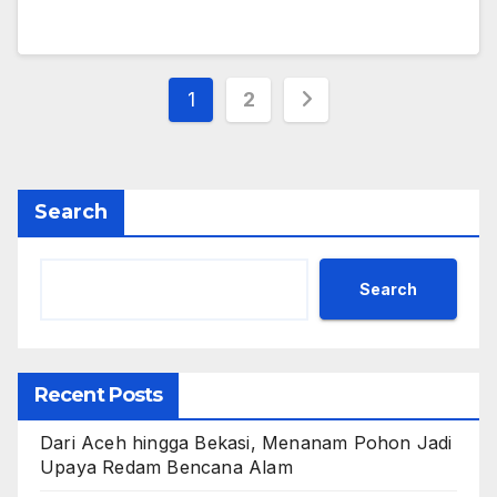
Posts
1
2
pagination
Search
Search
Recent Posts
Dari Aceh hingga Bekasi, Menanam Pohon Jadi
Upaya Redam Bencana Alam