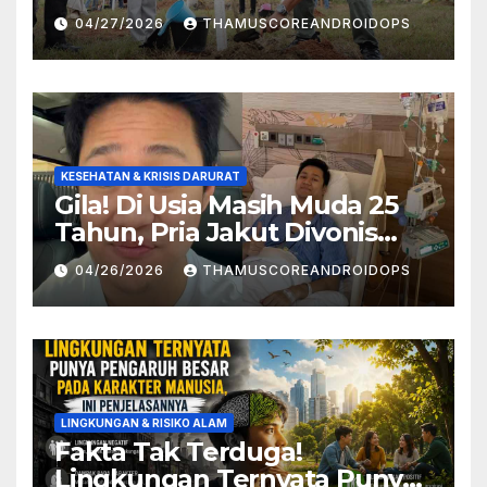
Redam Bencana Alam
04/27/2026
THAMUSCOREANDROIDOPS
KESEHATAN & KRISIS DARURAT
Gila! Di Usia Masih Muda 25
Tahun, Pria Jakut Divonis
Kanker Limfoma, Ini Dugaan
04/26/2026
THAMUSCOREANDROIDOPS
Penyebabnya
LINGKUNGAN & RISIKO ALAM
Fakta Tak Terduga!
Lingkungan Ternyata Punya