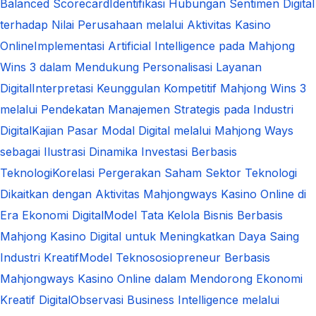
Balanced Scorecard
Identifikasi Hubungan Sentimen Digital
terhadap Nilai Perusahaan melalui Aktivitas Kasino
Online
Implementasi Artificial Intelligence pada Mahjong
Wins 3 dalam Mendukung Personalisasi Layanan
Digital
Interpretasi Keunggulan Kompetitif Mahjong Wins 3
melalui Pendekatan Manajemen Strategis pada Industri
Digital
Kajian Pasar Modal Digital melalui Mahjong Ways
sebagai Ilustrasi Dinamika Investasi Berbasis
Teknologi
Korelasi Pergerakan Saham Sektor Teknologi
Dikaitkan dengan Aktivitas Mahjongways Kasino Online di
Era Ekonomi Digital
Model Tata Kelola Bisnis Berbasis
Mahjong Kasino Digital untuk Meningkatkan Daya Saing
Industri Kreatif
Model Teknososiopreneur Berbasis
Mahjongways Kasino Online dalam Mendorong Ekonomi
Kreatif Digital
Observasi Business Intelligence melalui