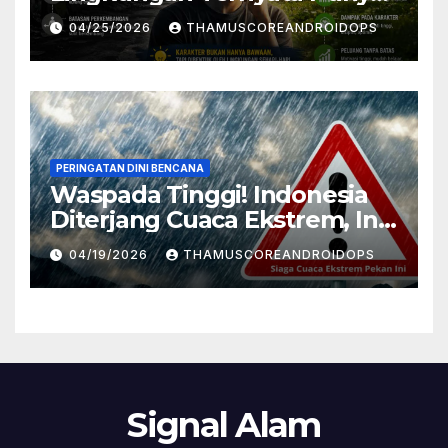
Pengaruh Besar Pada
04/25/2026
THAMUSCOREANDROIDOPS
Karakter Manusia, Ini
Penjelasannya
PERINGATAN DINI BENCANA
Waspada Tinggi! Indonesia
Diterjang Cuaca Ekstrem, Ini
Daftar Daerah Rawan
04/19/2026
THAMUSCOREANDROIDOPS
Signal Alam