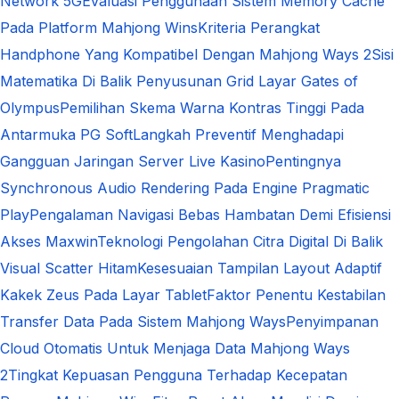
Network 5G
Evaluasi Penggunaan Sistem Memory Cache
Pada Platform Mahjong Wins
Kriteria Perangkat
Handphone Yang Kompatibel Dengan Mahjong Ways 2
Sisi
Matematika Di Balik Penyusunan Grid Layar Gates of
Olympus
Pemilihan Skema Warna Kontras Tinggi Pada
Antarmuka PG Soft
Langkah Preventif Menghadapi
Gangguan Jaringan Server Live Kasino
Pentingnya
Synchronous Audio Rendering Pada Engine Pragmatic
Play
Pengalaman Navigasi Bebas Hambatan Demi Efisiensi
Akses Maxwin
Teknologi Pengolahan Citra Digital Di Balik
Visual Scatter Hitam
Kesesuaian Tampilan Layout Adaptif
Kakek Zeus Pada Layar Tablet
Faktor Penentu Kestabilan
Transfer Data Pada Sistem Mahjong Ways
Penyimpanan
Cloud Otomatis Untuk Menjaga Data Mahjong Ways
2
Tingkat Kepuasan Pengguna Terhadap Kecepatan