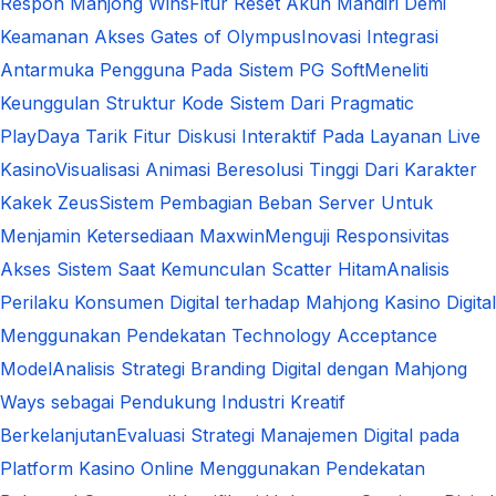
Respon Mahjong Wins
Fitur Reset Akun Mandiri Demi
Keamanan Akses Gates of Olympus
Inovasi Integrasi
Antarmuka Pengguna Pada Sistem PG Soft
Meneliti
Keunggulan Struktur Kode Sistem Dari Pragmatic
Play
Daya Tarik Fitur Diskusi Interaktif Pada Layanan Live
Kasino
Visualisasi Animasi Beresolusi Tinggi Dari Karakter
Kakek Zeus
Sistem Pembagian Beban Server Untuk
Menjamin Ketersediaan Maxwin
Menguji Responsivitas
Akses Sistem Saat Kemunculan Scatter Hitam
Analisis
Perilaku Konsumen Digital terhadap Mahjong Kasino Digital
Menggunakan Pendekatan Technology Acceptance
Model
Analisis Strategi Branding Digital dengan Mahjong
Ways sebagai Pendukung Industri Kreatif
Berkelanjutan
Evaluasi Strategi Manajemen Digital pada
Platform Kasino Online Menggunakan Pendekatan