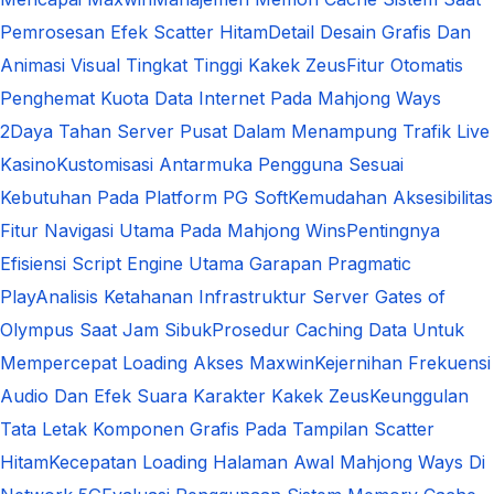
Pemrosesan Efek Scatter Hitam
Detail Desain Grafis Dan
Animasi Visual Tingkat Tinggi Kakek Zeus
Fitur Otomatis
Penghemat Kuota Data Internet Pada Mahjong Ways
2
Daya Tahan Server Pusat Dalam Menampung Trafik Live
Kasino
Kustomisasi Antarmuka Pengguna Sesuai
Kebutuhan Pada Platform PG Soft
Kemudahan Aksesibilitas
Fitur Navigasi Utama Pada Mahjong Wins
Pentingnya
Efisiensi Script Engine Utama Garapan Pragmatic
Play
Analisis Ketahanan Infrastruktur Server Gates of
Olympus Saat Jam Sibuk
Prosedur Caching Data Untuk
Mempercepat Loading Akses Maxwin
Kejernihan Frekuensi
Audio Dan Efek Suara Karakter Kakek Zeus
Keunggulan
Tata Letak Komponen Grafis Pada Tampilan Scatter
Hitam
Kecepatan Loading Halaman Awal Mahjong Ways Di