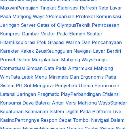
Maxwin
Pengujian Tingkat Stabilisasi Refresh Rate Layar
Pada Mahjong Ways 2
Pembaruan Protokol Komunikasi
Jaringan Server Gates of Olympus
Teknik Pemrosesan
Kompresi Gambar Vektor Pada Elemen Scatter
Hitam
Eksplorasi Efek Gradasi Warna Dan Pencahayaan
Karakter Kakek Zeus
Keunggulan Navigasi Layar Berdiri
Ponsel Dalam Menjalankan Mahjong Ways
Fungsi
Otomatisasi Simpan Data Pada Antarmuka Mahjong
Wins
Tata Letak Menu Minimalis Dan Ergonomis Pada
Sistem PG Soft
Mengurai Penyebab Utama Penurunan
Latensi Jaringan Pragmatic Play
Perbandingan Efisiensi
Konsumsi Daya Baterai Antar Versi Mahjong Ways
Standar
Kepatuhan Keamanan Sistem Digital Pada Platform Live
Kasino
Pentingnya Respon Cepat Tombol Navigasi Dalam
Mencapai Maxwin
Manajemen Memori Cache Sistem Saat