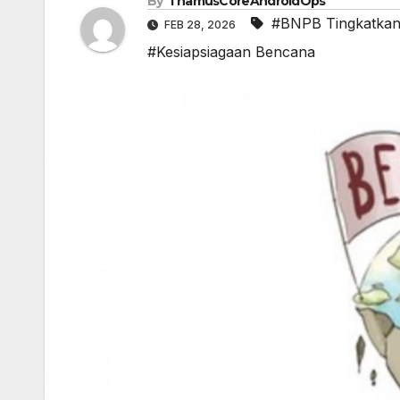
By
ThamusCoreAndroidOps
#BNPB Tingkatka
FEB 28, 2026
#Kesiapsiagaan Bencana