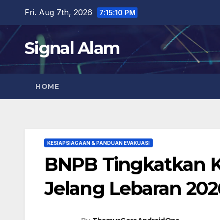
Skip
Fri. Aug 7th, 2026
7:15:11 PM
to
content
Signal Alam
HOME
KESIAPSIAGAAN & PANDUAN EVAKUASI
BNPB Tingkatkan K
Jelang Lebaran 202