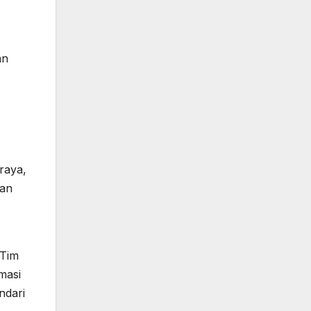
an
raya,
gan
 Tim
masi
ndari