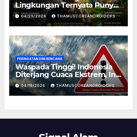
Lingkungan Ternyata Punya
Pengaruh Besar Pada
04/25/2026
THAMUSCOREANDROIDOPS
Karakter Manusia, Ini
Penjelasannya
PERINGATAN DINI BENCANA
Waspada Tinggi! Indonesia
Diterjang Cuaca Ekstrem, Ini
Daftar Daerah Rawan
04/19/2026
THAMUSCOREANDROIDOPS