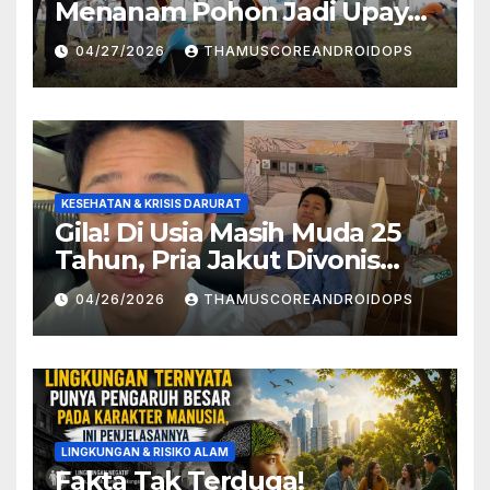
Menanam Pohon Jadi Upaya
Redam Bencana Alam
04/27/2026
THAMUSCOREANDROIDOPS
KESEHATAN & KRISIS DARURAT
Gila! Di Usia Masih Muda 25
Tahun, Pria Jakut Divonis
Kanker Limfoma, Ini Dugaan
04/26/2026
THAMUSCOREANDROIDOPS
Penyebabnya
LINGKUNGAN & RISIKO ALAM
Fakta Tak Terduga!