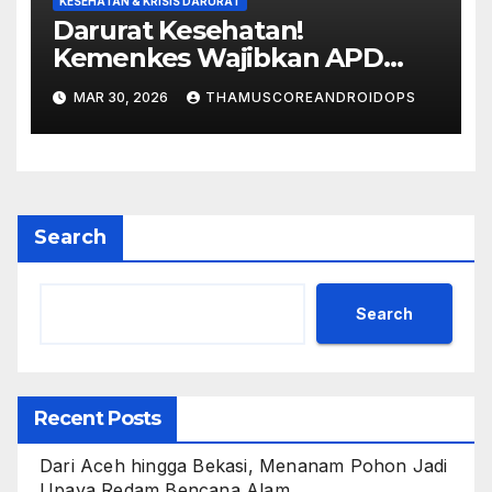
KESEHATAN & KRISIS DARURAT
Darurat Kesehatan!
Kemenkes Wajibkan APD
Lengkap Untuk Nakes Hadapi
MAR 30, 2026
THAMUSCOREANDROIDOPS
Campak
Search
Search
Recent Posts
Dari Aceh hingga Bekasi, Menanam Pohon Jadi
Upaya Redam Bencana Alam