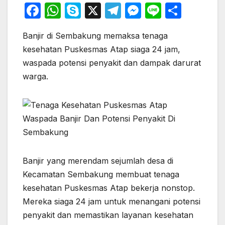
F
W
S
X
T
M
Li
S
a
h
k
el
e
n
h
Banjir di Sembakung memaksa tenaga
c
at
y
e
s
e
ar
kesehatan Puskesmas Atap siaga 24 jam,
e
s
p
gr
s
e
waspada potensi penyakit dan dampak darurat
b
A
e
a
e
warga.
o
p
m
n
o
p
g
k
er
Banjir yang merendam sejumlah desa di
Kecamatan Sembakung membuat tenaga
kesehatan Puskesmas Atap bekerja nonstop.
Mereka siaga 24 jam untuk menangani potensi
penyakit dan memastikan layanan kesehatan