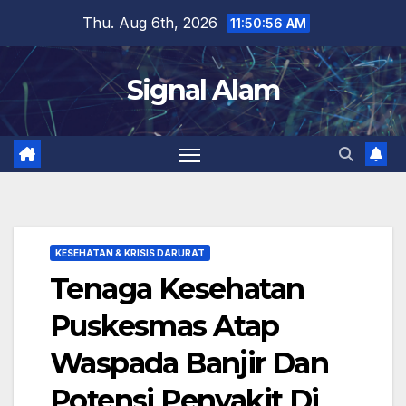
Skip
Thu. Aug 6th, 2026
11:50:57 AM
to
content
Signal Alam
KESEHATAN & KRISIS DARURAT
Tenaga Kesehatan
Puskesmas Atap
Waspada Banjir Dan
Potensi Penyakit Di