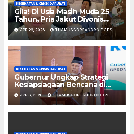
KESEHATAN & KRISIS DARURAT
Gila! Di Usia Masih Muda 25
Tahun, Pria Jakut Divonis
Kanker Limfoma, Ini Dugaan
APR 26, 2026
THAMUSCOREANDROIDOPS
Penyebabnya
KESEHATAN & KRISIS DARURAT
Gubernur Ungkap Strategi
Kesiapsiagaan Bencana di
Sumatera Barat Butuh Sinergi
APR 6, 2026
THAMUSCOREANDROIDOPS
Semua Pihak