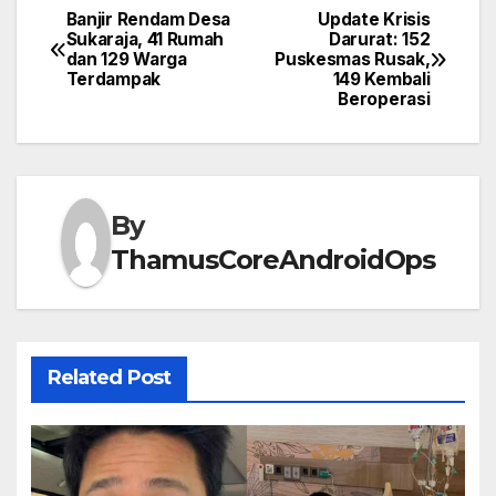
Banjir Rendam Desa
Update Krisis
Post
Sukaraja, 41 Rumah
Darurat: 152
dan 129 Warga
Puskesmas Rusak,
navigation
Terdampak
149 Kembali
Beroperasi
By
ThamusCoreAndroidOps
Related Post