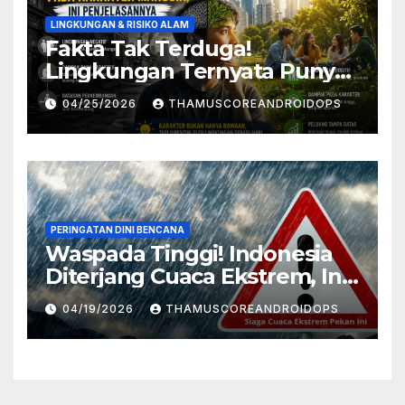
LINGKUNGAN & RISIKO ALAM
Fakta Tak Terduga!
Lingkungan Ternyata Punya
Pengaruh Besar Pada
04/25/2026
THAMUSCOREANDROIDOPS
Karakter Manusia, Ini
Penjelasannya
PERINGATAN DINI BENCANA
Waspada Tinggi! Indonesia
Diterjang Cuaca Ekstrem, Ini
Daftar Daerah Rawan
04/19/2026
THAMUSCOREANDROIDOPS