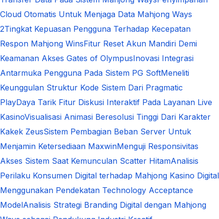
Cloud Otomatis Untuk Menjaga Data Mahjong Ways
2
Tingkat Kepuasan Pengguna Terhadap Kecepatan
Respon Mahjong Wins
Fitur Reset Akun Mandiri Demi
Keamanan Akses Gates of Olympus
Inovasi Integrasi
Antarmuka Pengguna Pada Sistem PG Soft
Meneliti
Keunggulan Struktur Kode Sistem Dari Pragmatic
Play
Daya Tarik Fitur Diskusi Interaktif Pada Layanan Live
Kasino
Visualisasi Animasi Beresolusi Tinggi Dari Karakter
Kakek Zeus
Sistem Pembagian Beban Server Untuk
Menjamin Ketersediaan Maxwin
Menguji Responsivitas
Akses Sistem Saat Kemunculan Scatter Hitam
Analisis
Perilaku Konsumen Digital terhadap Mahjong Kasino Digital
Menggunakan Pendekatan Technology Acceptance
Model
Analisis Strategi Branding Digital dengan Mahjong