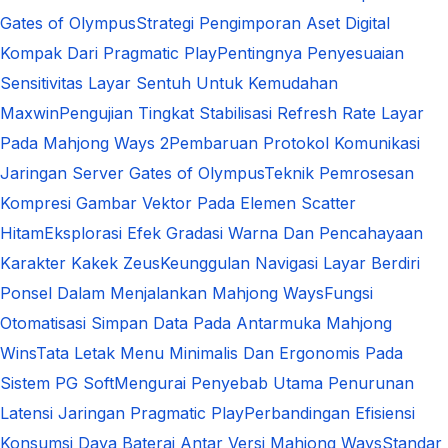
Gates of Olympus
Strategi Pengimporan Aset Digital
Kompak Dari Pragmatic Play
Pentingnya Penyesuaian
Sensitivitas Layar Sentuh Untuk Kemudahan
Maxwin
Pengujian Tingkat Stabilisasi Refresh Rate Layar
Pada Mahjong Ways 2
Pembaruan Protokol Komunikasi
Jaringan Server Gates of Olympus
Teknik Pemrosesan
Kompresi Gambar Vektor Pada Elemen Scatter
Hitam
Eksplorasi Efek Gradasi Warna Dan Pencahayaan
Karakter Kakek Zeus
Keunggulan Navigasi Layar Berdiri
Ponsel Dalam Menjalankan Mahjong Ways
Fungsi
Otomatisasi Simpan Data Pada Antarmuka Mahjong
Wins
Tata Letak Menu Minimalis Dan Ergonomis Pada
Sistem PG Soft
Mengurai Penyebab Utama Penurunan
Latensi Jaringan Pragmatic Play
Perbandingan Efisiensi
Konsumsi Daya Baterai Antar Versi Mahjong Ways
Standar