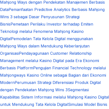
Mahjong Ways dengan Pendekatan Manajemen Berbasis
Data
Pemanfaatan Predictive Analytics Berbasis Mahjong
Wins 3 sebagai Dasar Penyusunan Strategi
Bisnis
Pemetaan Perilaku Investor terhadap Emiten
Teknologi melalui Fenomena Mahjong Kasino
Digital
Pemodelan Tata Kelola Digital menggunakan
Mahjong Ways dalam Mendukung Keberlanjutan
Organisasi
Pendayagunaan Customer Relationship
Management melalui Kasino Digital pada Era Ekonomi
Berbasis Platform
Pengujian Financial Technology melalui
Mahjongways Kasino Online sebagai Bagian dari Ekonomi
Modern
Perumusan Strategi Diferensiasi Produk Digital
dengan Pendekatan Mahjong Wins 3
Segmentasi
Kapabilitas Sistem Informasi melalui Mahjong Kasino Digital
untuk Mendukung Tata Kelola Digital
Simulasi Model Bisnis