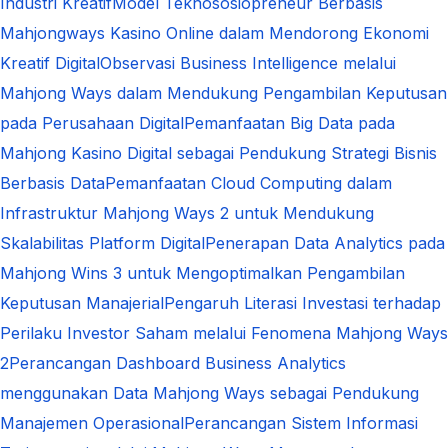
Industri Kreatif
Model Teknososiopreneur Berbasis
Mahjongways Kasino Online dalam Mendorong Ekonomi
Kreatif Digital
Observasi Business Intelligence melalui
Mahjong Ways dalam Mendukung Pengambilan Keputusan
pada Perusahaan Digital
Pemanfaatan Big Data pada
Mahjong Kasino Digital sebagai Pendukung Strategi Bisnis
Berbasis Data
Pemanfaatan Cloud Computing dalam
Infrastruktur Mahjong Ways 2 untuk Mendukung
Skalabilitas Platform Digital
Penerapan Data Analytics pada
Mahjong Wins 3 untuk Mengoptimalkan Pengambilan
Keputusan Manajerial
Pengaruh Literasi Investasi terhadap
Perilaku Investor Saham melalui Fenomena Mahjong Ways
2
Perancangan Dashboard Business Analytics
menggunakan Data Mahjong Ways sebagai Pendukung
Manajemen Operasional
Perancangan Sistem Informasi