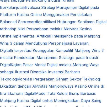
Ways sebagai Pendukung Industri Kreatif
Berkelanjutan
Evaluasi Strategi Manajemen Digital pada
Platform Kasino Online Menggunakan Pendekatan
Balanced Scorecard
Identifikasi Hubungan Sentimen Digital
terhadap Nilai Perusahaan melalui Aktivitas Kasino
Online
Implementasi Artificial Intelligence pada Mahjong
Wins 3 dalam Mendukung Personalisasi Layanan
Digital
Interpretasi Keunggulan Kompetitif Mahjong Wins 3
melalui Pendekatan Manajemen Strategis pada Industri
Digital
Kajian Pasar Modal Digital melalui Mahjong Ways
sebagai Ilustrasi Dinamika Investasi Berbasis
Teknologi
Korelasi Pergerakan Saham Sektor Teknologi
Dikaitkan dengan Aktivitas Mahjongways Kasino Online di
Era Ekonomi Digital
Model Tata Kelola Bisnis Berbasis
Mahjong Kasino Digital untuk Meningkatkan Daya Saing