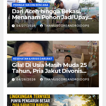
PERINGATAN DINI BENCANA
Dari Aceh hingga Bekasi,
Menanam Pohon Jadi Upaya
Redam Bencana Alam
04/27/2026
THAMUSCOREANDROIDOPS
KESEHATAN & KRISIS DARURAT
Gila! Di Usia Masih Muda 25
Tahun, Pria Jakut Divonis
Kanker Limfoma, Ini Dugaan
04/26/2026
THAMUSCOREANDROIDOPS
Penyebabnya