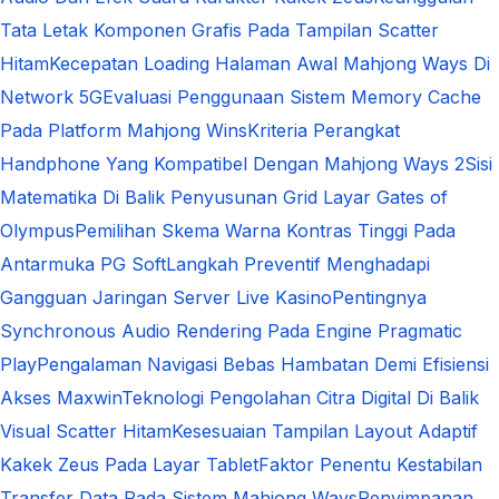
Tata Letak Komponen Grafis Pada Tampilan Scatter
Hitam
Kecepatan Loading Halaman Awal Mahjong Ways Di
Network 5G
Evaluasi Penggunaan Sistem Memory Cache
Pada Platform Mahjong Wins
Kriteria Perangkat
Handphone Yang Kompatibel Dengan Mahjong Ways 2
Sisi
Matematika Di Balik Penyusunan Grid Layar Gates of
Olympus
Pemilihan Skema Warna Kontras Tinggi Pada
Antarmuka PG Soft
Langkah Preventif Menghadapi
Gangguan Jaringan Server Live Kasino
Pentingnya
Synchronous Audio Rendering Pada Engine Pragmatic
Play
Pengalaman Navigasi Bebas Hambatan Demi Efisiensi
Akses Maxwin
Teknologi Pengolahan Citra Digital Di Balik
Visual Scatter Hitam
Kesesuaian Tampilan Layout Adaptif
Kakek Zeus Pada Layar Tablet
Faktor Penentu Kestabilan
Transfer Data Pada Sistem Mahjong Ways
Penyimpanan