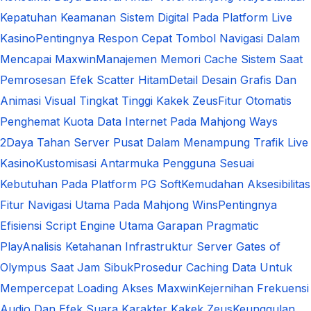
Kepatuhan Keamanan Sistem Digital Pada Platform Live
Kasino
Pentingnya Respon Cepat Tombol Navigasi Dalam
Mencapai Maxwin
Manajemen Memori Cache Sistem Saat
Pemrosesan Efek Scatter Hitam
Detail Desain Grafis Dan
Animasi Visual Tingkat Tinggi Kakek Zeus
Fitur Otomatis
Penghemat Kuota Data Internet Pada Mahjong Ways
2
Daya Tahan Server Pusat Dalam Menampung Trafik Live
Kasino
Kustomisasi Antarmuka Pengguna Sesuai
Kebutuhan Pada Platform PG Soft
Kemudahan Aksesibilitas
Fitur Navigasi Utama Pada Mahjong Wins
Pentingnya
Efisiensi Script Engine Utama Garapan Pragmatic
Play
Analisis Ketahanan Infrastruktur Server Gates of
Olympus Saat Jam Sibuk
Prosedur Caching Data Untuk
Mempercepat Loading Akses Maxwin
Kejernihan Frekuensi
Audio Dan Efek Suara Karakter Kakek Zeus
Keunggulan