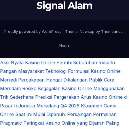
Signal Alam
Proudly powered by WordPress
|
Theme:
Newsup
by
Themeansar
.
Home
Aksi Nyata Kasino Online Penuhi Kebutuhan Industri
Pangan Masyarakat
Teknologi Formulasi Kasino Online
Menjadi Percakapan Hangat Dikalangan Publik
Cara
Meredam Resiko Kegagalan Kasino Online Menggunakan
Trik Sederhana
Prediksi Pergerakan Arus Kasino Online di
Pasar Indonesia Menjelang Q4 2026
Klasemen Game
Online Saat Ini Mulai Dipenuhi Persaingan Permainan
Pragmatic
Peringkat Kasino Online yang Dijamin Paling