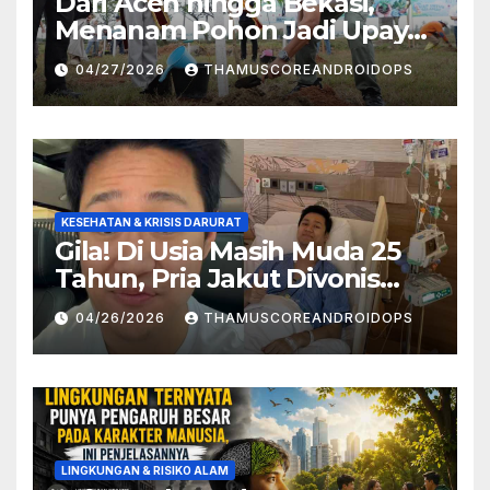
Dari Aceh hingga Bekasi,
Menanam Pohon Jadi Upaya
Redam Bencana Alam
04/27/2026
THAMUSCOREANDROIDOPS
KESEHATAN & KRISIS DARURAT
Gila! Di Usia Masih Muda 25
Tahun, Pria Jakut Divonis
Kanker Limfoma, Ini Dugaan
04/26/2026
THAMUSCOREANDROIDOPS
Penyebabnya
LINGKUNGAN & RISIKO ALAM