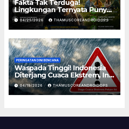
Fakta Tak Terduga!
Lingkungan Ternyata Punya
Pengaruh Besar Pada
04/25/2026
THAMUSCOREANDROIDOPS
Karakter Manusia, Ini
Penjelasannya
PERINGATAN DINI BENCANA
Waspada Tinggi! Indonesia
Diterjang Cuaca Ekstrem, Ini
Daftar Daerah Rawan
04/19/2026
THAMUSCOREANDROIDOPS