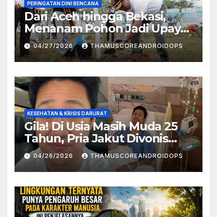
PERINGATAN DINI BENCANA
Dari Aceh hingga Bekasi,
Menanam Pohon Jadi Upaya
Redam Bencana Alam
04/27/2026
THAMUSCOREANDROIDOPS
KESEHATAN & KRISIS DARURAT
Gila! Di Usia Masih Muda 25
Tahun, Pria Jakut Divonis
Kanker Limfoma, Ini Dugaan
04/26/2026
THAMUSCOREANDROIDOPS
Penyebabnya