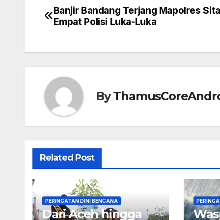
Banjir Bandang Terjang Mapolres Sita
Post
Empat Polisi Luka-Luka
navigation
By
ThamusCoreAndr
Related Post
PERINGATAN DINI BENCANA
PERINGA
Dari Aceh hingga
Wasp