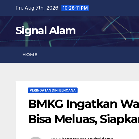
Skip
Fri. Aug 7th, 2026
10:28:12 PM
to
content
Signal Alam
HOME
PERINGATAN DINI BENCANA
BMKG Ingatkan War
Bisa Meluas, Siapka