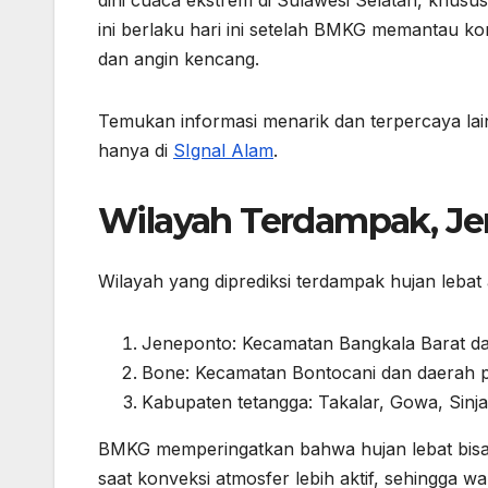
k
er
dini cuaca ekstrem di Sulawesi Selatan, khus
ini berlaku hari ini setelah BMKG memantau kon
dan angin kencang.
Temukan informasi menarik dan terpercaya la
hanya di
SIgnal Alam
.
Wilayah Terdampak, Je
Wilayah yang diprediksi terdampak hujan lebat a
Jeneponto: Kecamatan Bangkala Barat da
Bone: Kecamatan Bontocani dan daerah 
Kabupaten tetangga: Takalar, Gowa, Sinja
BMKG memperingatkan bahwa hujan lebat bisa 
saat konveksi atmosfer lebih aktif, sehingga 