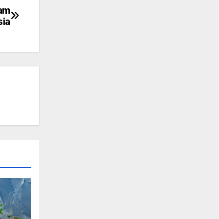
cam
sia
G