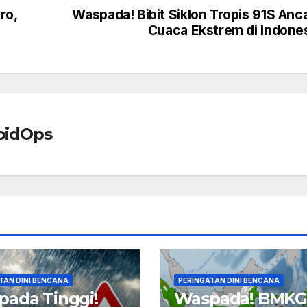
ro,
Waspada! Bibit Siklon Tropis 91S An
Cuaca Ekstrem di Indone
oidOps
TAN DINI BENCANA
PERINGATAN DINI BENCANA
ada Tinggi!
Waspada! BMK