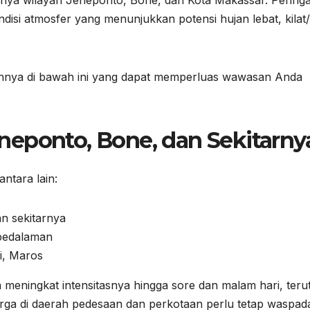
usnya wilayah Jeneponto, Bone, dan Kota Makassar. Pering
disi atmosfer yang menunjukkan potensi hujan lebat, kilat/p
innya di bawah ini yang dapat memperluas wawasan Anda
neponto, Bone, dan Sekitarny
ntara lain:
n sekitarnya
pedalaman
i, Maros
meningkat intensitasnya hingga sore dan malam hari, ter
warga di daerah pedesaan dan perkotaan perlu tetap waspad