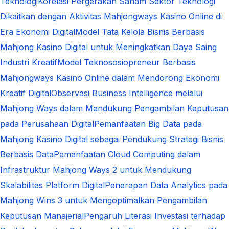
Teknologi
Korelasi Pergerakan Saham Sektor Teknologi
Dikaitkan dengan Aktivitas Mahjongways Kasino Online di
Era Ekonomi Digital
Model Tata Kelola Bisnis Berbasis
Mahjong Kasino Digital untuk Meningkatkan Daya Saing
Industri Kreatif
Model Teknososiopreneur Berbasis
Mahjongways Kasino Online dalam Mendorong Ekonomi
Kreatif Digital
Observasi Business Intelligence melalui
Mahjong Ways dalam Mendukung Pengambilan Keputusan
pada Perusahaan Digital
Pemanfaatan Big Data pada
Mahjong Kasino Digital sebagai Pendukung Strategi Bisnis
Berbasis Data
Pemanfaatan Cloud Computing dalam
Infrastruktur Mahjong Ways 2 untuk Mendukung
Skalabilitas Platform Digital
Penerapan Data Analytics pada
Mahjong Wins 3 untuk Mengoptimalkan Pengambilan
Keputusan Manajerial
Pengaruh Literasi Investasi terhadap