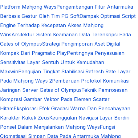
Platform Mahjong Ways
Pengembangan Fitur Antarmuka
Berbasis Gestur Oleh Tim PG Soft
Dampak Optimasi Script
Engine Terhadap Kecepatan Akses Mahjong
Wins
Arsitektur Sistem Keamanan Data Terenkripsi Pada
Gates of Olympus
Strategi Pengimporan Aset Digital
Kompak Dari Pragmatic Play
Pentingnya Penyesuaian
Sensitivitas Layar Sentuh Untuk Kemudahan
Maxwin
Pengujian Tingkat Stabilisasi Refresh Rate Layar
Pada Mahjong Ways 2
Pembaruan Protokol Komunikasi
Jaringan Server Gates of Olympus
Teknik Pemrosesan
Kompresi Gambar Vektor Pada Elemen Scatter
Hitam
Eksplorasi Efek Gradasi Warna Dan Pencahayaan
Karakter Kakek Zeus
Keunggulan Navigasi Layar Berdiri
Ponsel Dalam Menjalankan Mahjong Ways
Fungsi
Otomatisasi Simpan Data Pada Antarmuka Mahjong