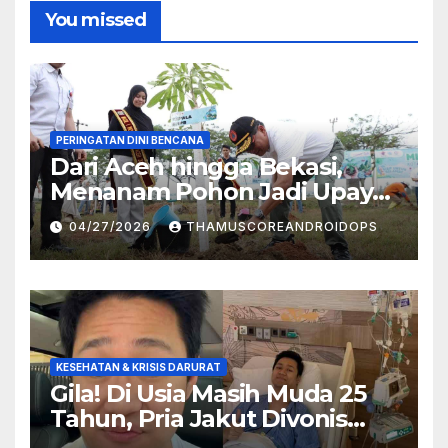
You missed
PERINGATAN DINI BENCANA
Dari Aceh hingga Bekasi,
Menanam Pohon Jadi Upaya
Redam Bencana Alam
04/27/2026
THAMUSCOREANDROIDOPS
KESEHATAN & KRISIS DARURAT
Gila! Di Usia Masih Muda 25
Tahun, Pria Jakut Divonis
Kanker Limfoma, Ini Dugaan