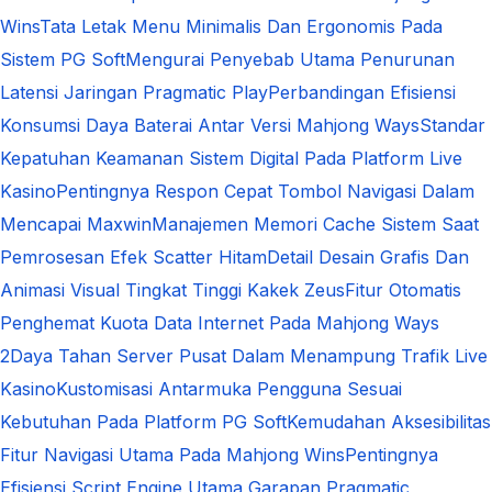
Wins
Tata Letak Menu Minimalis Dan Ergonomis Pada
Sistem PG Soft
Mengurai Penyebab Utama Penurunan
Latensi Jaringan Pragmatic Play
Perbandingan Efisiensi
Konsumsi Daya Baterai Antar Versi Mahjong Ways
Standar
Kepatuhan Keamanan Sistem Digital Pada Platform Live
Kasino
Pentingnya Respon Cepat Tombol Navigasi Dalam
Mencapai Maxwin
Manajemen Memori Cache Sistem Saat
Pemrosesan Efek Scatter Hitam
Detail Desain Grafis Dan
Animasi Visual Tingkat Tinggi Kakek Zeus
Fitur Otomatis
Penghemat Kuota Data Internet Pada Mahjong Ways
2
Daya Tahan Server Pusat Dalam Menampung Trafik Live
Kasino
Kustomisasi Antarmuka Pengguna Sesuai
Kebutuhan Pada Platform PG Soft
Kemudahan Aksesibilitas
Fitur Navigasi Utama Pada Mahjong Wins
Pentingnya
Efisiensi Script Engine Utama Garapan Pragmatic