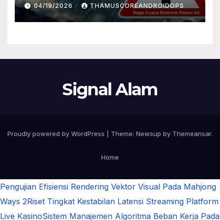
Daftar Daerah Rawan
04/19/2026
THAMUSCOREANDROIDOPS
Signal Alam
Proudly powered by WordPress
|
Theme:
Newsup
by
Themeansar
.
Home
Pengujian Efisiensi Rendering Vektor Visual Pada Mahjong
Ways 2
Riset Tingkat Kestabilan Latensi Streaming Platform
Live Kasino
Sistem Manajemen Algoritma Beban Kerja Pada