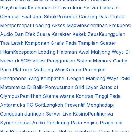
Play
Analisis Ketahanan Infrastruktur Server Gates of
Olympus Saat Jam Sibuk
Prosedur Caching Data Untuk
Mempercepat Loading Akses Maxwin
Kejernihan Frekuensi
Audio Dan Efek Suara Karakter Kakek Zeus
Keunggulan
Tata Letak Komponen Grafis Pada Tampilan Scatter
Hitam
Kecepatan Loading Halaman Awal Mahjong Ways Di
Network 5G
Evaluasi Penggunaan Sistem Memory Cache
Pada Platform Mahjong Wins
Kriteria Perangkat
Handphone Yang Kompatibel Dengan Mahjong Ways 2
Sisi
Matematika Di Balik Penyusunan Grid Layar Gates of
Olympus
Pemilihan Skema Warna Kontras Tinggi Pada
Antarmuka PG Soft
Langkah Preventif Menghadapi
Gangguan Jaringan Server Live Kasino
Pentingnya
Synchronous Audio Rendering Pada Engine Pragmatic
Play
Pengalaman Navigasi Bebas Hambatan Demi Efisiensi