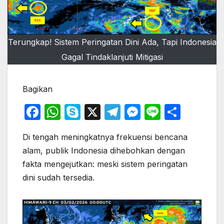
Terungkap! Sistem Peringatan Dini Ada, Tapi Indonesia
Gagal Tindaklanjuti Mitigasi
Bagikan
F
W
S
X
T
M
Li
S
a
h
k
el
e
n
h
Di tengah meningkatnya frekuensi bencana
c
at
y
e
s
e
ar
alam, publik Indonesia dihebohkan dengan
e
s
p
gr
s
e
fakta mengejutkan: meski sistem peringatan
b
A
e
a
e
dini sudah tersedia.
o
p
m
n
o
p
g
k
er