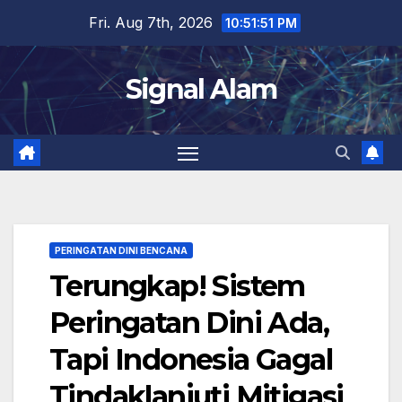
Skip
Fri. Aug 7th, 2026
10:51:52 PM
to
content
Signal Alam
PERINGATAN DINI BENCANA
Terungkap! Sistem
Peringatan Dini Ada,
Tapi Indonesia Gagal
Tindaklanjuti Mitigasi