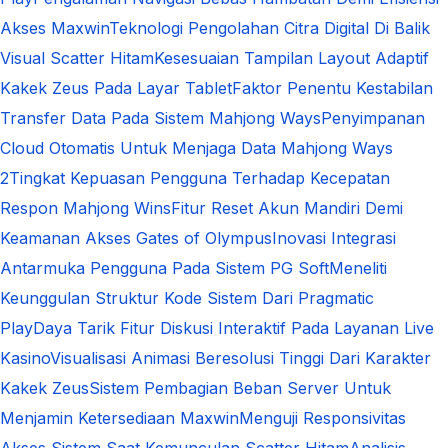
Akses Maxwin
Teknologi Pengolahan Citra Digital Di Balik
Visual Scatter Hitam
Kesesuaian Tampilan Layout Adaptif
Kakek Zeus Pada Layar Tablet
Faktor Penentu Kestabilan
Transfer Data Pada Sistem Mahjong Ways
Penyimpanan
Cloud Otomatis Untuk Menjaga Data Mahjong Ways
2
Tingkat Kepuasan Pengguna Terhadap Kecepatan
Respon Mahjong Wins
Fitur Reset Akun Mandiri Demi
Keamanan Akses Gates of Olympus
Inovasi Integrasi
Antarmuka Pengguna Pada Sistem PG Soft
Meneliti
Keunggulan Struktur Kode Sistem Dari Pragmatic
Play
Daya Tarik Fitur Diskusi Interaktif Pada Layanan Live
Kasino
Visualisasi Animasi Beresolusi Tinggi Dari Karakter
Kakek Zeus
Sistem Pembagian Beban Server Untuk
Menjamin Ketersediaan Maxwin
Menguji Responsivitas
Akses Sistem Saat Kemunculan Scatter Hitam
Analisis