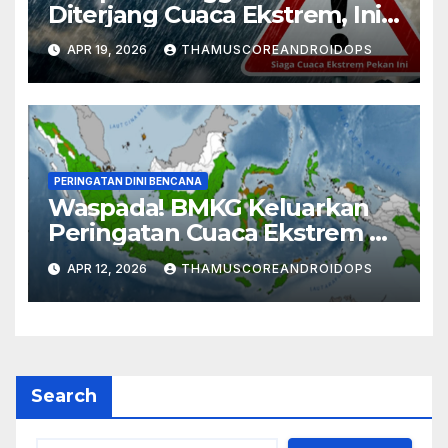
Diterjang Cuaca Ekstrem, Ini
Daftar Daerah Rawan
APR 19, 2026
THAMUSCOREANDROIDOPS
PERINGATAN DINI BENCANA
Waspada! BMKG Keluarkan
Peringatan Cuaca Ekstrem di
Aceh Hingga 20 April
APR 12, 2026
THAMUSCOREANDROIDOPS
Search