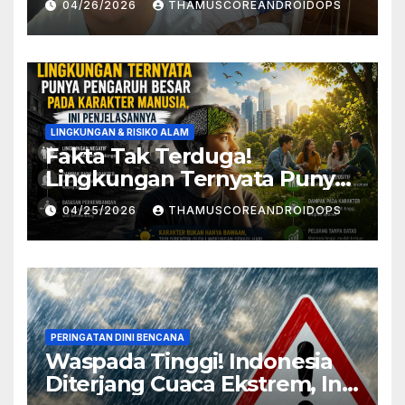
04/26/2026
THAMUSCOREANDROIDOPS
Penyebabnya
LINGKUNGAN & RISIKO ALAM
Fakta Tak Terduga!
Lingkungan Ternyata Punya
Pengaruh Besar Pada
04/25/2026
THAMUSCOREANDROIDOPS
Karakter Manusia, Ini
Penjelasannya
PERINGATAN DINI BENCANA
Waspada Tinggi! Indonesia
Diterjang Cuaca Ekstrem, Ini