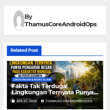
By
ThamusCoreAndroidOps
Related Post
LINGKUNGAN & RISIKO ALAM
Fakta Tak Terduga!
Lingkungan Ternyata Punya
Pengaruh Besar Pada
APR 25, 2026
THAMUSCOREANDROIDOPS
Karakter Manusia, Ini