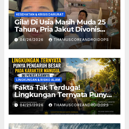
KESEHATAN & KRISIS DARURAT
Gila! Di Usia Masih Muda 25
Tahun, Pria Jakut Divonis
Kanker Limfoma, Ini Dugaan
04/26/2026
THAMUSCOREANDROIDOPS
Penyebabnya
LINGKUNGAN & RISIKO ALAM
Fakta Tak Terduga!
Lingkungan Ternyata Punya
Pengaruh Besar Pada
04/25/2026
THAMUSCOREANDROIDOPS
Karakter Manusia, Ini
Penjelasannya