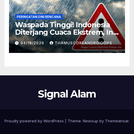
PERINGATAN DINI BENCANA
Waspada Tinggi! Indonesia
Diterjang Cuaca Ekstrem, Ini
Daftar Daerah Rawan
04/19/2026
THAMUSCOREANDROIDOPS
Signal Alam
Proudly powered by WordPress
|
Theme:
Newsup
by
Themeansar
.