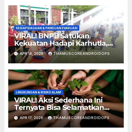
Penjelasannya
KESIAPSIAGAAN & PANDUAN EVAKUASI
VIRAL! BNPB Satukan
Kekuatan Hadapi Karhutla,
Apel Siaga Digelar di
APR 18, 2026
THAMUSCOREANDROIDOPS
Kalimantan Barat
LINGKUNGAN & RISIKO ALAM
VIRAL! Aksi Sederhana Ini
Ternyata Bisa Selamatkan
Lingkungan, Kamu Sudah
APR 17, 2026
THAMUSCOREANDROIDOPS
Coba?