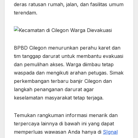
e
s
p
gr
s
e
deras ratusan rumah, jalan, dan fasilitas umum
b
A
e
a
e
terendam.
o
p
m
n
o
p
g
k
er
BPBD Cilegon menurunkan perahu karet dan
tim tanggap darurat untuk membantu evakuasi
dan pemulihan akses. Warga diimbau tetap
waspada dan mengikuti arahan petugas. Simak
perkembangan terbaru banjir Cilegon dan
langkah penanganan darurat agar
keselamatan masyarakat tetap terjaga.
Temukan rangkuman informasi menarik dan
terpercaya lainnya di bawah ini yang dapat
memperluas wawasan Anda hanya di
SIgnal