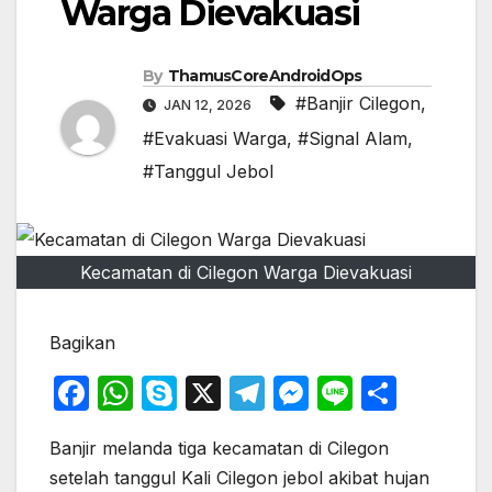
Warga Dievakuasi
By
ThamusCoreAndroidOps
#Banjir Cilegon
,
JAN 12, 2026
#Evakuasi Warga
,
#Signal Alam
,
#Tanggul Jebol
Kecamatan di Cilegon Warga Dievakuasi
Bagikan
F
W
S
X
T
M
Li
S
a
h
k
el
e
n
h
Banjir melanda tiga kecamatan di Cilegon
c
at
y
e
s
e
ar
setelah tanggul Kali Cilegon jebol akibat hujan