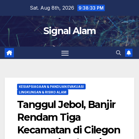
Skip
Sat. Aug 8th, 2026
9:38:34 PM
to
content
Signal Alam
KESIAPSIAGAAN & PANDUAN EVAKUASI
LINGKUNGAN & RISIKO ALAM
Tanggul Jebol, Banjir
Rendam Tiga
Kecamatan di Cilegon