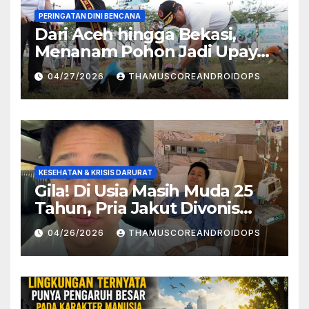
PERINGATAN DINI BENCANA
Dari Aceh hingga Bekasi,
Menanam Pohon Jadi Upaya
Redam Bencana Alam
04/27/2026
THAMUSCOREANDROIDOPS
KESEHATAN & KRISIS DARURAT
Gila! Di Usia Masih Muda 25
Tahun, Pria Jakut Divonis
Kanker Limfoma, Ini Dugaan
04/26/2026
THAMUSCOREANDROIDOPS
Penyebabnya