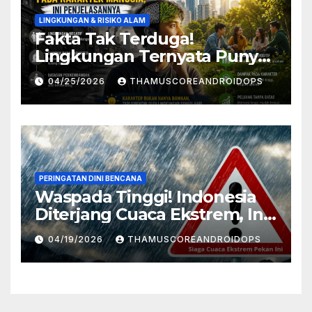
LINGKUNGAN & RISIKO ALAM
Fakta Tak Terduga!
Lingkungan Ternyata Punya
Pengaruh Besar Pada
04/25/2026
THAMUSCOREANDROIDOPS
Karakter Manusia, Ini
Penjelasannya
PERINGATAN DINI BENCANA
Waspada Tinggi! Indonesia
Diterjang Cuaca Ekstrem, Ini
Daftar Daerah Rawan
04/19/2026
THAMUSCOREANDROIDOPS