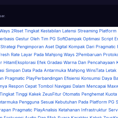
sar
.
 Ways 2
Riset Tingkat Kestabilan Latensi Streaming Platform
rbasis Gestur Oleh Tim PG Soft
Dampak Optimasi Script 
s
Strategi Pengimporan Aset Digital Kompak Dari Pragmatic 
Refresh Rate Layar Pada Mahjong Ways 2
Pembaruan Protokol
r Hitam
Eksplorasi Efek Gradasi Warna Dan Pencahayaan 
sasi Simpan Data Pada Antarmuka Mahjong Wins
Tata Letak
n Pragmatic Play
Perbandingan Efisiensi Konsumsi Daya Ba
gnya Respon Cepat Tombol Navigasi Dalam Mencapai Max
 Tingkat Tinggi Kakek Zeus
Fitur Otomatis Penghemat Kuota
ntarmuka Pengguna Sesuai Kebutuhan Pada Platform PG S
arapan Pragmatic Play
Analisis Ketahanan Infrastruktur Se
an Frekuensi Audio Dan Efek Suara Karakter Kakek Zeus
Ke