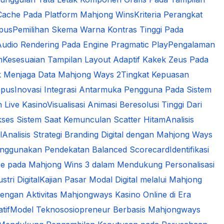
Cache Pada Platform Mahjong Wins
Kriteria Perangkat
mpus
Pemilihan Skema Warna Kontras Tinggi Pada
udio Rendering Pada Engine Pragmatic Play
Pengalaman
m
Kesesuaian Tampilan Layout Adaptif Kakek Zeus Pada
k Menjaga Data Mahjong Ways 2
Tingkat Kepuasan
mpus
Inovasi Integrasi Antarmuka Pengguna Pada Sistem
n Live Kasino
Visualisasi Animasi Beresolusi Tinggi Dari
kses Sistem Saat Kemunculan Scatter Hitam
Analisis
l
Analisis Strategi Branding Digital dengan Mahjong Ways
 Menggunakan Pendekatan Balanced Scorecard
Identifikasi
gence pada Mahjong Wins 3 dalam Mendukung Personalisasi
tri Digital
Kajian Pasar Modal Digital melalui Mahjong
engan Aktivitas Mahjongways Kasino Online di Era
tif
Model Teknososiopreneur Berbasis Mahjongways