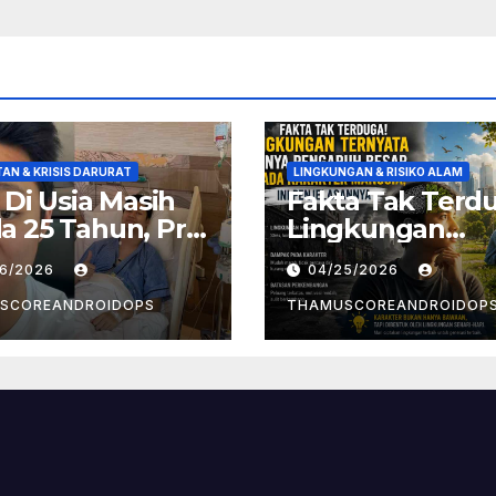
AN & KRISIS DARURAT
LINGKUNGAN & RISIKO ALAM
! Di Usia Masih
Fakta Tak Terd
 25 Tahun, Pria
Lingkungan
t Divonis
Ternyata Punya
26/2026
04/25/2026
er Limfoma, Ini
Pengaruh Besa
aan
Pada Karakter
SCOREANDROIDOPS
THAMUSCOREANDROIDOP
yebabnya
Manusia, Ini
Penjelasannya