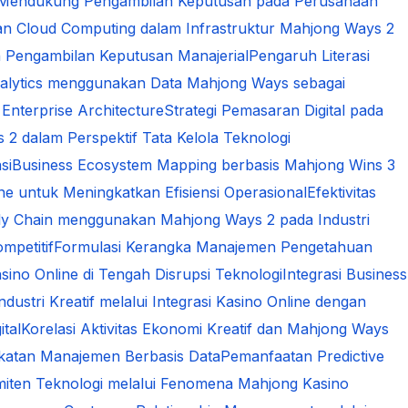
am Mendukung Pengambilan Keputusan pada Perusahaan
n Cloud Computing dalam Infrastruktur Mahjong Ways 2
 Pengambilan Keputusan Manajerial
Pengaruh Literasi
alytics menggunakan Data Mahjong Ways sebagai
Enterprise Architecture
Strategi Pemasaran Digital pada
 2 dalam Perspektif Tata Kelola Teknologi
si
Business Ecosystem Mapping berbasis Mahjong Wins 3
e untuk Meningkatkan Efisiensi Operasional
Efektivitas
upply Chain menggunakan Mahjong Ways 2 pada Industri
mpetitif
Formulasi Kerangka Manajemen Pengetahuan
ino Online di Tengah Disrupsi Teknologi
Integrasi Business
dustri Kreatif melalui Integrasi Kasino Online dengan
tal
Korelasi Aktivitas Ekonomi Kreatif dan Mahjong Ways
dekatan Manajemen Berbasis Data
Pemanfaatan Predictive
miten Teknologi melalui Fenomena Mahjong Kasino