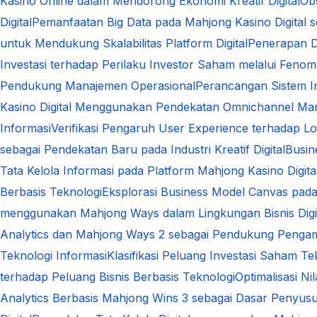
Kasino Online dalam Mendorong Ekonomi Kreatif Digital
Ob
Digital
Pemanfaatan Big Data pada Mahjong Kasino Digital s
untuk Mendukung Skalabilitas Platform Digital
Penerapan D
Investasi terhadap Perilaku Investor Saham melalui Fen
Pendukung Manajemen Operasional
Perancangan Sistem In
Kasino Digital Menggunakan Pendekatan Omnichannel Mar
Informasi
Verifikasi Pengaruh User Experience terhadap Loy
sebagai Pendekatan Baru pada Industri Kreatif Digital
Busin
Tata Kelola Informasi pada Platform Mahjong Kasino Digit
Berbasis Teknologi
Eksplorasi Business Model Canvas pad
menggunakan Mahjong Ways dalam Lingkungan Bisnis Digi
Analytics dan Mahjong Ways 2 sebagai Pendukung Pengam
Teknologi Informasi
Klasifikasi Peluang Investasi Saham Te
terhadap Peluang Bisnis Berbasis Teknologi
Optimalisasi N
Analytics Berbasis Mahjong Wins 3 sebagai Dasar Penyusun