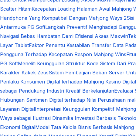
Scatter Hitam
Kecepatan Loading Halaman Awal Mahjong 
Handphone Yang Kompatibel Dengan Mahjong Ways 2
Sis
Antarmuka PG Soft
Langkah Preventif Menghadapi Ganggu
Navigasi Bebas Hambatan Demi Efisiensi Akses Maxwin
Tek
Layar Tablet
Faktor Penentu Kestabilan Transfer Data Pa
Pengguna Terhadap Kecepatan Respon Mahjong Wins
Fit
PG Soft
Meneliti Keunggulan Struktur Kode Sistem Dari Pra
Karakter Kakek Zeus
Sistem Pembagian Beban Server Unt
Perilaku Konsumen Digital terhadap Mahjong Kasino Dig
sebagai Pendukung Industri Kreatif Berkelanjutan
Evaluasi
Hubungan Sentimen Digital terhadap Nilai Perusahaan melal
Layanan Digital
Interpretasi Keunggulan Kompetitif Mahjong
Ways sebagai Ilustrasi Dinamika Investasi Berbasis Teknolo
Ekonomi Digital
Model Tata Kelola Bisnis Berbasis Mahjong 