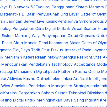
Ways Di Network 5G
Evaluasi Penggunaan Sistem Memory 
i Matematika Di Balik Penyusunan Grid Layar Gates of Oly
an Jaringan Server Live Kasino
Pentingnya Synchronous A
nologi Pengolahan Citra Digital Di Balik Visual Scatter Hita
da Sistem Mahjong Ways
Penyimpanan Cloud Otomatis Untu
ur Reset Akun Mandiri Demi Keamanan Akses Gates of Oly
gmatic Play
Daya Tarik Fitur Diskusi Interaktif Pada Layana
uk Menjamin Ketersediaan Maxwin
Menguji Responsivitas A
ital Menggunakan Pendekatan Technology Acceptance Mode
 Strategi Manajemen Digital pada Platform Kasino Online
ui Aktivitas Kasino Online
Implementasi Artificial Intelli
 Wins 3 melalui Pendekatan Manajemen Strategis pada Indus
gi
Korelasi Pergerakan Saham Sektor Teknologi Dikaitkan d
Kasino Digital untuk Meningkatkan Daya Saing Industri Krea