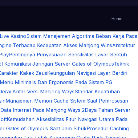
Home
 Live Kasino
Sistem Manajemen Algoritma Beban Kerja Pada
Engine Terhadap Kecepatan Akses Mahjong Wins
Arsitektur
Play
Pentingnya Penyesuaian Sensitivitas Layar Sentuh
 Komunikasi Jaringan Server Gates of Olympus
Teknik
Karakter Kakek Zeus
Keunggulan Navigasi Layar Berdiri
 Menu Minimalis Dan Ergonomis Pada Sistem PG
terai Antar Versi Mahjong Ways
Standar Kepatuhan
win
Manajemen Memori Cache Sistem Saat Pemrosesan
 Data Internet Pada Mahjong Ways 2
Daya Tahan Server
oft
Kemudahan Aksesibilitas Fitur Navigasi Utama Pada
rver Gates of Olympus Saat Jam Sibuk
Prosedur Caching
unggulan Tata Letak Komponen Grafis Pada Tampilan