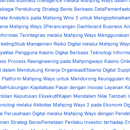
servasi Business Intelligence melalui Mahjong Ways dal
ebagai Pendukung Strategi Bisnis Berbasis Data
Pemanfaata
ata Analytics pada Mahjong Wins 3 untuk Mengoptimalkan
omena Mahjong Ways 2
Perancangan Dashboard Business An
formasi Terintegrasi melalui Mahjong Ways Menggunakan 
keting
Studi Manajemen Risiko Digital melalui Mahjong Ways
alitas Pengguna Kasino Digital Berbasis Teknologi Informa
ess Process Reengineering pada Mahjongways Kasino Onlin
al dalam Mendukung Kinerja Organisasi
Efisiensi Digital S
a Platform Mahjong Ways untuk Mendorong Keunggulan Ko
tal
Hubungan Kapitalisasi Pasar dengan Inovasi Layanan Kas
bilan Keputusan Eksekutif
Kajian Mendalam Nilai Tambah In
knologi melalui Aktivitas Mahjong Ways 2 pada Ekonomi Digi
ilai Perusahaan Digital melalui Mahjong Ways dengan Pen
an Strategi Bisnis
Pemetaan Perilaku Investor terhadap E