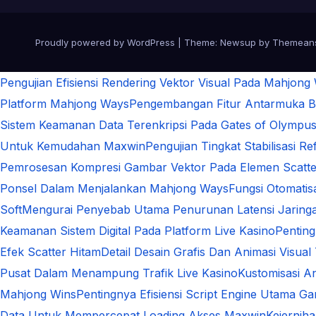
Proudly powered by WordPress
|
Theme:
Newsup
by
Themean
Pengujian Efisiensi Rendering Vektor Visual Pada Mahjong
Platform Mahjong Ways
Pengembangan Fitur Antarmuka Be
Sistem Keamanan Data Terenkripsi Pada Gates of Olympu
Untuk Kemudahan Maxwin
Pengujian Tingkat Stabilisasi 
Pemrosesan Kompresi Gambar Vektor Pada Elemen Scatte
Ponsel Dalam Menjalankan Mahjong Ways
Fungsi Otomati
Soft
Mengurai Penyebab Utama Penurunan Latensi Jaringa
Keamanan Sistem Digital Pada Platform Live Kasino
Pentin
Efek Scatter Hitam
Detail Desain Grafis Dan Animasi Visual
Pusat Dalam Menampung Trafik Live Kasino
Kustomisasi A
Mahjong Wins
Pentingnya Efisiensi Script Engine Utama G
Data Untuk Mempercepat Loading Akses Maxwin
Kejernih