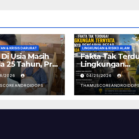
AN & KRISIS DARURAT
LINGKUNGAN & RISIKO ALAM
! Di Usia Masih
Fakta Tak Terd
 25 Tahun, Pria
Lingkungan
t Divonis
Ternyata Punya
26/2026
04/25/2026
er Limfoma, Ini
Pengaruh Besa
aan
Pada Karakter
SCOREANDROIDOPS
THAMUSCOREANDROIDOP
yebabnya
Manusia, Ini
Penjelasannya