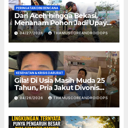
PERINGATAN DINI BENCANA
Dari Aceh hingga Bekasi,
Menanam Pohon Jadi Upaya
Redam Bencana Alam
04/27/2026
THAMUSCOREANDROIDOPS
KESEHATAN & KRISIS DARURAT
Gila! Di Usia Masih Muda 25
Tahun, Pria Jakut Divonis
Kanker Limfoma, Ini Dugaan
04/26/2026
THAMUSCOREANDROIDOPS
Penyebabnya