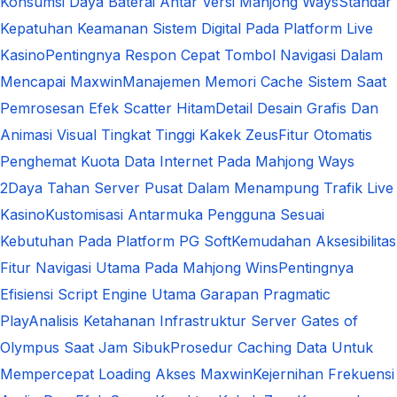
Konsumsi Daya Baterai Antar Versi Mahjong Ways
Standar
Kepatuhan Keamanan Sistem Digital Pada Platform Live
Kasino
Pentingnya Respon Cepat Tombol Navigasi Dalam
Mencapai Maxwin
Manajemen Memori Cache Sistem Saat
Pemrosesan Efek Scatter Hitam
Detail Desain Grafis Dan
Animasi Visual Tingkat Tinggi Kakek Zeus
Fitur Otomatis
Penghemat Kuota Data Internet Pada Mahjong Ways
2
Daya Tahan Server Pusat Dalam Menampung Trafik Live
Kasino
Kustomisasi Antarmuka Pengguna Sesuai
Kebutuhan Pada Platform PG Soft
Kemudahan Aksesibilitas
Fitur Navigasi Utama Pada Mahjong Wins
Pentingnya
Efisiensi Script Engine Utama Garapan Pragmatic
Play
Analisis Ketahanan Infrastruktur Server Gates of
Olympus Saat Jam Sibuk
Prosedur Caching Data Untuk
Mempercepat Loading Akses Maxwin
Kejernihan Frekuensi