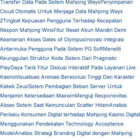
Transfer Data Pada Sistem Mahjong Ways
Penyimpanan
Cloud Otomatis Untuk Menjaga Data Mahjong Ways
2
Tingkat Kepuasan Pengguna Terhadap Kecepatan
Respon Mahjong Wins
Fitur Reset Akun Mandiri Demi
Keamanan Akses Gates of Olympus
Inovasi Integrasi
Antarmuka Pengguna Pada Sistem PG Soft
Meneliti
Keunggulan Struktur Kode Sistem Dari Pragmatic
Play
Daya Tarik Fitur Diskusi Interaktif Pada Layanan Live
Kasino
Visualisasi Animasi Beresolusi Tinggi Dari Karakter
Kakek Zeus
Sistem Pembagian Beban Server Untuk
Menjamin Ketersediaan Maxwin
Menguji Responsivitas
Akses Sistem Saat Kemunculan Scatter Hitam
Analisis
Perilaku Konsumen Digital terhadap Mahjong Kasino Digital
Menggunakan Pendekatan Technology Acceptance
Model
Analisis Strategi Branding Digital dengan Mahjong