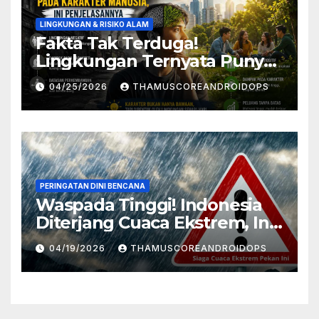
LINGKUNGAN & RISIKO ALAM
Fakta Tak Terduga!
Lingkungan Ternyata Punya
Pengaruh Besar Pada
04/25/2026
THAMUSCOREANDROIDOPS
Karakter Manusia, Ini
Penjelasannya
PERINGATAN DINI BENCANA
Waspada Tinggi! Indonesia
Diterjang Cuaca Ekstrem, Ini
Daftar Daerah Rawan
04/19/2026
THAMUSCOREANDROIDOPS