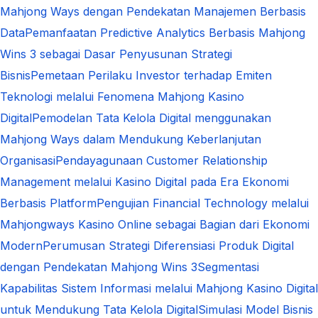
Mahjong Ways dengan Pendekatan Manajemen Berbasis
Data
Pemanfaatan Predictive Analytics Berbasis Mahjong
Wins 3 sebagai Dasar Penyusunan Strategi
Bisnis
Pemetaan Perilaku Investor terhadap Emiten
Teknologi melalui Fenomena Mahjong Kasino
Digital
Pemodelan Tata Kelola Digital menggunakan
Mahjong Ways dalam Mendukung Keberlanjutan
Organisasi
Pendayagunaan Customer Relationship
Management melalui Kasino Digital pada Era Ekonomi
Berbasis Platform
Pengujian Financial Technology melalui
Mahjongways Kasino Online sebagai Bagian dari Ekonomi
Modern
Perumusan Strategi Diferensiasi Produk Digital
dengan Pendekatan Mahjong Wins 3
Segmentasi
Kapabilitas Sistem Informasi melalui Mahjong Kasino Digital
untuk Mendukung Tata Kelola Digital
Simulasi Model Bisnis