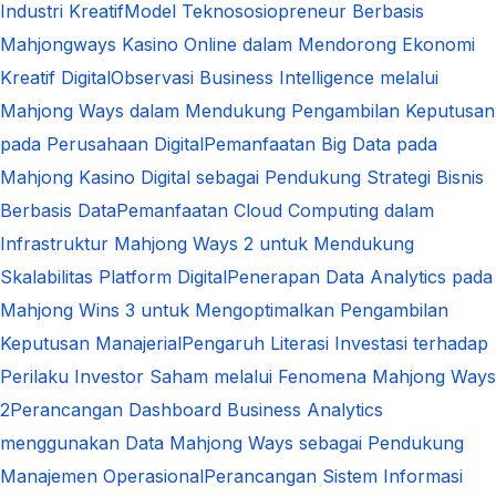
Industri Kreatif
Model Teknososiopreneur Berbasis
Mahjongways Kasino Online dalam Mendorong Ekonomi
Kreatif Digital
Observasi Business Intelligence melalui
Mahjong Ways dalam Mendukung Pengambilan Keputusan
pada Perusahaan Digital
Pemanfaatan Big Data pada
Mahjong Kasino Digital sebagai Pendukung Strategi Bisnis
Berbasis Data
Pemanfaatan Cloud Computing dalam
Infrastruktur Mahjong Ways 2 untuk Mendukung
Skalabilitas Platform Digital
Penerapan Data Analytics pada
Mahjong Wins 3 untuk Mengoptimalkan Pengambilan
Keputusan Manajerial
Pengaruh Literasi Investasi terhadap
Perilaku Investor Saham melalui Fenomena Mahjong Ways
2
Perancangan Dashboard Business Analytics
menggunakan Data Mahjong Ways sebagai Pendukung
Manajemen Operasional
Perancangan Sistem Informasi