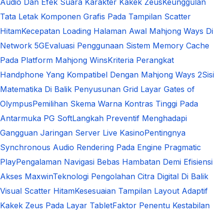
Audio Dan Efek Suara Karakter Kakek Zeus
Keunggulan
Tata Letak Komponen Grafis Pada Tampilan Scatter
Hitam
Kecepatan Loading Halaman Awal Mahjong Ways Di
Network 5G
Evaluasi Penggunaan Sistem Memory Cache
Pada Platform Mahjong Wins
Kriteria Perangkat
Handphone Yang Kompatibel Dengan Mahjong Ways 2
Sisi
Matematika Di Balik Penyusunan Grid Layar Gates of
Olympus
Pemilihan Skema Warna Kontras Tinggi Pada
Antarmuka PG Soft
Langkah Preventif Menghadapi
Gangguan Jaringan Server Live Kasino
Pentingnya
Synchronous Audio Rendering Pada Engine Pragmatic
Play
Pengalaman Navigasi Bebas Hambatan Demi Efisiensi
Akses Maxwin
Teknologi Pengolahan Citra Digital Di Balik
Visual Scatter Hitam
Kesesuaian Tampilan Layout Adaptif
Kakek Zeus Pada Layar Tablet
Faktor Penentu Kestabilan