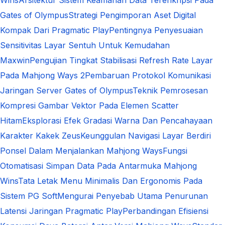
Wins
Arsitektur Sistem Keamanan Data Terenkripsi Pada
Gates of Olympus
Strategi Pengimporan Aset Digital
Kompak Dari Pragmatic Play
Pentingnya Penyesuaian
Sensitivitas Layar Sentuh Untuk Kemudahan
Maxwin
Pengujian Tingkat Stabilisasi Refresh Rate Layar
Pada Mahjong Ways 2
Pembaruan Protokol Komunikasi
Jaringan Server Gates of Olympus
Teknik Pemrosesan
Kompresi Gambar Vektor Pada Elemen Scatter
Hitam
Eksplorasi Efek Gradasi Warna Dan Pencahayaan
Karakter Kakek Zeus
Keunggulan Navigasi Layar Berdiri
Ponsel Dalam Menjalankan Mahjong Ways
Fungsi
Otomatisasi Simpan Data Pada Antarmuka Mahjong
Wins
Tata Letak Menu Minimalis Dan Ergonomis Pada
Sistem PG Soft
Mengurai Penyebab Utama Penurunan
Latensi Jaringan Pragmatic Play
Perbandingan Efisiensi