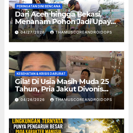
PERINGATAN DINI BENCANA
Dari Aceh hingga Bekasi,
Menanam Pohon Jadi Upaya
Redam Bencana Alam
04/27/2026
THAMUSCOREANDROIDOPS
KESEHATAN & KRISIS DARURAT
Gila! Di Usia Masih Muda 25
Tahun, Pria Jakut Divonis
Kanker Limfoma, Ini Dugaan
04/26/2026
THAMUSCOREANDROIDOPS
Penyebabnya