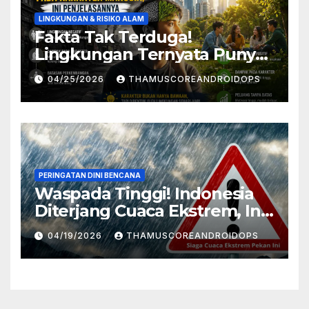
LINGKUNGAN & RISIKO ALAM
Fakta Tak Terduga!
Lingkungan Ternyata Punya
Pengaruh Besar Pada
04/25/2026
THAMUSCOREANDROIDOPS
Karakter Manusia, Ini
Penjelasannya
PERINGATAN DINI BENCANA
Waspada Tinggi! Indonesia
Diterjang Cuaca Ekstrem, Ini
Daftar Daerah Rawan
04/19/2026
THAMUSCOREANDROIDOPS