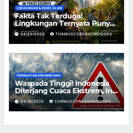
LINGKUNGAN & RISIKO ALAM
Fakta Tak Terduga!
Lingkungan Ternyata Punya
Pengaruh Besar Pada
04/25/2026
THAMUSCOREANDROIDOPS
Karakter Manusia, Ini
Penjelasannya
PERINGATAN DINI BENCANA
Waspada Tinggi! Indonesia
Diterjang Cuaca Ekstrem, Ini
Daftar Daerah Rawan
04/19/2026
THAMUSCOREANDROIDOPS