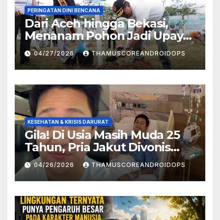
PERINGATAN DINI BENCANA
Dari Aceh hingga Bekasi,
Menanam Pohon Jadi Upaya
Redam Bencana Alam
04/27/2026
THAMUSCOREANDROIDOPS
KESEHATAN & KRISIS DARURAT
Gila! Di Usia Masih Muda 25
Tahun, Pria Jakut Divonis
Kanker Limfoma, Ini Dugaan
04/26/2026
THAMUSCOREANDROIDOPS
Penyebabnya