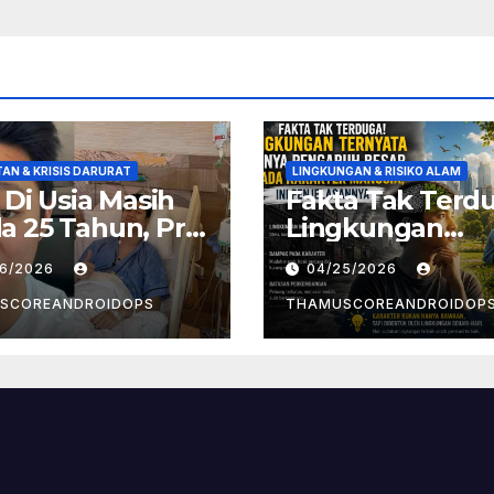
AN & KRISIS DARURAT
LINGKUNGAN & RISIKO ALAM
! Di Usia Masih
Fakta Tak Terd
 25 Tahun, Pria
Lingkungan
t Divonis
Ternyata Punya
26/2026
04/25/2026
er Limfoma, Ini
Pengaruh Besa
aan
Pada Karakter
SCOREANDROIDOPS
THAMUSCOREANDROIDOP
yebabnya
Manusia, Ini
Penjelasannya