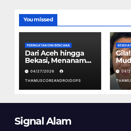
You missed
PERINGATAN DINI BENCANA
KESEHAT
Dari Aceh hingga
Gila
Bekasi, Menanam
Muda
Pohon Jadi Upaya
Jaku
04/27/2026
04/
Redam Bencana
Kank
Alam
Dug
THAMUSCOREANDROIDOPS
THAMU
Pen
Signal Alam