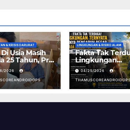
AN & KRISIS DARURAT
LINGKUNGAN & RISIKO ALAM
! Di Usia Masih
Fakta Tak Terd
 25 Tahun, Pria
Lingkungan
t Divonis
Ternyata Punya
26/2026
04/25/2026
er Limfoma, Ini
Pengaruh Besa
aan
Pada Karakter
SCOREANDROIDOPS
THAMUSCOREANDROIDOP
yebabnya
Manusia, Ini
Penjelasannya