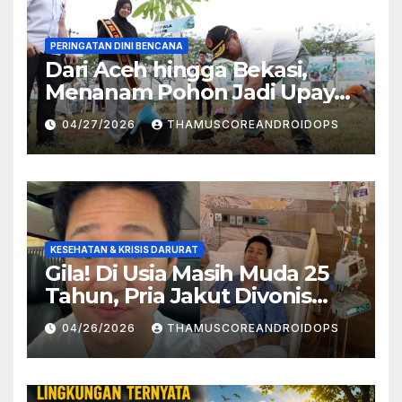
PERINGATAN DINI BENCANA
Dari Aceh hingga Bekasi,
Menanam Pohon Jadi Upaya
Redam Bencana Alam
04/27/2026
THAMUSCOREANDROIDOPS
KESEHATAN & KRISIS DARURAT
Gila! Di Usia Masih Muda 25
Tahun, Pria Jakut Divonis
Kanker Limfoma, Ini Dugaan
04/26/2026
THAMUSCOREANDROIDOPS
Penyebabnya