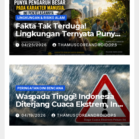
LINGKUNGAN & RISIKO ALAM
Fakta Tak Terduga!
Lingkungan Ternyata Punya
Pengaruh Besar Pada
04/25/2026
THAMUSCOREANDROIDOPS
Karakter Manusia, Ini
Penjelasannya
PERINGATAN DINI BENCANA
Waspada Tinggi! Indonesia
Diterjang Cuaca Ekstrem, Ini
Daftar Daerah Rawan
04/19/2026
THAMUSCOREANDROIDOPS