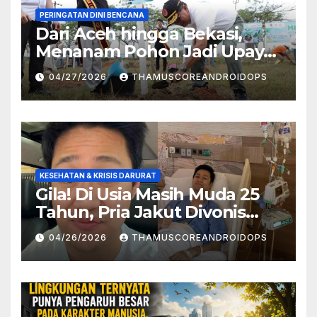
PERINGATAN DINI BENCANA
Dari Aceh hingga Bekasi,
Menanam Pohon Jadi Upaya
Redam Bencana Alam
04/27/2026
THAMUSCOREANDROIDOPS
KESEHATAN & KRISIS DARURAT
Gila! Di Usia Masih Muda 25
Tahun, Pria Jakut Divonis
Kanker Limfoma, Ini Dugaan
04/26/2026
THAMUSCOREANDROIDOPS
Penyebabnya