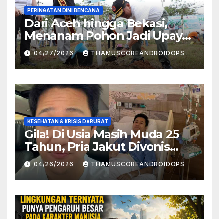
PERINGATAN DINI BENCANA
Dari Aceh hingga Bekasi,
Menanam Pohon Jadi Upaya
Redam Bencana Alam
04/27/2026
THAMUSCOREANDROIDOPS
KESEHATAN & KRISIS DARURAT
Gila! Di Usia Masih Muda 25
Tahun, Pria Jakut Divonis
Kanker Limfoma, Ini Dugaan
04/26/2026
THAMUSCOREANDROIDOPS
Penyebabnya