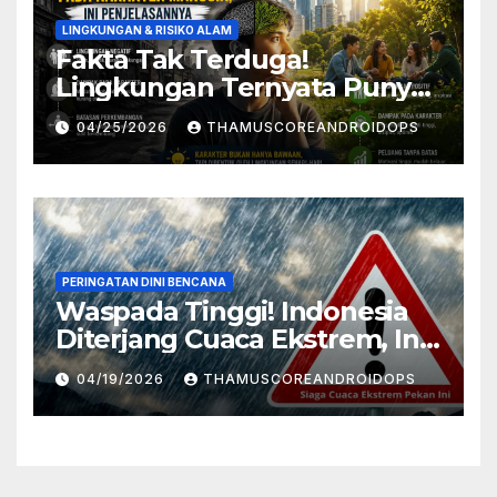
LINGKUNGAN & RISIKO ALAM
Fakta Tak Terduga!
Lingkungan Ternyata Punya
Pengaruh Besar Pada
04/25/2026
THAMUSCOREANDROIDOPS
Karakter Manusia, Ini
Penjelasannya
PERINGATAN DINI BENCANA
Waspada Tinggi! Indonesia
Diterjang Cuaca Ekstrem, Ini
Daftar Daerah Rawan
04/19/2026
THAMUSCOREANDROIDOPS