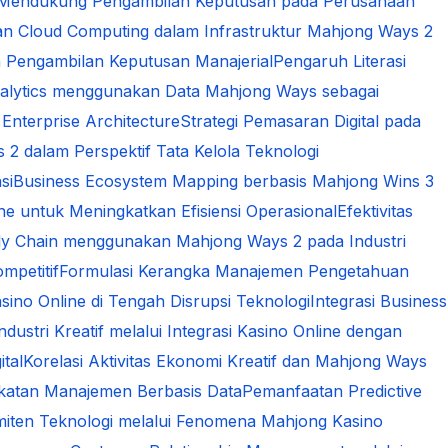
am Mendukung Pengambilan Keputusan pada Perusahaan
n Cloud Computing dalam Infrastruktur Mahjong Ways 2
 Pengambilan Keputusan Manajerial
Pengaruh Literasi
alytics menggunakan Data Mahjong Ways sebagai
Enterprise Architecture
Strategi Pemasaran Digital pada
 2 dalam Perspektif Tata Kelola Teknologi
si
Business Ecosystem Mapping berbasis Mahjong Wins 3
e untuk Meningkatkan Efisiensi Operasional
Efektivitas
upply Chain menggunakan Mahjong Ways 2 pada Industri
mpetitif
Formulasi Kerangka Manajemen Pengetahuan
ino Online di Tengah Disrupsi Teknologi
Integrasi Business
dustri Kreatif melalui Integrasi Kasino Online dengan
tal
Korelasi Aktivitas Ekonomi Kreatif dan Mahjong Ways
dekatan Manajemen Berbasis Data
Pemanfaatan Predictive
miten Teknologi melalui Fenomena Mahjong Kasino