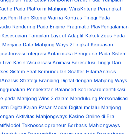
Cache Pada Platform Mahjong Wins
Kriteria Perangkat
mpus
Pemilihan Skema Warna Kontras Tinggi Pada
udio Rendering Pada Engine Pragmatic Play
Pengalaman
m
Kesesuaian Tampilan Layout Adaptif Kakek Zeus Pada
k Menjaga Data Mahjong Ways 2
Tingkat Kepuasan
mpus
Inovasi Integrasi Antarmuka Pengguna Pada Sistem
n Live Kasino
Visualisasi Animasi Beresolusi Tinggi Dari
kses Sistem Saat Kemunculan Scatter Hitam
Analisis
l
Analisis Strategi Branding Digital dengan Mahjong Ways
 Menggunakan Pendekatan Balanced Scorecard
Identifikasi
gence pada Mahjong Wins 3 dalam Mendukung Personalisasi
tri Digital
Kajian Pasar Modal Digital melalui Mahjong
engan Aktivitas Mahjongways Kasino Online di Era
tif
Model Teknososiopreneur Berbasis Mahjongways