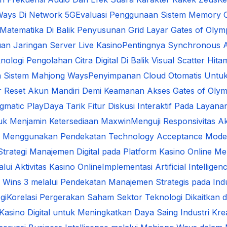
Ways Di Network 5G
Evaluasi Penggunaan Sistem Memory 
i Matematika Di Balik Penyusunan Grid Layar Gates of Oly
an Jaringan Server Live Kasino
Pentingnya Synchronous A
nologi Pengolahan Citra Digital Di Balik Visual Scatter Hita
da Sistem Mahjong Ways
Penyimpanan Cloud Otomatis Untu
ur Reset Akun Mandiri Demi Keamanan Akses Gates of Oly
gmatic Play
Daya Tarik Fitur Diskusi Interaktif Pada Layana
uk Menjamin Ketersediaan Maxwin
Menguji Responsivitas A
ital Menggunakan Pendekatan Technology Acceptance Mode
 Strategi Manajemen Digital pada Platform Kasino Online
ui Aktivitas Kasino Online
Implementasi Artificial Intelli
 Wins 3 melalui Pendekatan Manajemen Strategis pada Indus
gi
Korelasi Pergerakan Saham Sektor Teknologi Dikaitkan d
Kasino Digital untuk Meningkatkan Daya Saing Industri Krea