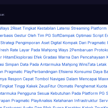
sar
.
 Ways 2
Riset Tingkat Kestabilan Latensi Streaming Platform
rbasis Gestur Oleh Tim PG Soft
Dampak Optimasi Script 
s
Strategi Pengimporan Aset Digital Kompak Dari Pragmatic 
Refresh Rate Layar Pada Mahjong Ways 2
Pembaruan Protokol
r Hitam
Eksplorasi Efek Gradasi Warna Dan Pencahayaan 
sasi Simpan Data Pada Antarmuka Mahjong Wins
Tata Letak
n Pragmatic Play
Perbandingan Efisiensi Konsumsi Daya Ba
gnya Respon Cepat Tombol Navigasi Dalam Mencapai Max
 Tingkat Tinggi Kakek Zeus
Fitur Otomatis Penghemat Kuota
ntarmuka Pengguna Sesuai Kebutuhan Pada Platform PG S
arapan Pragmatic Play
Analisis Ketahanan Infrastruktur Se
an Frekuensi Audio Dan Efek Suara Karakter Kakek Zeus
Ke