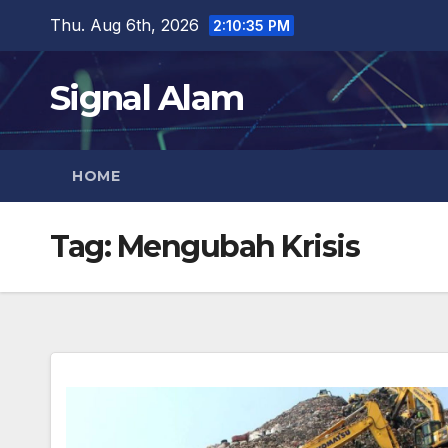
Skip
Thu. Aug 6th, 2026
2:10:36 PM
to
content
Signal Alam
HOME
Tag:
Mengubah Krisis