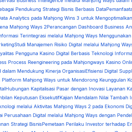
servasi Business Intelligence melalui Mahjong Ways dal
ebagai Pendukung Strategi Bisnis Berbasis Data
Pemanfaata
ata Analytics pada Mahjong Wins 3 untuk Mengoptimalkan
omena Mahjong Ways 2
Perancangan Dashboard Business An
formasi Terintegrasi melalui Mahjong Ways Menggunakan 
keting
Studi Manajemen Risiko Digital melalui Mahjong Ways
alitas Pengguna Kasino Digital Berbasis Teknologi Informa
ess Process Reengineering pada Mahjongways Kasino Onlin
al dalam Mendukung Kinerja Organisasi
Efisiensi Digital S
a Platform Mahjong Ways untuk Mendorong Keunggulan Ko
tal
Hubungan Kapitalisasi Pasar dengan Inovasi Layanan Kas
bilan Keputusan Eksekutif
Kajian Mendalam Nilai Tambah In
knologi melalui Aktivitas Mahjong Ways 2 pada Ekonomi Digi
ilai Perusahaan Digital melalui Mahjong Ways dengan Pen
an Strategi Bisnis
Pemetaan Perilaku Investor terhadap E