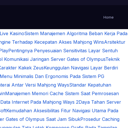
Home
 Live Kasino
Sistem Manajemen Algoritma Beban Kerja Pada
Engine Terhadap Kecepatan Akses Mahjong Wins
Arsitektur
Play
Pentingnya Penyesuaian Sensitivitas Layar Sentuh
 Komunikasi Jaringan Server Gates of Olympus
Teknik
Karakter Kakek Zeus
Keunggulan Navigasi Layar Berdiri
 Menu Minimalis Dan Ergonomis Pada Sistem PG
terai Antar Versi Mahjong Ways
Standar Kepatuhan
win
Manajemen Memori Cache Sistem Saat Pemrosesan
 Data Internet Pada Mahjong Ways 2
Daya Tahan Server
oft
Kemudahan Aksesibilitas Fitur Navigasi Utama Pada
rver Gates of Olympus Saat Jam Sibuk
Prosedur Caching
unggulan Tata Letak Komponen Grafis Pada Tampilan