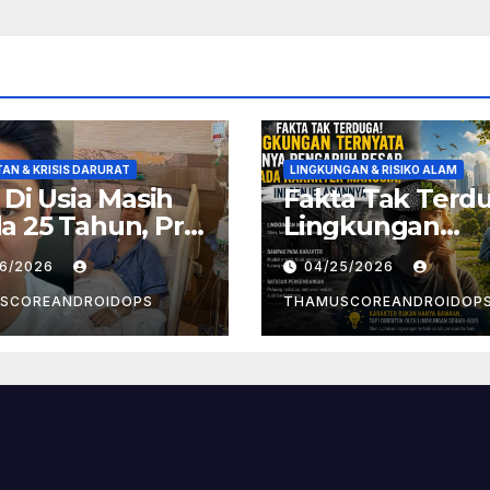
AN & KRISIS DARURAT
LINGKUNGAN & RISIKO ALAM
! Di Usia Masih
Fakta Tak Terd
 25 Tahun, Pria
Lingkungan
t Divonis
Ternyata Punya
26/2026
04/25/2026
er Limfoma, Ini
Pengaruh Besa
aan
Pada Karakter
SCOREANDROIDOPS
THAMUSCOREANDROIDOP
yebabnya
Manusia, Ini
Penjelasannya