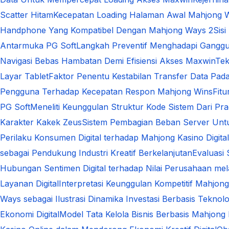
Scatter Hitam
Kecepatan Loading Halaman Awal Mahjong 
Handphone Yang Kompatibel Dengan Mahjong Ways 2
Sis
Antarmuka PG Soft
Langkah Preventif Menghadapi Ganggu
Navigasi Bebas Hambatan Demi Efisiensi Akses Maxwin
Tek
Layar Tablet
Faktor Penentu Kestabilan Transfer Data Pa
Pengguna Terhadap Kecepatan Respon Mahjong Wins
Fit
PG Soft
Meneliti Keunggulan Struktur Kode Sistem Dari Pra
Karakter Kakek Zeus
Sistem Pembagian Beban Server Unt
Perilaku Konsumen Digital terhadap Mahjong Kasino Dig
sebagai Pendukung Industri Kreatif Berkelanjutan
Evaluasi
Hubungan Sentimen Digital terhadap Nilai Perusahaan melal
Layanan Digital
Interpretasi Keunggulan Kompetitif Mahjong
Ways sebagai Ilustrasi Dinamika Investasi Berbasis Teknolo
Ekonomi Digital
Model Tata Kelola Bisnis Berbasis Mahjong 