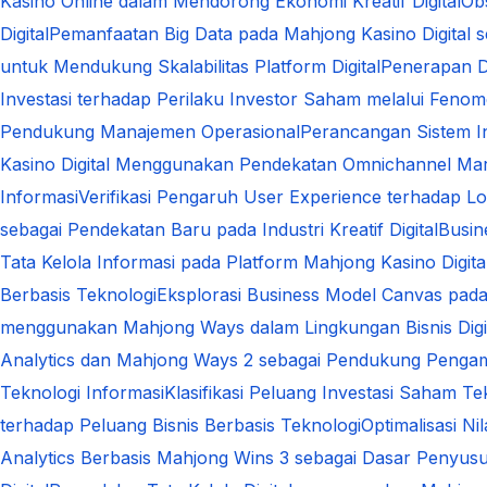
Kasino Online dalam Mendorong Ekonomi Kreatif Digital
Ob
Digital
Pemanfaatan Big Data pada Mahjong Kasino Digital s
untuk Mendukung Skalabilitas Platform Digital
Penerapan D
Investasi terhadap Perilaku Investor Saham melalui Fen
Pendukung Manajemen Operasional
Perancangan Sistem In
Kasino Digital Menggunakan Pendekatan Omnichannel Mar
Informasi
Verifikasi Pengaruh User Experience terhadap Loy
sebagai Pendekatan Baru pada Industri Kreatif Digital
Busin
Tata Kelola Informasi pada Platform Mahjong Kasino Digit
Berbasis Teknologi
Eksplorasi Business Model Canvas pad
menggunakan Mahjong Ways dalam Lingkungan Bisnis Digi
Analytics dan Mahjong Ways 2 sebagai Pendukung Pengam
Teknologi Informasi
Klasifikasi Peluang Investasi Saham Te
terhadap Peluang Bisnis Berbasis Teknologi
Optimalisasi N
Analytics Berbasis Mahjong Wins 3 sebagai Dasar Penyusun