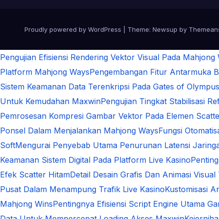
Proudly powered by WordPress
|
Theme:
Newsup
by
Themean
Pengujian Efisiensi Rendering Vektor Visual Pada Mahjong
Platform Mahjong Ways
Pengembangan Fitur Antarmuka Be
Sistem Keamanan Data Terenkripsi Pada Gates of Olympu
Untuk Kemudahan Maxwin
Pengujian Tingkat Stabilisasi 
Pemrosesan Kompresi Gambar Vektor Pada Elemen Scatte
Ponsel Dalam Menjalankan Mahjong Ways
Fungsi Otomati
Soft
Mengurai Penyebab Utama Penurunan Latensi Jaringa
Keamanan Sistem Digital Pada Platform Live Kasino
Pentin
Efek Scatter Hitam
Detail Desain Grafis Dan Animasi Visual
Pusat Dalam Menampung Trafik Live Kasino
Kustomisasi A
Mahjong Wins
Pentingnya Efisiensi Script Engine Utama G
Data Untuk Mempercepat Loading Akses Maxwin
Kejernih