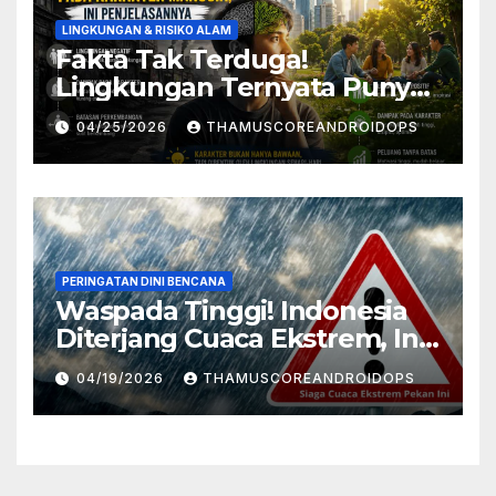
LINGKUNGAN & RISIKO ALAM
Fakta Tak Terduga!
Lingkungan Ternyata Punya
Pengaruh Besar Pada
04/25/2026
THAMUSCOREANDROIDOPS
Karakter Manusia, Ini
Penjelasannya
PERINGATAN DINI BENCANA
Waspada Tinggi! Indonesia
Diterjang Cuaca Ekstrem, Ini
Daftar Daerah Rawan
04/19/2026
THAMUSCOREANDROIDOPS