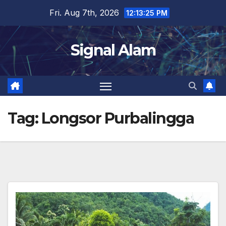
Skip
Fri. Aug 7th, 2026
12:13:25 PM
to
content
Signal Alam
Tag:
Longsor Purbalingga