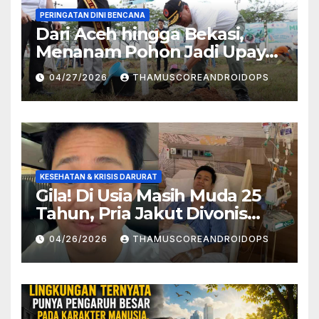
PERINGATAN DINI BENCANA
Dari Aceh hingga Bekasi,
Menanam Pohon Jadi Upaya
Redam Bencana Alam
04/27/2026
THAMUSCOREANDROIDOPS
KESEHATAN & KRISIS DARURAT
Gila! Di Usia Masih Muda 25
Tahun, Pria Jakut Divonis
Kanker Limfoma, Ini Dugaan
04/26/2026
THAMUSCOREANDROIDOPS
Penyebabnya