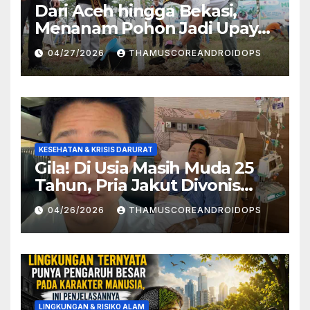
Dari Aceh hingga Bekasi,
Menanam Pohon Jadi Upaya
Redam Bencana Alam
04/27/2026
THAMUSCOREANDROIDOPS
KESEHATAN & KRISIS DARURAT
Gila! Di Usia Masih Muda 25
Tahun, Pria Jakut Divonis
Kanker Limfoma, Ini Dugaan
04/26/2026
THAMUSCOREANDROIDOPS
Penyebabnya
LINGKUNGAN & RISIKO ALAM