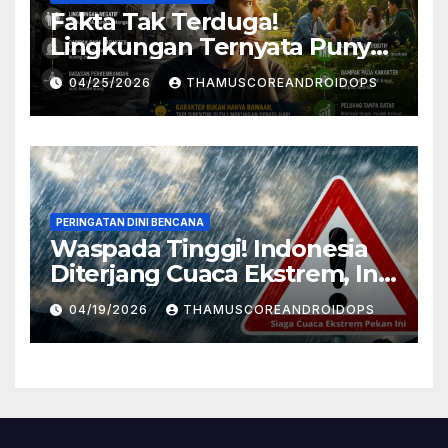
Fakta Tak Terduga!
Lingkungan Ternyata Punya
Pengaruh Besar Pada
04/25/2026
THAMUSCOREANDROIDOPS
Karakter Manusia, Ini
Penjelasannya
PERINGATAN DINI BENCANA
Waspada Tinggi! Indonesia
Diterjang Cuaca Ekstrem, Ini
Daftar Daerah Rawan
04/19/2026
THAMUSCOREANDROIDOPS