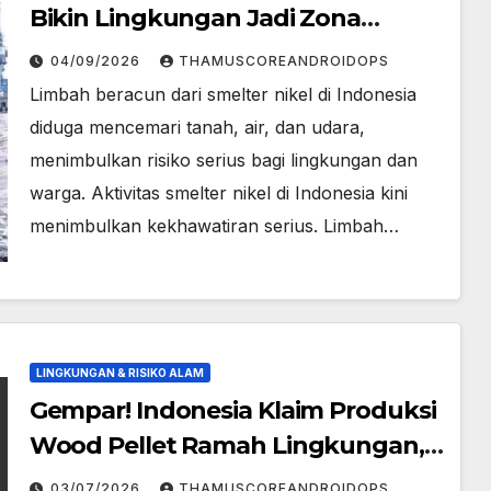
Bikin Lingkungan Jadi Zona
Berbahaya!
04/09/2026
THAMUSCOREANDROIDOPS
Limbah beracun dari smelter nikel di Indonesia
diduga mencemari tanah, air, dan udara,
menimbulkan risiko serius bagi lingkungan dan
warga. Aktivitas smelter nikel di Indonesia kini
menimbulkan kekhawatiran serius. Limbah…
LINGKUNGAN & RISIKO ALAM
Gempar! Indonesia Klaim Produksi
Wood Pellet Ramah Lingkungan,
Benarkah?
03/07/2026
THAMUSCOREANDROIDOPS