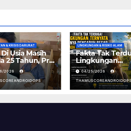
AN & KRISIS DARURAT
LINGKUNGAN & RISIKO ALAM
! Di Usia Masih
Fakta Tak Terd
 25 Tahun, Pria
Lingkungan
t Divonis
Ternyata Punya
26/2026
04/25/2026
er Limfoma, Ini
Pengaruh Besa
aan
Pada Karakter
SCOREANDROIDOPS
THAMUSCOREANDROIDOP
yebabnya
Manusia, Ini
Penjelasannya