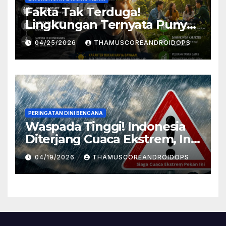
Fakta Tak Terduga!
Lingkungan Ternyata Punya
Pengaruh Besar Pada
04/25/2026
THAMUSCOREANDROIDOPS
Karakter Manusia, Ini
Penjelasannya
PERINGATAN DINI BENCANA
Waspada Tinggi! Indonesia
Diterjang Cuaca Ekstrem, Ini
Daftar Daerah Rawan
04/19/2026
THAMUSCOREANDROIDOPS