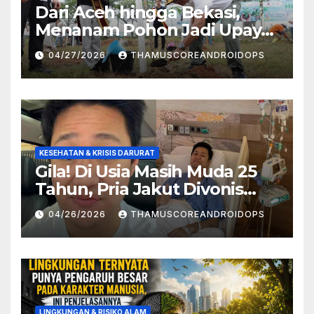
Dari Aceh hingga Bekasi,
Menanam Pohon Jadi Upaya
Redam Bencana Alam
04/27/2026
THAMUSCOREANDROIDOPS
KESEHATAN & KRISIS DARURAT
Gila! Di Usia Masih Muda 25
Tahun, Pria Jakut Divonis
Kanker Limfoma, Ini Dugaan
04/26/2026
THAMUSCOREANDROIDOPS
Penyebabnya
LINGKUNGAN & RISIKO ALAM