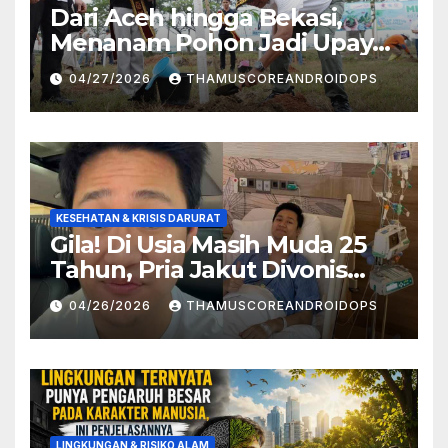
Dari Aceh hingga Bekasi,
Menanam Pohon Jadi Upaya
Redam Bencana Alam
04/27/2026
THAMUSCOREANDROIDOPS
KESEHATAN & KRISIS DARURAT
Gila! Di Usia Masih Muda 25
Tahun, Pria Jakut Divonis
Kanker Limfoma, Ini Dugaan
04/26/2026
THAMUSCOREANDROIDOPS
Penyebabnya
LINGKUNGAN & RISIKO ALAM