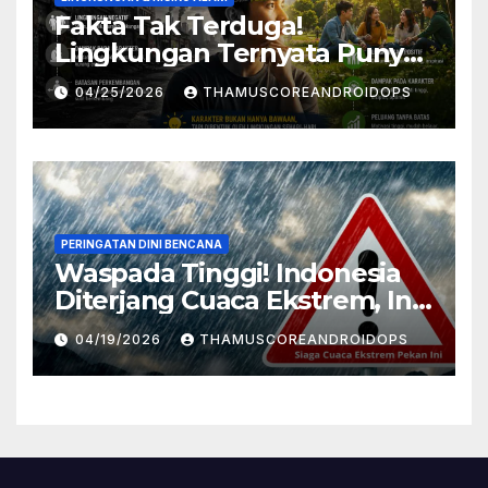
Fakta Tak Terduga!
Lingkungan Ternyata Punya
Pengaruh Besar Pada
04/25/2026
THAMUSCOREANDROIDOPS
Karakter Manusia, Ini
Penjelasannya
PERINGATAN DINI BENCANA
Waspada Tinggi! Indonesia
Diterjang Cuaca Ekstrem, Ini
Daftar Daerah Rawan
04/19/2026
THAMUSCOREANDROIDOPS