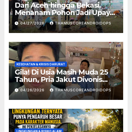
Dari Aceh hingga Bekasi,
Menanam Pohon Jadi Upaya
Redam Bencana Alam
04/27/2026
THAMUSCOREANDROIDOPS
KESEHATAN & KRISIS DARURAT
Gila! Di Usia Masih Muda 25
Tahun, Pria Jakut Divonis
Kanker Limfoma, Ini Dugaan
04/26/2026
THAMUSCOREANDROIDOPS
Penyebabnya
LINGKUNGAN & RISIKO ALAM