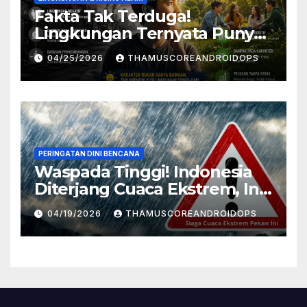
Fakta Tak Terduga!
Lingkungan Ternyata Punya
Pengaruh Besar Pada
04/25/2026
THAMUSCOREANDROIDOPS
Karakter Manusia, Ini
Penjelasannya
PERINGATAN DINI BENCANA
Waspada Tinggi! Indonesia
Diterjang Cuaca Ekstrem, Ini
Daftar Daerah Rawan
04/19/2026
THAMUSCOREANDROIDOPS