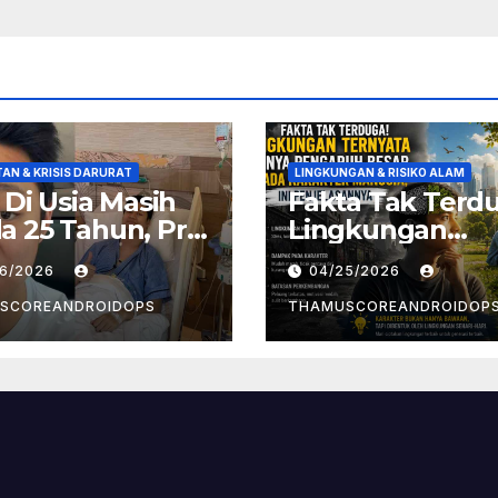
AN & KRISIS DARURAT
LINGKUNGAN & RISIKO ALAM
! Di Usia Masih
Fakta Tak Terd
 25 Tahun, Pria
Lingkungan
t Divonis
Ternyata Punya
26/2026
04/25/2026
er Limfoma, Ini
Pengaruh Besa
aan
Pada Karakter
SCOREANDROIDOPS
THAMUSCOREANDROIDOP
yebabnya
Manusia, Ini
Penjelasannya