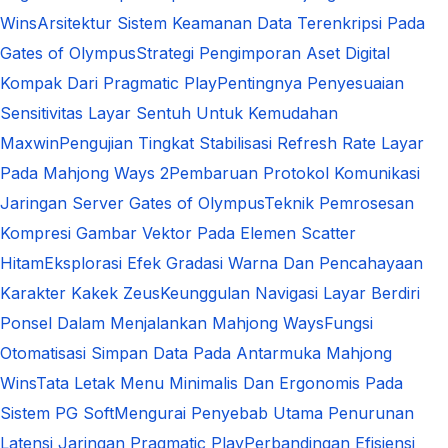
Wins
Arsitektur Sistem Keamanan Data Terenkripsi Pada
Gates of Olympus
Strategi Pengimporan Aset Digital
Kompak Dari Pragmatic Play
Pentingnya Penyesuaian
Sensitivitas Layar Sentuh Untuk Kemudahan
Maxwin
Pengujian Tingkat Stabilisasi Refresh Rate Layar
Pada Mahjong Ways 2
Pembaruan Protokol Komunikasi
Jaringan Server Gates of Olympus
Teknik Pemrosesan
Kompresi Gambar Vektor Pada Elemen Scatter
Hitam
Eksplorasi Efek Gradasi Warna Dan Pencahayaan
Karakter Kakek Zeus
Keunggulan Navigasi Layar Berdiri
Ponsel Dalam Menjalankan Mahjong Ways
Fungsi
Otomatisasi Simpan Data Pada Antarmuka Mahjong
Wins
Tata Letak Menu Minimalis Dan Ergonomis Pada
Sistem PG Soft
Mengurai Penyebab Utama Penurunan
Latensi Jaringan Pragmatic Play
Perbandingan Efisiensi