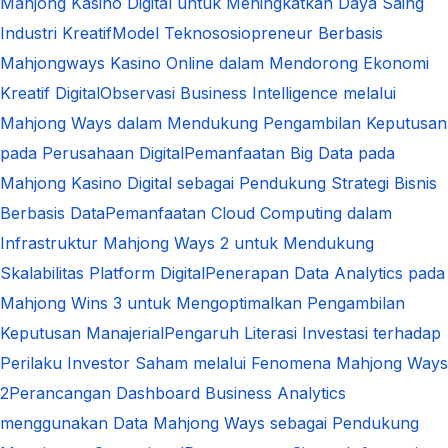
Mahjong Kasino Digital untuk Meningkatkan Daya Saing
Industri Kreatif
Model Teknososiopreneur Berbasis
Mahjongways Kasino Online dalam Mendorong Ekonomi
Kreatif Digital
Observasi Business Intelligence melalui
Mahjong Ways dalam Mendukung Pengambilan Keputusan
pada Perusahaan Digital
Pemanfaatan Big Data pada
Mahjong Kasino Digital sebagai Pendukung Strategi Bisnis
Berbasis Data
Pemanfaatan Cloud Computing dalam
Infrastruktur Mahjong Ways 2 untuk Mendukung
Skalabilitas Platform Digital
Penerapan Data Analytics pada
Mahjong Wins 3 untuk Mengoptimalkan Pengambilan
Keputusan Manajerial
Pengaruh Literasi Investasi terhadap
Perilaku Investor Saham melalui Fenomena Mahjong Ways
2
Perancangan Dashboard Business Analytics
menggunakan Data Mahjong Ways sebagai Pendukung