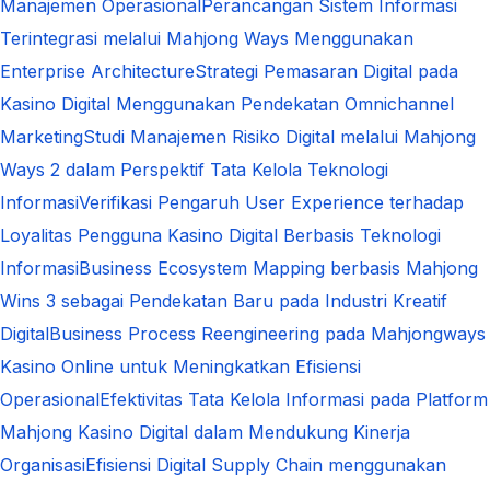
Manajemen Operasional
Perancangan Sistem Informasi
Terintegrasi melalui Mahjong Ways Menggunakan
Enterprise Architecture
Strategi Pemasaran Digital pada
Kasino Digital Menggunakan Pendekatan Omnichannel
Marketing
Studi Manajemen Risiko Digital melalui Mahjong
Ways 2 dalam Perspektif Tata Kelola Teknologi
Informasi
Verifikasi Pengaruh User Experience terhadap
Loyalitas Pengguna Kasino Digital Berbasis Teknologi
Informasi
Business Ecosystem Mapping berbasis Mahjong
Wins 3 sebagai Pendekatan Baru pada Industri Kreatif
Digital
Business Process Reengineering pada Mahjongways
Kasino Online untuk Meningkatkan Efisiensi
Operasional
Efektivitas Tata Kelola Informasi pada Platform
Mahjong Kasino Digital dalam Mendukung Kinerja
Organisasi
Efisiensi Digital Supply Chain menggunakan