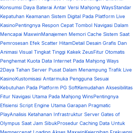
Konsumsi Daya Baterai Antar Versi Mahjong Ways
Standar
Kepatuhan Keamanan Sistem Digital Pada Platform Live
Kasino
Pentingnya Respon Cepat Tombol Navigasi Dalam
Mencapai Maxwin
Manajemen Memori Cache Sistem Saat
Pemrosesan Efek Scatter Hitam
Detail Desain Grafis Dan
Animasi Visual Tingkat Tinggi Kakek Zeus
Fitur Otomatis
Penghemat Kuota Data Internet Pada Mahjong Ways
2
Daya Tahan Server Pusat Dalam Menampung Trafik Live
Kasino
Kustomisasi Antarmuka Pengguna Sesuai
Kebutuhan Pada Platform PG Soft
Kemudahan Aksesibilitas
Fitur Navigasi Utama Pada Mahjong Wins
Pentingnya
Efisiensi Script Engine Utama Garapan Pragmatic
Play
Analisis Ketahanan Infrastruktur Server Gates of
Olympus Saat Jam Sibuk
Prosedur Caching Data Untuk
Mempercepat Loading Akses Maxwin
Kejernihan Frekuensi