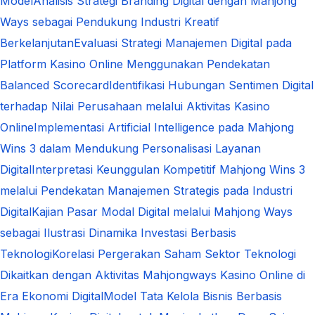
Model
Analisis Strategi Branding Digital dengan Mahjong
Ways sebagai Pendukung Industri Kreatif
Berkelanjutan
Evaluasi Strategi Manajemen Digital pada
Platform Kasino Online Menggunakan Pendekatan
Balanced Scorecard
Identifikasi Hubungan Sentimen Digital
terhadap Nilai Perusahaan melalui Aktivitas Kasino
Online
Implementasi Artificial Intelligence pada Mahjong
Wins 3 dalam Mendukung Personalisasi Layanan
Digital
Interpretasi Keunggulan Kompetitif Mahjong Wins 3
melalui Pendekatan Manajemen Strategis pada Industri
Digital
Kajian Pasar Modal Digital melalui Mahjong Ways
sebagai Ilustrasi Dinamika Investasi Berbasis
Teknologi
Korelasi Pergerakan Saham Sektor Teknologi
Dikaitkan dengan Aktivitas Mahjongways Kasino Online di
Era Ekonomi Digital
Model Tata Kelola Bisnis Berbasis