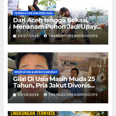
PERINGATAN DINI BENCANA
Dari Aceh hingga Bekasi,
Menanam Pohon Jadi Upaya
Redam Bencana Alam
04/27/2026
THAMUSCOREANDROIDOPS
KESEHATAN & KRISIS DARURAT
Gila! Di Usia Masih Muda 25
Tahun, Pria Jakut Divonis
Kanker Limfoma, Ini Dugaan
04/26/2026
THAMUSCOREANDROIDOPS
Penyebabnya