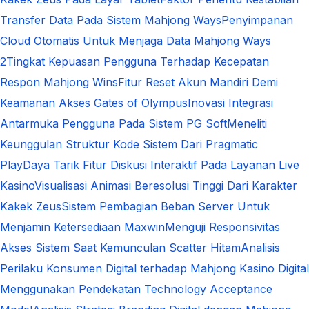
Transfer Data Pada Sistem Mahjong Ways
Penyimpanan
Cloud Otomatis Untuk Menjaga Data Mahjong Ways
2
Tingkat Kepuasan Pengguna Terhadap Kecepatan
Respon Mahjong Wins
Fitur Reset Akun Mandiri Demi
Keamanan Akses Gates of Olympus
Inovasi Integrasi
Antarmuka Pengguna Pada Sistem PG Soft
Meneliti
Keunggulan Struktur Kode Sistem Dari Pragmatic
Play
Daya Tarik Fitur Diskusi Interaktif Pada Layanan Live
Kasino
Visualisasi Animasi Beresolusi Tinggi Dari Karakter
Kakek Zeus
Sistem Pembagian Beban Server Untuk
Menjamin Ketersediaan Maxwin
Menguji Responsivitas
Akses Sistem Saat Kemunculan Scatter Hitam
Analisis
Perilaku Konsumen Digital terhadap Mahjong Kasino Digital
Menggunakan Pendekatan Technology Acceptance