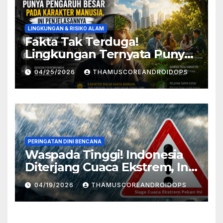
LINGKUNGAN & RISIKO ALAM
Fakta Tak Terduga!
Lingkungan Ternyata Punya
Pengaruh Besar Pada
04/25/2026
THAMUSCOREANDROIDOPS
Karakter Manusia, Ini
Penjelasannya
PERINGATAN DINI BENCANA
Waspada Tinggi! Indonesia
Diterjang Cuaca Ekstrem, Ini
Daftar Daerah Rawan
04/19/2026
THAMUSCOREANDROIDOPS