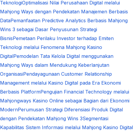
Teknologi
Optimalisasi Nilai Perusahaan Digital melalui
Mahjong Ways dengan Pendekatan Manajemen Berbasis
Data
Pemanfaatan Predictive Analytics Berbasis Mahjong
Wins 3 sebagai Dasar Penyusunan Strategi
Bisnis
Pemetaan Perilaku Investor terhadap Emiten
Teknologi melalui Fenomena Mahjong Kasino
Digital
Pemodelan Tata Kelola Digital menggunakan
Mahjong Ways dalam Mendukung Keberlanjutan
Organisasi
Pendayagunaan Customer Relationship
Management melalui Kasino Digital pada Era Ekonomi
Berbasis Platform
Pengujian Financial Technology melalui
Mahjongways Kasino Online sebagai Bagian dari Ekonomi
Modern
Perumusan Strategi Diferensiasi Produk Digital
dengan Pendekatan Mahjong Wins 3
Segmentasi
Kapabilitas Sistem Informasi melalui Mahjong Kasino Digital