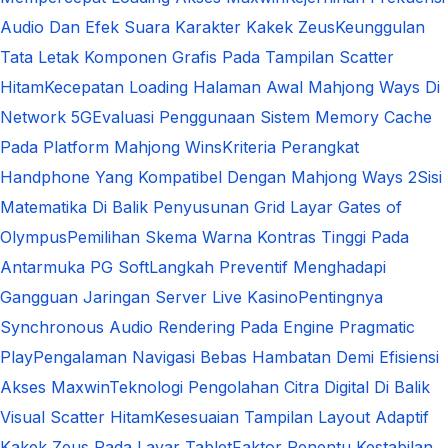
Audio Dan Efek Suara Karakter Kakek Zeus
Keunggulan
Tata Letak Komponen Grafis Pada Tampilan Scatter
Hitam
Kecepatan Loading Halaman Awal Mahjong Ways Di
Network 5G
Evaluasi Penggunaan Sistem Memory Cache
Pada Platform Mahjong Wins
Kriteria Perangkat
Handphone Yang Kompatibel Dengan Mahjong Ways 2
Sisi
Matematika Di Balik Penyusunan Grid Layar Gates of
Olympus
Pemilihan Skema Warna Kontras Tinggi Pada
Antarmuka PG Soft
Langkah Preventif Menghadapi
Gangguan Jaringan Server Live Kasino
Pentingnya
Synchronous Audio Rendering Pada Engine Pragmatic
Play
Pengalaman Navigasi Bebas Hambatan Demi Efisiensi
Akses Maxwin
Teknologi Pengolahan Citra Digital Di Balik
Visual Scatter Hitam
Kesesuaian Tampilan Layout Adaptif
Kakek Zeus Pada Layar Tablet
Faktor Penentu Kestabilan