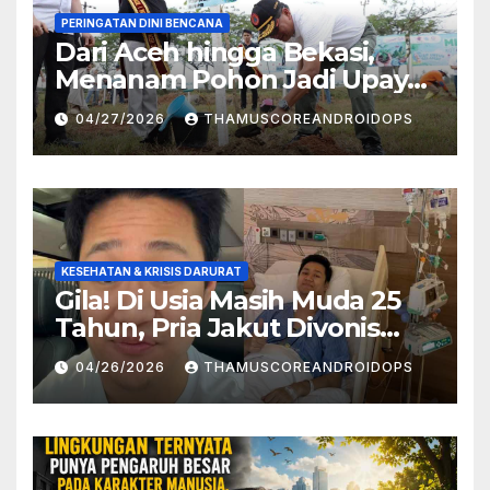
PERINGATAN DINI BENCANA
Dari Aceh hingga Bekasi,
Menanam Pohon Jadi Upaya
Redam Bencana Alam
04/27/2026
THAMUSCOREANDROIDOPS
KESEHATAN & KRISIS DARURAT
Gila! Di Usia Masih Muda 25
Tahun, Pria Jakut Divonis
Kanker Limfoma, Ini Dugaan
04/26/2026
THAMUSCOREANDROIDOPS
Penyebabnya