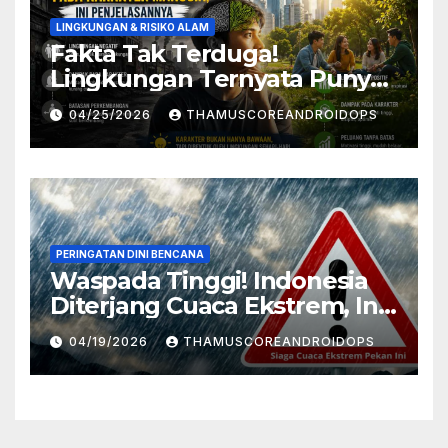
LINGKUNGAN & RISIKO ALAM
Fakta Tak Terduga!
Lingkungan Ternyata Punya
Pengaruh Besar Pada
04/25/2026
THAMUSCOREANDROIDOPS
Karakter Manusia, Ini
Penjelasannya
PERINGATAN DINI BENCANA
Waspada Tinggi! Indonesia
Diterjang Cuaca Ekstrem, Ini
Daftar Daerah Rawan
04/19/2026
THAMUSCOREANDROIDOPS