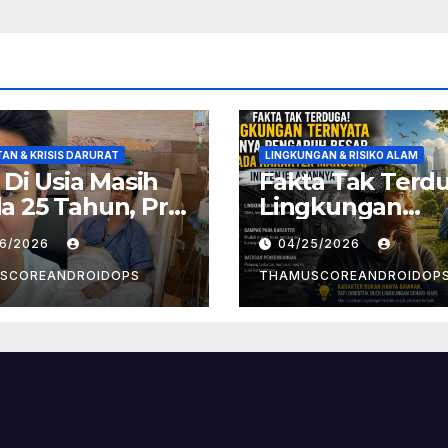
AN & KRISIS DARURAT
LINGKUNGAN & RISIKO ALAM
! Di Usia Masih
Fakta Tak Terd
 25 Tahun, Pria
Lingkungan
t Divonis
Ternyata Punya
26/2026
04/25/2026
er Limfoma, Ini
Pengaruh Besa
aan
Pada Karakter
SCOREANDROIDOPS
THAMUSCOREANDROIDOP
yebabnya
Manusia, Ini
Penjelasannya