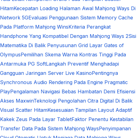
Hitam
Kecepatan Loading Halaman Awal Mahjong Ways Di
Network 5G
Evaluasi Penggunaan Sistem Memory Cache
Pada Platform Mahjong Wins
Kriteria Perangkat
Handphone Yang Kompatibel Dengan Mahjong Ways 2
Sisi
Matematika Di Balik Penyusunan Grid Layar Gates of
Olympus
Pemilihan Skema Warna Kontras Tinggi Pada
Antarmuka PG Soft
Langkah Preventif Menghadapi
Gangguan Jaringan Server Live Kasino
Pentingnya
Synchronous Audio Rendering Pada Engine Pragmatic
Play
Pengalaman Navigasi Bebas Hambatan Demi Efisiensi
Akses Maxwin
Teknologi Pengolahan Citra Digital Di Balik
Visual Scatter Hitam
Kesesuaian Tampilan Layout Adaptif
Kakek Zeus Pada Layar Tablet
Faktor Penentu Kestabilan
Transfer Data Pada Sistem Mahjong Ways
Penyimpanan
Cloud Otomatis Untuk Menjaga Data Mahjong Ways