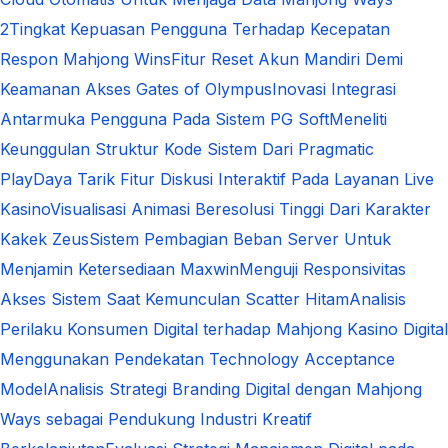
2
Tingkat Kepuasan Pengguna Terhadap Kecepatan
Respon Mahjong Wins
Fitur Reset Akun Mandiri Demi
Keamanan Akses Gates of Olympus
Inovasi Integrasi
Antarmuka Pengguna Pada Sistem PG Soft
Meneliti
Keunggulan Struktur Kode Sistem Dari Pragmatic
Play
Daya Tarik Fitur Diskusi Interaktif Pada Layanan Live
Kasino
Visualisasi Animasi Beresolusi Tinggi Dari Karakter
Kakek Zeus
Sistem Pembagian Beban Server Untuk
Menjamin Ketersediaan Maxwin
Menguji Responsivitas
Akses Sistem Saat Kemunculan Scatter Hitam
Analisis
Perilaku Konsumen Digital terhadap Mahjong Kasino Digital
Menggunakan Pendekatan Technology Acceptance
Model
Analisis Strategi Branding Digital dengan Mahjong
Ways sebagai Pendukung Industri Kreatif