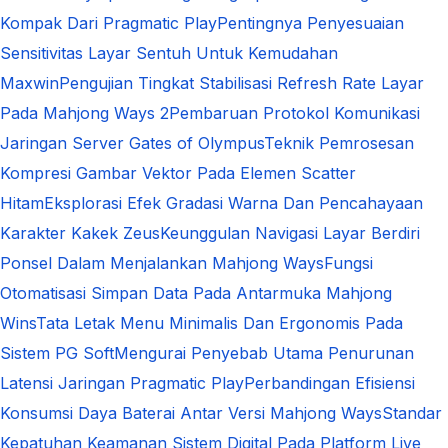
Kompak Dari Pragmatic Play
Pentingnya Penyesuaian
Sensitivitas Layar Sentuh Untuk Kemudahan
Maxwin
Pengujian Tingkat Stabilisasi Refresh Rate Layar
Pada Mahjong Ways 2
Pembaruan Protokol Komunikasi
Jaringan Server Gates of Olympus
Teknik Pemrosesan
Kompresi Gambar Vektor Pada Elemen Scatter
Hitam
Eksplorasi Efek Gradasi Warna Dan Pencahayaan
Karakter Kakek Zeus
Keunggulan Navigasi Layar Berdiri
Ponsel Dalam Menjalankan Mahjong Ways
Fungsi
Otomatisasi Simpan Data Pada Antarmuka Mahjong
Wins
Tata Letak Menu Minimalis Dan Ergonomis Pada
Sistem PG Soft
Mengurai Penyebab Utama Penurunan
Latensi Jaringan Pragmatic Play
Perbandingan Efisiensi
Konsumsi Daya Baterai Antar Versi Mahjong Ways
Standar
Kepatuhan Keamanan Sistem Digital Pada Platform Live