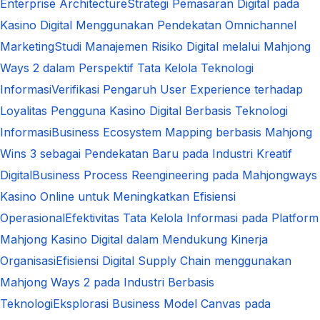
Enterprise Architecture
Strategi Pemasaran Digital pada
Kasino Digital Menggunakan Pendekatan Omnichannel
Marketing
Studi Manajemen Risiko Digital melalui Mahjong
Ways 2 dalam Perspektif Tata Kelola Teknologi
Informasi
Verifikasi Pengaruh User Experience terhadap
Loyalitas Pengguna Kasino Digital Berbasis Teknologi
Informasi
Business Ecosystem Mapping berbasis Mahjong
Wins 3 sebagai Pendekatan Baru pada Industri Kreatif
Digital
Business Process Reengineering pada Mahjongways
Kasino Online untuk Meningkatkan Efisiensi
Operasional
Efektivitas Tata Kelola Informasi pada Platform
Mahjong Kasino Digital dalam Mendukung Kinerja
Organisasi
Efisiensi Digital Supply Chain menggunakan
Mahjong Ways 2 pada Industri Berbasis
Teknologi
Eksplorasi Business Model Canvas pada