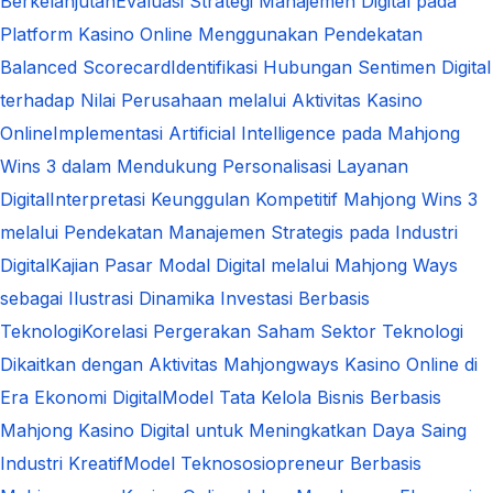
Berkelanjutan
Evaluasi Strategi Manajemen Digital pada
Platform Kasino Online Menggunakan Pendekatan
Balanced Scorecard
Identifikasi Hubungan Sentimen Digital
terhadap Nilai Perusahaan melalui Aktivitas Kasino
Online
Implementasi Artificial Intelligence pada Mahjong
Wins 3 dalam Mendukung Personalisasi Layanan
Digital
Interpretasi Keunggulan Kompetitif Mahjong Wins 3
melalui Pendekatan Manajemen Strategis pada Industri
Digital
Kajian Pasar Modal Digital melalui Mahjong Ways
sebagai Ilustrasi Dinamika Investasi Berbasis
Teknologi
Korelasi Pergerakan Saham Sektor Teknologi
Dikaitkan dengan Aktivitas Mahjongways Kasino Online di
Era Ekonomi Digital
Model Tata Kelola Bisnis Berbasis
Mahjong Kasino Digital untuk Meningkatkan Daya Saing
Industri Kreatif
Model Teknososiopreneur Berbasis