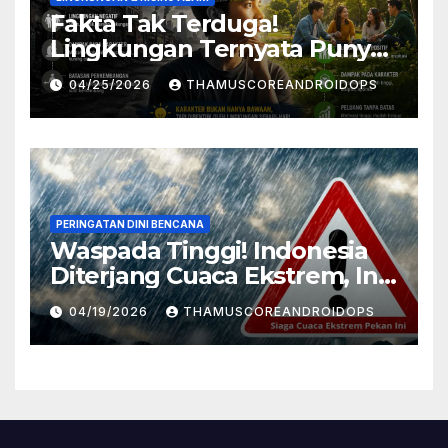
Fakta Tak Terduga!
Lingkungan Ternyata Punya
Pengaruh Besar Pada
04/25/2026
THAMUSCOREANDROIDOPS
Karakter Manusia, Ini
Penjelasannya
PERINGATAN DINI BENCANA
Waspada Tinggi! Indonesia
Diterjang Cuaca Ekstrem, Ini
Daftar Daerah Rawan
04/19/2026
THAMUSCOREANDROIDOPS