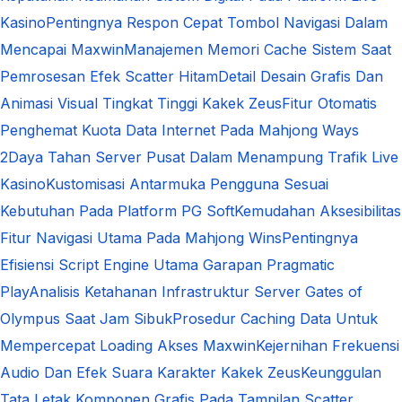
Kasino
Pentingnya Respon Cepat Tombol Navigasi Dalam
Mencapai Maxwin
Manajemen Memori Cache Sistem Saat
Pemrosesan Efek Scatter Hitam
Detail Desain Grafis Dan
Animasi Visual Tingkat Tinggi Kakek Zeus
Fitur Otomatis
Penghemat Kuota Data Internet Pada Mahjong Ways
2
Daya Tahan Server Pusat Dalam Menampung Trafik Live
Kasino
Kustomisasi Antarmuka Pengguna Sesuai
Kebutuhan Pada Platform PG Soft
Kemudahan Aksesibilitas
Fitur Navigasi Utama Pada Mahjong Wins
Pentingnya
Efisiensi Script Engine Utama Garapan Pragmatic
Play
Analisis Ketahanan Infrastruktur Server Gates of
Olympus Saat Jam Sibuk
Prosedur Caching Data Untuk
Mempercepat Loading Akses Maxwin
Kejernihan Frekuensi
Audio Dan Efek Suara Karakter Kakek Zeus
Keunggulan
Tata Letak Komponen Grafis Pada Tampilan Scatter