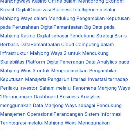
Mahjongways Kasino Online dalam Mendorong Ekonomi
Kreatif Digital
Observasi Business Intelligence melalui
Mahjong Ways dalam Mendukung Pengambilan Keputusan
pada Perusahaan Digital
Pemanfaatan Big Data pada
Mahjong Kasino Digital sebagai Pendukung Strategi Bisnis
Berbasis Data
Pemanfaatan Cloud Computing dalam
Infrastruktur Mahjong Ways 2 untuk Mendukung
Skalabilitas Platform Digital
Penerapan Data Analytics pada
Mahjong Wins 3 untuk Mengoptimalkan Pengambilan
Keputusan Manajerial
Pengaruh Literasi Investasi terhadap
Perilaku Investor Saham melalui Fenomena Mahjong Ways
2
Perancangan Dashboard Business Analytics
menggunakan Data Mahjong Ways sebagai Pendukung
Manajemen Operasional
Perancangan Sistem Informasi
Terintegrasi melalui Mahjong Ways Menggunakan