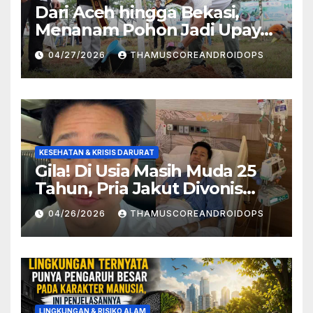
Dari Aceh hingga Bekasi,
Menanam Pohon Jadi Upaya
Redam Bencana Alam
04/27/2026
THAMUSCOREANDROIDOPS
KESEHATAN & KRISIS DARURAT
Gila! Di Usia Masih Muda 25
Tahun, Pria Jakut Divonis
Kanker Limfoma, Ini Dugaan
04/26/2026
THAMUSCOREANDROIDOPS
Penyebabnya
LINGKUNGAN & RISIKO ALAM