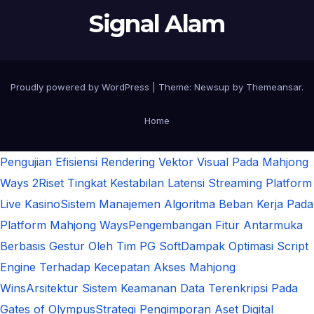
Signal Alam
Proudly powered by WordPress
|
Theme:
Newsup
by
Themeansar
.
Home
Pengujian Efisiensi Rendering Vektor Visual Pada Mahjong
Ways 2
Riset Tingkat Kestabilan Latensi Streaming Platform
Live Kasino
Sistem Manajemen Algoritma Beban Kerja Pada
Platform Mahjong Ways
Pengembangan Fitur Antarmuka
Berbasis Gestur Oleh Tim PG Soft
Dampak Optimasi Script
Engine Terhadap Kecepatan Akses Mahjong
Wins
Arsitektur Sistem Keamanan Data Terenkripsi Pada
Gates of Olympus
Strategi Pengimporan Aset Digital