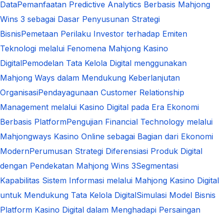
Data
Pemanfaatan Predictive Analytics Berbasis Mahjong
Wins 3 sebagai Dasar Penyusunan Strategi
Bisnis
Pemetaan Perilaku Investor terhadap Emiten
Teknologi melalui Fenomena Mahjong Kasino
Digital
Pemodelan Tata Kelola Digital menggunakan
Mahjong Ways dalam Mendukung Keberlanjutan
Organisasi
Pendayagunaan Customer Relationship
Management melalui Kasino Digital pada Era Ekonomi
Berbasis Platform
Pengujian Financial Technology melalui
Mahjongways Kasino Online sebagai Bagian dari Ekonomi
Modern
Perumusan Strategi Diferensiasi Produk Digital
dengan Pendekatan Mahjong Wins 3
Segmentasi
Kapabilitas Sistem Informasi melalui Mahjong Kasino Digital
untuk Mendukung Tata Kelola Digital
Simulasi Model Bisnis
Platform Kasino Digital dalam Menghadapi Persaingan