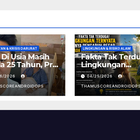
AN & KRISIS DARURAT
LINGKUNGAN & RISIKO ALAM
! Di Usia Masih
Fakta Tak Terd
 25 Tahun, Pria
Lingkungan
t Divonis
Ternyata Punya
26/2026
04/25/2026
er Limfoma, Ini
Pengaruh Besa
aan
Pada Karakter
SCOREANDROIDOPS
THAMUSCOREANDROIDOP
yebabnya
Manusia, Ini
Penjelasannya