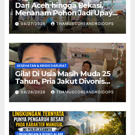
Dari Aceh hingga Bekasi,
Menanam Pohon Jadi Upaya
Redam Bencana Alam
04/27/2026
THAMUSCOREANDROIDOPS
KESEHATAN & KRISIS DARURAT
Gila! Di Usia Masih Muda 25
Tahun, Pria Jakut Divonis
Kanker Limfoma, Ini Dugaan
04/26/2026
THAMUSCOREANDROIDOPS
Penyebabnya
LINGKUNGAN & RISIKO ALAM