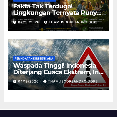
Fakta Tak Terduga!
Lingkungan Ternyata Punya
Pengaruh Besar Pada
04/25/2026
THAMUSCOREANDROIDOPS
Karakter Manusia, Ini
Penjelasannya
PERINGATAN DINI BENCANA
Waspada Tinggi! Indonesia
Diterjang Cuaca Ekstrem, Ini
Daftar Daerah Rawan
04/19/2026
THAMUSCOREANDROIDOPS