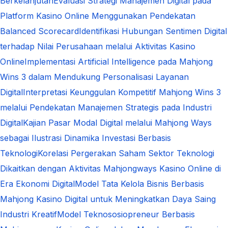
Berkelanjutan
Evaluasi Strategi Manajemen Digital pada
Platform Kasino Online Menggunakan Pendekatan
Balanced Scorecard
Identifikasi Hubungan Sentimen Digital
terhadap Nilai Perusahaan melalui Aktivitas Kasino
Online
Implementasi Artificial Intelligence pada Mahjong
Wins 3 dalam Mendukung Personalisasi Layanan
Digital
Interpretasi Keunggulan Kompetitif Mahjong Wins 3
melalui Pendekatan Manajemen Strategis pada Industri
Digital
Kajian Pasar Modal Digital melalui Mahjong Ways
sebagai Ilustrasi Dinamika Investasi Berbasis
Teknologi
Korelasi Pergerakan Saham Sektor Teknologi
Dikaitkan dengan Aktivitas Mahjongways Kasino Online di
Era Ekonomi Digital
Model Tata Kelola Bisnis Berbasis
Mahjong Kasino Digital untuk Meningkatkan Daya Saing
Industri Kreatif
Model Teknososiopreneur Berbasis