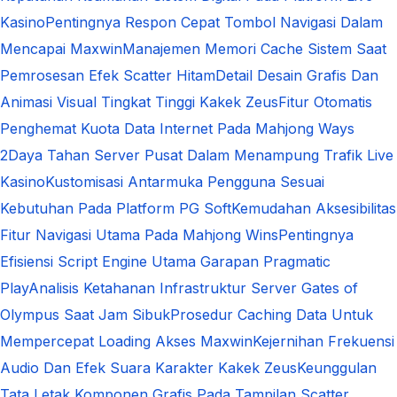
Kasino
Pentingnya Respon Cepat Tombol Navigasi Dalam
Mencapai Maxwin
Manajemen Memori Cache Sistem Saat
Pemrosesan Efek Scatter Hitam
Detail Desain Grafis Dan
Animasi Visual Tingkat Tinggi Kakek Zeus
Fitur Otomatis
Penghemat Kuota Data Internet Pada Mahjong Ways
2
Daya Tahan Server Pusat Dalam Menampung Trafik Live
Kasino
Kustomisasi Antarmuka Pengguna Sesuai
Kebutuhan Pada Platform PG Soft
Kemudahan Aksesibilitas
Fitur Navigasi Utama Pada Mahjong Wins
Pentingnya
Efisiensi Script Engine Utama Garapan Pragmatic
Play
Analisis Ketahanan Infrastruktur Server Gates of
Olympus Saat Jam Sibuk
Prosedur Caching Data Untuk
Mempercepat Loading Akses Maxwin
Kejernihan Frekuensi
Audio Dan Efek Suara Karakter Kakek Zeus
Keunggulan
Tata Letak Komponen Grafis Pada Tampilan Scatter