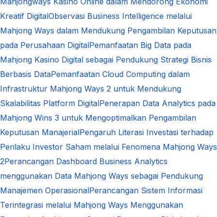
Mahjongways Kasino Online dalam Mendorong Ekonomi
Kreatif Digital
Observasi Business Intelligence melalui
Mahjong Ways dalam Mendukung Pengambilan Keputusan
pada Perusahaan Digital
Pemanfaatan Big Data pada
Mahjong Kasino Digital sebagai Pendukung Strategi Bisnis
Berbasis Data
Pemanfaatan Cloud Computing dalam
Infrastruktur Mahjong Ways 2 untuk Mendukung
Skalabilitas Platform Digital
Penerapan Data Analytics pada
Mahjong Wins 3 untuk Mengoptimalkan Pengambilan
Keputusan Manajerial
Pengaruh Literasi Investasi terhadap
Perilaku Investor Saham melalui Fenomena Mahjong Ways
2
Perancangan Dashboard Business Analytics
menggunakan Data Mahjong Ways sebagai Pendukung
Manajemen Operasional
Perancangan Sistem Informasi
Terintegrasi melalui Mahjong Ways Menggunakan