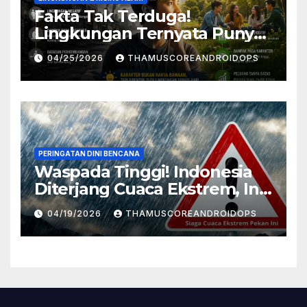
Fakta Tak Terduga!
Lingkungan Ternyata Punya
Pengaruh Besar Pada
04/25/2026
THAMUSCOREANDROIDOPS
Karakter Manusia, Ini
Penjelasannya
PERINGATAN DINI BENCANA
Waspada Tinggi! Indonesia
Diterjang Cuaca Ekstrem, Ini
Daftar Daerah Rawan
04/19/2026
THAMUSCOREANDROIDOPS