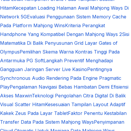
Hitam
Kecepatan Loading Halaman Awal Mahjong Ways Di
Network 5G
Evaluasi Penggunaan Sistem Memory Cache
Pada Platform Mahjong Wins
Kriteria Perangkat
Handphone Yang Kompatibel Dengan Mahjong Ways 2
Sisi
Matematika Di Balik Penyusunan Grid Layar Gates of
Olympus
Pemilihan Skema Warna Kontras Tinggi Pada
Antarmuka PG Soft
Langkah Preventif Menghadapi
Gangguan Jaringan Server Live Kasino
Pentingnya
Synchronous Audio Rendering Pada Engine Pragmatic
Play
Pengalaman Navigasi Bebas Hambatan Demi Efisiensi
Akses Maxwin
Teknologi Pengolahan Citra Digital Di Balik
Visual Scatter Hitam
Kesesuaian Tampilan Layout Adaptif
Kakek Zeus Pada Layar Tablet
Faktor Penentu Kestabilan
Transfer Data Pada Sistem Mahjong Ways
Penyimpanan
Cloud Otomatis Untuk Menjaga Data Mahjong Ways