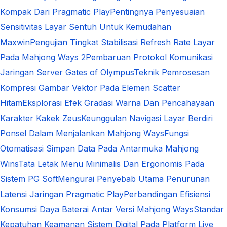
Kompak Dari Pragmatic Play
Pentingnya Penyesuaian
Sensitivitas Layar Sentuh Untuk Kemudahan
Maxwin
Pengujian Tingkat Stabilisasi Refresh Rate Layar
Pada Mahjong Ways 2
Pembaruan Protokol Komunikasi
Jaringan Server Gates of Olympus
Teknik Pemrosesan
Kompresi Gambar Vektor Pada Elemen Scatter
Hitam
Eksplorasi Efek Gradasi Warna Dan Pencahayaan
Karakter Kakek Zeus
Keunggulan Navigasi Layar Berdiri
Ponsel Dalam Menjalankan Mahjong Ways
Fungsi
Otomatisasi Simpan Data Pada Antarmuka Mahjong
Wins
Tata Letak Menu Minimalis Dan Ergonomis Pada
Sistem PG Soft
Mengurai Penyebab Utama Penurunan
Latensi Jaringan Pragmatic Play
Perbandingan Efisiensi
Konsumsi Daya Baterai Antar Versi Mahjong Ways
Standar
Kepatuhan Keamanan Sistem Digital Pada Platform Live