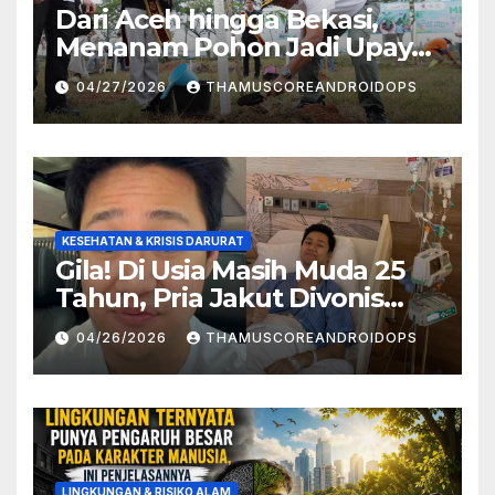
Dari Aceh hingga Bekasi,
Menanam Pohon Jadi Upaya
Redam Bencana Alam
04/27/2026
THAMUSCOREANDROIDOPS
KESEHATAN & KRISIS DARURAT
Gila! Di Usia Masih Muda 25
Tahun, Pria Jakut Divonis
Kanker Limfoma, Ini Dugaan
04/26/2026
THAMUSCOREANDROIDOPS
Penyebabnya
LINGKUNGAN & RISIKO ALAM