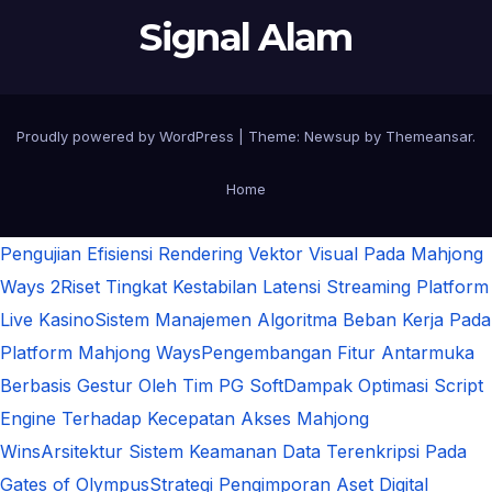
Signal Alam
Proudly powered by WordPress
|
Theme:
Newsup
by
Themeansar
.
Home
Pengujian Efisiensi Rendering Vektor Visual Pada Mahjong
Ways 2
Riset Tingkat Kestabilan Latensi Streaming Platform
Live Kasino
Sistem Manajemen Algoritma Beban Kerja Pada
Platform Mahjong Ways
Pengembangan Fitur Antarmuka
Berbasis Gestur Oleh Tim PG Soft
Dampak Optimasi Script
Engine Terhadap Kecepatan Akses Mahjong
Wins
Arsitektur Sistem Keamanan Data Terenkripsi Pada
Gates of Olympus
Strategi Pengimporan Aset Digital