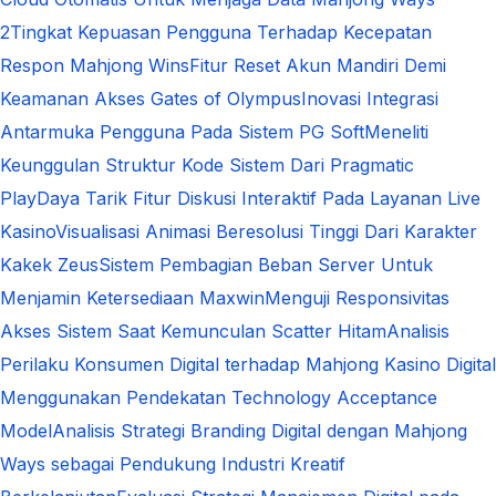
2
Tingkat Kepuasan Pengguna Terhadap Kecepatan
Respon Mahjong Wins
Fitur Reset Akun Mandiri Demi
Keamanan Akses Gates of Olympus
Inovasi Integrasi
Antarmuka Pengguna Pada Sistem PG Soft
Meneliti
Keunggulan Struktur Kode Sistem Dari Pragmatic
Play
Daya Tarik Fitur Diskusi Interaktif Pada Layanan Live
Kasino
Visualisasi Animasi Beresolusi Tinggi Dari Karakter
Kakek Zeus
Sistem Pembagian Beban Server Untuk
Menjamin Ketersediaan Maxwin
Menguji Responsivitas
Akses Sistem Saat Kemunculan Scatter Hitam
Analisis
Perilaku Konsumen Digital terhadap Mahjong Kasino Digital
Menggunakan Pendekatan Technology Acceptance
Model
Analisis Strategi Branding Digital dengan Mahjong
Ways sebagai Pendukung Industri Kreatif