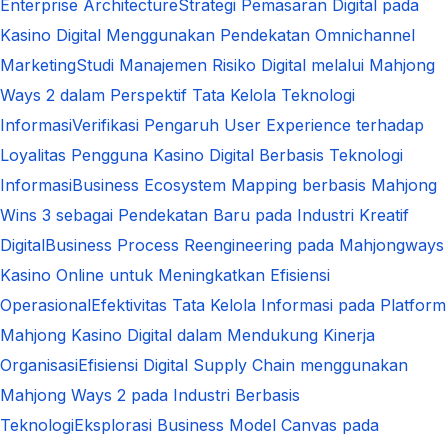
Enterprise Architecture
Strategi Pemasaran Digital pada
Kasino Digital Menggunakan Pendekatan Omnichannel
Marketing
Studi Manajemen Risiko Digital melalui Mahjong
Ways 2 dalam Perspektif Tata Kelola Teknologi
Informasi
Verifikasi Pengaruh User Experience terhadap
Loyalitas Pengguna Kasino Digital Berbasis Teknologi
Informasi
Business Ecosystem Mapping berbasis Mahjong
Wins 3 sebagai Pendekatan Baru pada Industri Kreatif
Digital
Business Process Reengineering pada Mahjongways
Kasino Online untuk Meningkatkan Efisiensi
Operasional
Efektivitas Tata Kelola Informasi pada Platform
Mahjong Kasino Digital dalam Mendukung Kinerja
Organisasi
Efisiensi Digital Supply Chain menggunakan
Mahjong Ways 2 pada Industri Berbasis
Teknologi
Eksplorasi Business Model Canvas pada