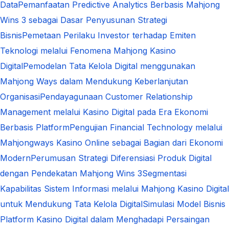
Data
Pemanfaatan Predictive Analytics Berbasis Mahjong
Wins 3 sebagai Dasar Penyusunan Strategi
Bisnis
Pemetaan Perilaku Investor terhadap Emiten
Teknologi melalui Fenomena Mahjong Kasino
Digital
Pemodelan Tata Kelola Digital menggunakan
Mahjong Ways dalam Mendukung Keberlanjutan
Organisasi
Pendayagunaan Customer Relationship
Management melalui Kasino Digital pada Era Ekonomi
Berbasis Platform
Pengujian Financial Technology melalui
Mahjongways Kasino Online sebagai Bagian dari Ekonomi
Modern
Perumusan Strategi Diferensiasi Produk Digital
dengan Pendekatan Mahjong Wins 3
Segmentasi
Kapabilitas Sistem Informasi melalui Mahjong Kasino Digital
untuk Mendukung Tata Kelola Digital
Simulasi Model Bisnis
Platform Kasino Digital dalam Menghadapi Persaingan