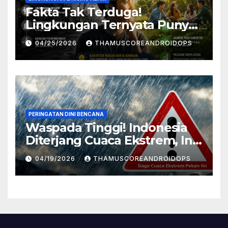
Fakta Tak Terduga!
Lingkungan Ternyata Punya
Pengaruh Besar Pada
04/25/2026
THAMUSCOREANDROIDOPS
Karakter Manusia, Ini
Penjelasannya
PERINGATAN DINI BENCANA
Waspada Tinggi! Indonesia
Diterjang Cuaca Ekstrem, Ini
Daftar Daerah Rawan
04/19/2026
THAMUSCOREANDROIDOPS