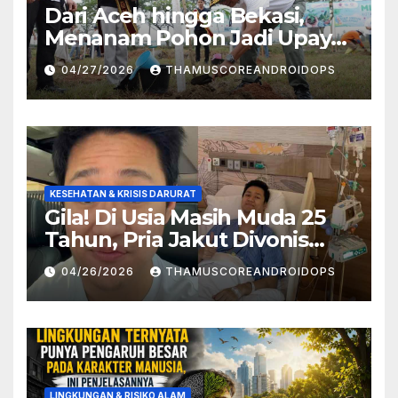
Dari Aceh hingga Bekasi,
Menanam Pohon Jadi Upaya
Redam Bencana Alam
04/27/2026
THAMUSCOREANDROIDOPS
KESEHATAN & KRISIS DARURAT
Gila! Di Usia Masih Muda 25
Tahun, Pria Jakut Divonis
Kanker Limfoma, Ini Dugaan
04/26/2026
THAMUSCOREANDROIDOPS
Penyebabnya
LINGKUNGAN & RISIKO ALAM