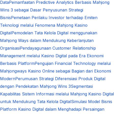
Data
Pemanfaatan Predictive Analytics Berbasis Mahjong
Wins 3 sebagai Dasar Penyusunan Strategi
Bisnis
Pemetaan Perilaku Investor terhadap Emiten
Teknologi melalui Fenomena Mahjong Kasino
Digital
Pemodelan Tata Kelola Digital menggunakan
Mahjong Ways dalam Mendukung Keberlanjutan
Organisasi
Pendayagunaan Customer Relationship
Management melalui Kasino Digital pada Era Ekonomi
Berbasis Platform
Pengujian Financial Technology melalui
Mahjongways Kasino Online sebagai Bagian dari Ekonomi
Modern
Perumusan Strategi Diferensiasi Produk Digital
dengan Pendekatan Mahjong Wins 3
Segmentasi
Kapabilitas Sistem Informasi melalui Mahjong Kasino Digital
untuk Mendukung Tata Kelola Digital
Simulasi Model Bisnis
Platform Kasino Digital dalam Menghadapi Persaingan