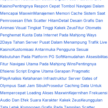
Kasino
Pentingnya Respon Cepat Tombol Navigasi Dalam
Mencapai Maxwin
Manajemen Memori Cache Sistem Saat
Pemrosesan Efek Scatter Hitam
Detail Desain Grafis Dan
Animasi Visual Tingkat Tinggi Kakek Zeus
Fitur Otomatis
Penghemat Kuota Data Internet Pada Mahjong Ways
2
Daya Tahan Server Pusat Dalam Menampung Trafik Live
Kasino
Kustomisasi Antarmuka Pengguna Sesuai
Kebutuhan Pada Platform PG Soft
Kemudahan Aksesibilitas
Fitur Navigasi Utama Pada Mahjong Wins
Pentingnya
Efisiensi Script Engine Utama Garapan Pragmatic
Play
Analisis Ketahanan Infrastruktur Server Gates of
Olympus Saat Jam Sibuk
Prosedur Caching Data Untuk
Mempercepat Loading Akses Maxwin
Kejernihan Frekuensi
Audio Dan Efek Suara Karakter Kakek Zeus
Keunggulan
Tata Letak Komponen Grafis Pada Tampilan Scatter