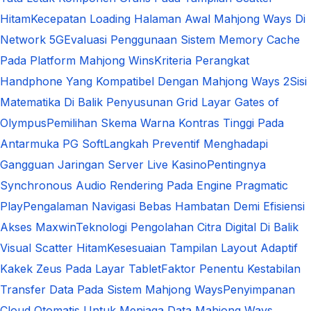
Hitam
Kecepatan Loading Halaman Awal Mahjong Ways Di
Network 5G
Evaluasi Penggunaan Sistem Memory Cache
Pada Platform Mahjong Wins
Kriteria Perangkat
Handphone Yang Kompatibel Dengan Mahjong Ways 2
Sisi
Matematika Di Balik Penyusunan Grid Layar Gates of
Olympus
Pemilihan Skema Warna Kontras Tinggi Pada
Antarmuka PG Soft
Langkah Preventif Menghadapi
Gangguan Jaringan Server Live Kasino
Pentingnya
Synchronous Audio Rendering Pada Engine Pragmatic
Play
Pengalaman Navigasi Bebas Hambatan Demi Efisiensi
Akses Maxwin
Teknologi Pengolahan Citra Digital Di Balik
Visual Scatter Hitam
Kesesuaian Tampilan Layout Adaptif
Kakek Zeus Pada Layar Tablet
Faktor Penentu Kestabilan
Transfer Data Pada Sistem Mahjong Ways
Penyimpanan
Cloud Otomatis Untuk Menjaga Data Mahjong Ways