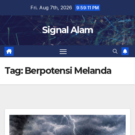
Skip
Fri. Aug 7th, 2026
9:59:12 PM
to
content
Signal Alam
Tag:
Berpotensi Melanda