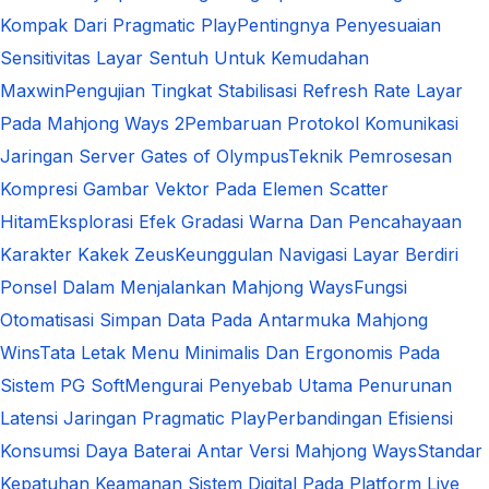
Kompak Dari Pragmatic Play
Pentingnya Penyesuaian
Sensitivitas Layar Sentuh Untuk Kemudahan
Maxwin
Pengujian Tingkat Stabilisasi Refresh Rate Layar
Pada Mahjong Ways 2
Pembaruan Protokol Komunikasi
Jaringan Server Gates of Olympus
Teknik Pemrosesan
Kompresi Gambar Vektor Pada Elemen Scatter
Hitam
Eksplorasi Efek Gradasi Warna Dan Pencahayaan
Karakter Kakek Zeus
Keunggulan Navigasi Layar Berdiri
Ponsel Dalam Menjalankan Mahjong Ways
Fungsi
Otomatisasi Simpan Data Pada Antarmuka Mahjong
Wins
Tata Letak Menu Minimalis Dan Ergonomis Pada
Sistem PG Soft
Mengurai Penyebab Utama Penurunan
Latensi Jaringan Pragmatic Play
Perbandingan Efisiensi
Konsumsi Daya Baterai Antar Versi Mahjong Ways
Standar
Kepatuhan Keamanan Sistem Digital Pada Platform Live