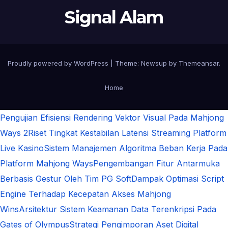
Signal Alam
Proudly powered by WordPress
|
Theme:
Newsup
by
Themeansar
.
Home
Pengujian Efisiensi Rendering Vektor Visual Pada Mahjong
Ways 2
Riset Tingkat Kestabilan Latensi Streaming Platform
Live Kasino
Sistem Manajemen Algoritma Beban Kerja Pada
Platform Mahjong Ways
Pengembangan Fitur Antarmuka
Berbasis Gestur Oleh Tim PG Soft
Dampak Optimasi Script
Engine Terhadap Kecepatan Akses Mahjong
Wins
Arsitektur Sistem Keamanan Data Terenkripsi Pada
Gates of Olympus
Strategi Pengimporan Aset Digital