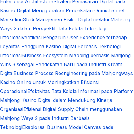
Enterprise Architecture
Strategi Pemasaran Digital pada
Kasino Digital Menggunakan Pendekatan Omnichannel
Marketing
Studi Manajemen Risiko Digital melalui Mahjong
Ways 2 dalam Perspektif Tata Kelola Teknologi
Informasi
Verifikasi Pengaruh User Experience terhadap
Loyalitas Pengguna Kasino Digital Berbasis Teknologi
Informasi
Business Ecosystem Mapping berbasis Mahjong
Wins 3 sebagai Pendekatan Baru pada Industri Kreatif
Digital
Business Process Reengineering pada Mahjongways
Kasino Online untuk Meningkatkan Efisiensi
Operasional
Efektivitas Tata Kelola Informasi pada Platform
Mahjong Kasino Digital dalam Mendukung Kinerja
Organisasi
Efisiensi Digital Supply Chain menggunakan
Mahjong Ways 2 pada Industri Berbasis
Teknologi
Eksplorasi Business Model Canvas pada