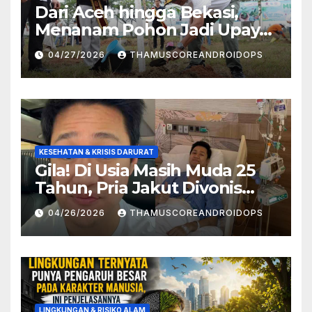
Dari Aceh hingga Bekasi,
Menanam Pohon Jadi Upaya
Redam Bencana Alam
04/27/2026
THAMUSCOREANDROIDOPS
KESEHATAN & KRISIS DARURAT
Gila! Di Usia Masih Muda 25
Tahun, Pria Jakut Divonis
Kanker Limfoma, Ini Dugaan
04/26/2026
THAMUSCOREANDROIDOPS
Penyebabnya
LINGKUNGAN & RISIKO ALAM