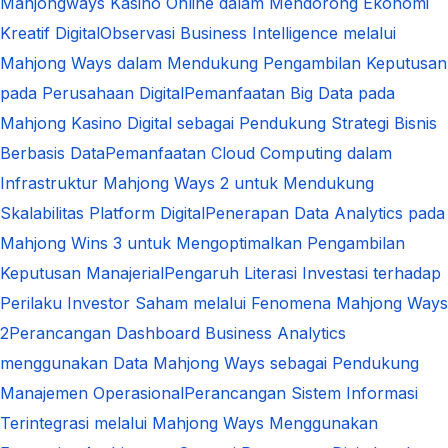
Mahjongways Kasino Online dalam Mendorong Ekonomi
Kreatif Digital
Observasi Business Intelligence melalui
Mahjong Ways dalam Mendukung Pengambilan Keputusan
pada Perusahaan Digital
Pemanfaatan Big Data pada
Mahjong Kasino Digital sebagai Pendukung Strategi Bisnis
Berbasis Data
Pemanfaatan Cloud Computing dalam
Infrastruktur Mahjong Ways 2 untuk Mendukung
Skalabilitas Platform Digital
Penerapan Data Analytics pada
Mahjong Wins 3 untuk Mengoptimalkan Pengambilan
Keputusan Manajerial
Pengaruh Literasi Investasi terhadap
Perilaku Investor Saham melalui Fenomena Mahjong Ways
2
Perancangan Dashboard Business Analytics
menggunakan Data Mahjong Ways sebagai Pendukung
Manajemen Operasional
Perancangan Sistem Informasi
Terintegrasi melalui Mahjong Ways Menggunakan