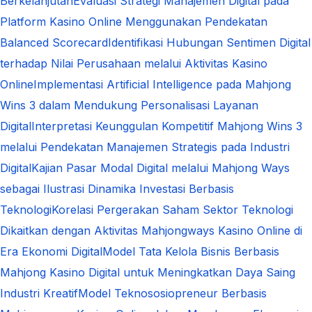
Berkelanjutan
Evaluasi Strategi Manajemen Digital pada
Platform Kasino Online Menggunakan Pendekatan
Balanced Scorecard
Identifikasi Hubungan Sentimen Digital
terhadap Nilai Perusahaan melalui Aktivitas Kasino
Online
Implementasi Artificial Intelligence pada Mahjong
Wins 3 dalam Mendukung Personalisasi Layanan
Digital
Interpretasi Keunggulan Kompetitif Mahjong Wins 3
melalui Pendekatan Manajemen Strategis pada Industri
Digital
Kajian Pasar Modal Digital melalui Mahjong Ways
sebagai Ilustrasi Dinamika Investasi Berbasis
Teknologi
Korelasi Pergerakan Saham Sektor Teknologi
Dikaitkan dengan Aktivitas Mahjongways Kasino Online di
Era Ekonomi Digital
Model Tata Kelola Bisnis Berbasis
Mahjong Kasino Digital untuk Meningkatkan Daya Saing
Industri Kreatif
Model Teknososiopreneur Berbasis