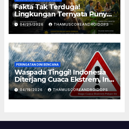
Fakta Tak Terduga!
Lingkungan Ternyata Punya
Pengaruh Besar Pada
04/25/2026
THAMUSCOREANDROIDOPS
Karakter Manusia, Ini
Penjelasannya
PERINGATAN DINI BENCANA
Waspada Tinggi! Indonesia
Diterjang Cuaca Ekstrem, Ini
Daftar Daerah Rawan
04/19/2026
THAMUSCOREANDROIDOPS