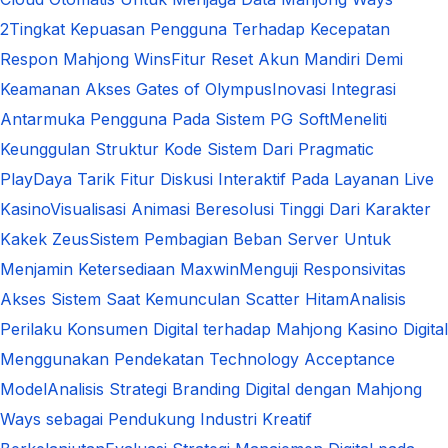
2
Tingkat Kepuasan Pengguna Terhadap Kecepatan
Respon Mahjong Wins
Fitur Reset Akun Mandiri Demi
Keamanan Akses Gates of Olympus
Inovasi Integrasi
Antarmuka Pengguna Pada Sistem PG Soft
Meneliti
Keunggulan Struktur Kode Sistem Dari Pragmatic
Play
Daya Tarik Fitur Diskusi Interaktif Pada Layanan Live
Kasino
Visualisasi Animasi Beresolusi Tinggi Dari Karakter
Kakek Zeus
Sistem Pembagian Beban Server Untuk
Menjamin Ketersediaan Maxwin
Menguji Responsivitas
Akses Sistem Saat Kemunculan Scatter Hitam
Analisis
Perilaku Konsumen Digital terhadap Mahjong Kasino Digital
Menggunakan Pendekatan Technology Acceptance
Model
Analisis Strategi Branding Digital dengan Mahjong
Ways sebagai Pendukung Industri Kreatif