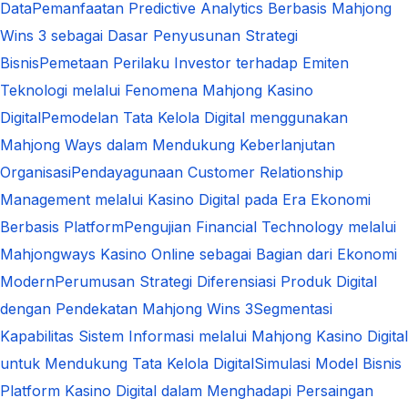
Data
Pemanfaatan Predictive Analytics Berbasis Mahjong
Wins 3 sebagai Dasar Penyusunan Strategi
Bisnis
Pemetaan Perilaku Investor terhadap Emiten
Teknologi melalui Fenomena Mahjong Kasino
Digital
Pemodelan Tata Kelola Digital menggunakan
Mahjong Ways dalam Mendukung Keberlanjutan
Organisasi
Pendayagunaan Customer Relationship
Management melalui Kasino Digital pada Era Ekonomi
Berbasis Platform
Pengujian Financial Technology melalui
Mahjongways Kasino Online sebagai Bagian dari Ekonomi
Modern
Perumusan Strategi Diferensiasi Produk Digital
dengan Pendekatan Mahjong Wins 3
Segmentasi
Kapabilitas Sistem Informasi melalui Mahjong Kasino Digital
untuk Mendukung Tata Kelola Digital
Simulasi Model Bisnis
Platform Kasino Digital dalam Menghadapi Persaingan