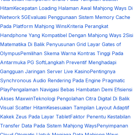
Hitam
Kecepatan Loading Halaman Awal Mahjong Ways Di
Network 5G
Evaluasi Penggunaan Sistem Memory Cache
Pada Platform Mahjong Wins
Kriteria Perangkat
Handphone Yang Kompatibel Dengan Mahjong Ways 2
Sisi
Matematika Di Balik Penyusunan Grid Layar Gates of
Olympus
Pemilihan Skema Warna Kontras Tinggi Pada
Antarmuka PG Soft
Langkah Preventif Menghadapi
Gangguan Jaringan Server Live Kasino
Pentingnya
Synchronous Audio Rendering Pada Engine Pragmatic
Play
Pengalaman Navigasi Bebas Hambatan Demi Efisiensi
Akses Maxwin
Teknologi Pengolahan Citra Digital Di Balik
Visual Scatter Hitam
Kesesuaian Tampilan Layout Adaptif
Kakek Zeus Pada Layar Tablet
Faktor Penentu Kestabilan
Transfer Data Pada Sistem Mahjong Ways
Penyimpanan
Cloud Otomatis Untuk Menjaga Data Mahjong Ways