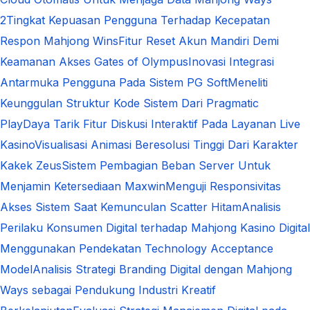
2
Tingkat Kepuasan Pengguna Terhadap Kecepatan
Respon Mahjong Wins
Fitur Reset Akun Mandiri Demi
Keamanan Akses Gates of Olympus
Inovasi Integrasi
Antarmuka Pengguna Pada Sistem PG Soft
Meneliti
Keunggulan Struktur Kode Sistem Dari Pragmatic
Play
Daya Tarik Fitur Diskusi Interaktif Pada Layanan Live
Kasino
Visualisasi Animasi Beresolusi Tinggi Dari Karakter
Kakek Zeus
Sistem Pembagian Beban Server Untuk
Menjamin Ketersediaan Maxwin
Menguji Responsivitas
Akses Sistem Saat Kemunculan Scatter Hitam
Analisis
Perilaku Konsumen Digital terhadap Mahjong Kasino Digital
Menggunakan Pendekatan Technology Acceptance
Model
Analisis Strategi Branding Digital dengan Mahjong
Ways sebagai Pendukung Industri Kreatif