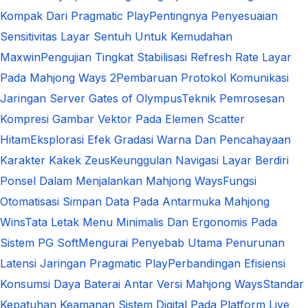
Kompak Dari Pragmatic Play
Pentingnya Penyesuaian
Sensitivitas Layar Sentuh Untuk Kemudahan
Maxwin
Pengujian Tingkat Stabilisasi Refresh Rate Layar
Pada Mahjong Ways 2
Pembaruan Protokol Komunikasi
Jaringan Server Gates of Olympus
Teknik Pemrosesan
Kompresi Gambar Vektor Pada Elemen Scatter
Hitam
Eksplorasi Efek Gradasi Warna Dan Pencahayaan
Karakter Kakek Zeus
Keunggulan Navigasi Layar Berdiri
Ponsel Dalam Menjalankan Mahjong Ways
Fungsi
Otomatisasi Simpan Data Pada Antarmuka Mahjong
Wins
Tata Letak Menu Minimalis Dan Ergonomis Pada
Sistem PG Soft
Mengurai Penyebab Utama Penurunan
Latensi Jaringan Pragmatic Play
Perbandingan Efisiensi
Konsumsi Daya Baterai Antar Versi Mahjong Ways
Standar
Kepatuhan Keamanan Sistem Digital Pada Platform Live