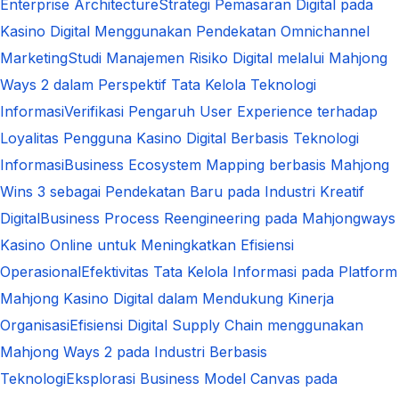
Enterprise Architecture
Strategi Pemasaran Digital pada
Kasino Digital Menggunakan Pendekatan Omnichannel
Marketing
Studi Manajemen Risiko Digital melalui Mahjong
Ways 2 dalam Perspektif Tata Kelola Teknologi
Informasi
Verifikasi Pengaruh User Experience terhadap
Loyalitas Pengguna Kasino Digital Berbasis Teknologi
Informasi
Business Ecosystem Mapping berbasis Mahjong
Wins 3 sebagai Pendekatan Baru pada Industri Kreatif
Digital
Business Process Reengineering pada Mahjongways
Kasino Online untuk Meningkatkan Efisiensi
Operasional
Efektivitas Tata Kelola Informasi pada Platform
Mahjong Kasino Digital dalam Mendukung Kinerja
Organisasi
Efisiensi Digital Supply Chain menggunakan
Mahjong Ways 2 pada Industri Berbasis
Teknologi
Eksplorasi Business Model Canvas pada