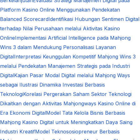
Berkelanjutan
Evaluasi Strategi Manajemen Digital pada
Platform Kasino Online Menggunakan Pendekatan
Balanced Scorecard
Identifikasi Hubungan Sentimen Digital
terhadap Nilai Perusahaan melalui Aktivitas Kasino
Online
Implementasi Artificial Intelligence pada Mahjong
Wins 3 dalam Mendukung Personalisasi Layanan
Digital
Interpretasi Keunggulan Kompetitif Mahjong Wins 3
melalui Pendekatan Manajemen Strategis pada Industri
Digital
Kajian Pasar Modal Digital melalui Mahjong Ways
sebagai Ilustrasi Dinamika Investasi Berbasis
Teknologi
Korelasi Pergerakan Saham Sektor Teknologi
Dikaitkan dengan Aktivitas Mahjongways Kasino Online di
Era Ekonomi Digital
Model Tata Kelola Bisnis Berbasis
Mahjong Kasino Digital untuk Meningkatkan Daya Saing
Industri Kreatif
Model Teknososiopreneur Berbasis