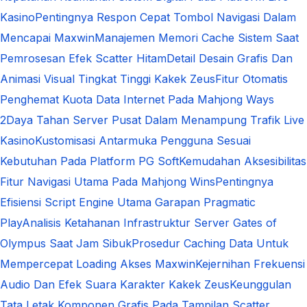
Kasino
Pentingnya Respon Cepat Tombol Navigasi Dalam
Mencapai Maxwin
Manajemen Memori Cache Sistem Saat
Pemrosesan Efek Scatter Hitam
Detail Desain Grafis Dan
Animasi Visual Tingkat Tinggi Kakek Zeus
Fitur Otomatis
Penghemat Kuota Data Internet Pada Mahjong Ways
2
Daya Tahan Server Pusat Dalam Menampung Trafik Live
Kasino
Kustomisasi Antarmuka Pengguna Sesuai
Kebutuhan Pada Platform PG Soft
Kemudahan Aksesibilitas
Fitur Navigasi Utama Pada Mahjong Wins
Pentingnya
Efisiensi Script Engine Utama Garapan Pragmatic
Play
Analisis Ketahanan Infrastruktur Server Gates of
Olympus Saat Jam Sibuk
Prosedur Caching Data Untuk
Mempercepat Loading Akses Maxwin
Kejernihan Frekuensi
Audio Dan Efek Suara Karakter Kakek Zeus
Keunggulan
Tata Letak Komponen Grafis Pada Tampilan Scatter