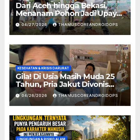
Dari Aceh hingga Bekasi,
Menanam Pohon Jadi Upaya
Redam Bencana Alam
04/27/2026
THAMUSCOREANDROIDOPS
KESEHATAN & KRISIS DARURAT
Gila! Di Usia Masih Muda 25
Tahun, Pria Jakut Divonis
Kanker Limfoma, Ini Dugaan
04/26/2026
THAMUSCOREANDROIDOPS
Penyebabnya
LINGKUNGAN & RISIKO ALAM