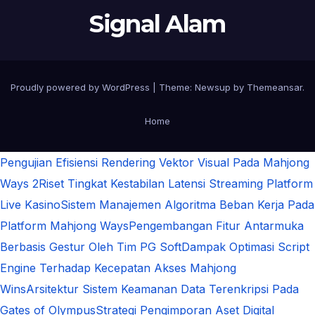
Signal Alam
Proudly powered by WordPress
|
Theme:
Newsup
by
Themeansar
.
Home
Pengujian Efisiensi Rendering Vektor Visual Pada Mahjong
Ways 2
Riset Tingkat Kestabilan Latensi Streaming Platform
Live Kasino
Sistem Manajemen Algoritma Beban Kerja Pada
Platform Mahjong Ways
Pengembangan Fitur Antarmuka
Berbasis Gestur Oleh Tim PG Soft
Dampak Optimasi Script
Engine Terhadap Kecepatan Akses Mahjong
Wins
Arsitektur Sistem Keamanan Data Terenkripsi Pada
Gates of Olympus
Strategi Pengimporan Aset Digital