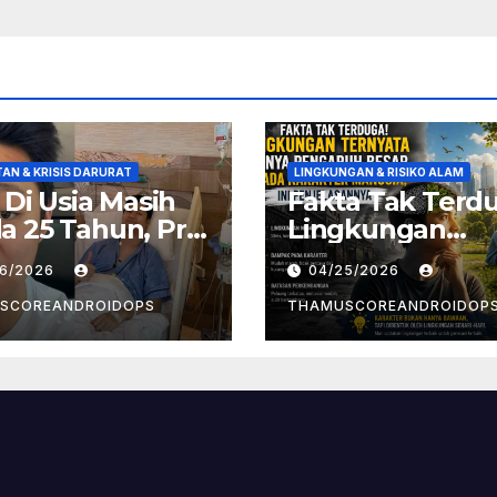
AN & KRISIS DARURAT
LINGKUNGAN & RISIKO ALAM
! Di Usia Masih
Fakta Tak Terd
 25 Tahun, Pria
Lingkungan
t Divonis
Ternyata Punya
26/2026
04/25/2026
er Limfoma, Ini
Pengaruh Besa
aan
Pada Karakter
SCOREANDROIDOPS
THAMUSCOREANDROIDOP
yebabnya
Manusia, Ini
Penjelasannya