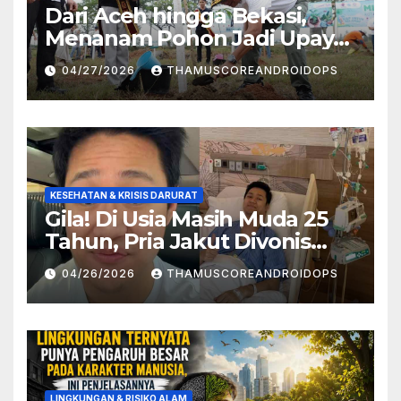
Dari Aceh hingga Bekasi,
Menanam Pohon Jadi Upaya
Redam Bencana Alam
04/27/2026
THAMUSCOREANDROIDOPS
KESEHATAN & KRISIS DARURAT
Gila! Di Usia Masih Muda 25
Tahun, Pria Jakut Divonis
Kanker Limfoma, Ini Dugaan
04/26/2026
THAMUSCOREANDROIDOPS
Penyebabnya
LINGKUNGAN & RISIKO ALAM