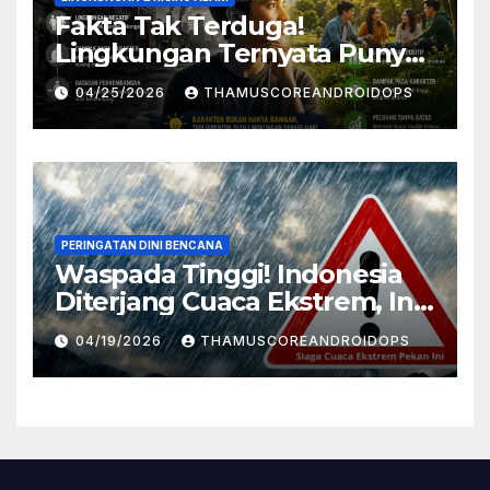
Fakta Tak Terduga!
Lingkungan Ternyata Punya
Pengaruh Besar Pada
04/25/2026
THAMUSCOREANDROIDOPS
Karakter Manusia, Ini
Penjelasannya
PERINGATAN DINI BENCANA
Waspada Tinggi! Indonesia
Diterjang Cuaca Ekstrem, Ini
Daftar Daerah Rawan
04/19/2026
THAMUSCOREANDROIDOPS