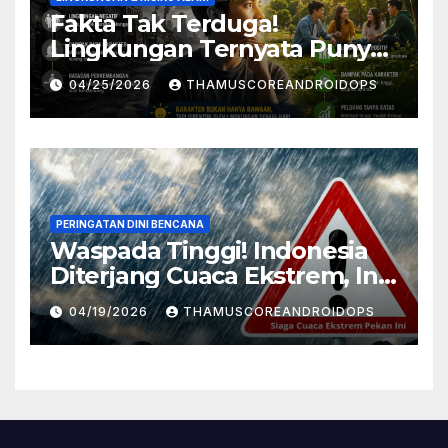
Fakta Tak Terduga!
Lingkungan Ternyata Punya
Pengaruh Besar Pada
04/25/2026
THAMUSCOREANDROIDOPS
Karakter Manusia, Ini
Penjelasannya
PERINGATAN DINI BENCANA
Waspada Tinggi! Indonesia
Diterjang Cuaca Ekstrem, Ini
Daftar Daerah Rawan
04/19/2026
THAMUSCOREANDROIDOPS