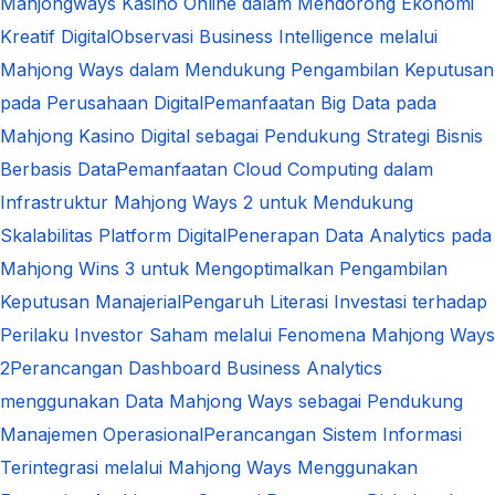
Mahjongways Kasino Online dalam Mendorong Ekonomi
Kreatif Digital
Observasi Business Intelligence melalui
Mahjong Ways dalam Mendukung Pengambilan Keputusan
pada Perusahaan Digital
Pemanfaatan Big Data pada
Mahjong Kasino Digital sebagai Pendukung Strategi Bisnis
Berbasis Data
Pemanfaatan Cloud Computing dalam
Infrastruktur Mahjong Ways 2 untuk Mendukung
Skalabilitas Platform Digital
Penerapan Data Analytics pada
Mahjong Wins 3 untuk Mengoptimalkan Pengambilan
Keputusan Manajerial
Pengaruh Literasi Investasi terhadap
Perilaku Investor Saham melalui Fenomena Mahjong Ways
2
Perancangan Dashboard Business Analytics
menggunakan Data Mahjong Ways sebagai Pendukung
Manajemen Operasional
Perancangan Sistem Informasi
Terintegrasi melalui Mahjong Ways Menggunakan