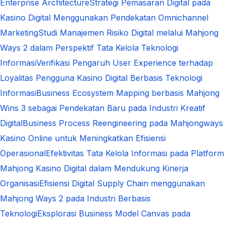
Enterprise Architecture
Strategi Pemasaran Digital pada
Kasino Digital Menggunakan Pendekatan Omnichannel
Marketing
Studi Manajemen Risiko Digital melalui Mahjong
Ways 2 dalam Perspektif Tata Kelola Teknologi
Informasi
Verifikasi Pengaruh User Experience terhadap
Loyalitas Pengguna Kasino Digital Berbasis Teknologi
Informasi
Business Ecosystem Mapping berbasis Mahjong
Wins 3 sebagai Pendekatan Baru pada Industri Kreatif
Digital
Business Process Reengineering pada Mahjongways
Kasino Online untuk Meningkatkan Efisiensi
Operasional
Efektivitas Tata Kelola Informasi pada Platform
Mahjong Kasino Digital dalam Mendukung Kinerja
Organisasi
Efisiensi Digital Supply Chain menggunakan
Mahjong Ways 2 pada Industri Berbasis
Teknologi
Eksplorasi Business Model Canvas pada