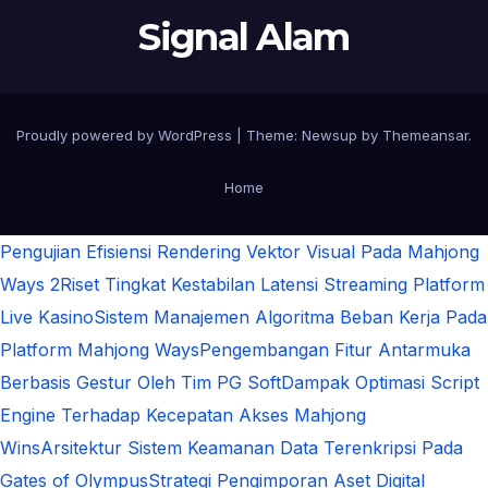
Signal Alam
Proudly powered by WordPress
|
Theme:
Newsup
by
Themeansar
.
Home
Pengujian Efisiensi Rendering Vektor Visual Pada Mahjong
Ways 2
Riset Tingkat Kestabilan Latensi Streaming Platform
Live Kasino
Sistem Manajemen Algoritma Beban Kerja Pada
Platform Mahjong Ways
Pengembangan Fitur Antarmuka
Berbasis Gestur Oleh Tim PG Soft
Dampak Optimasi Script
Engine Terhadap Kecepatan Akses Mahjong
Wins
Arsitektur Sistem Keamanan Data Terenkripsi Pada
Gates of Olympus
Strategi Pengimporan Aset Digital