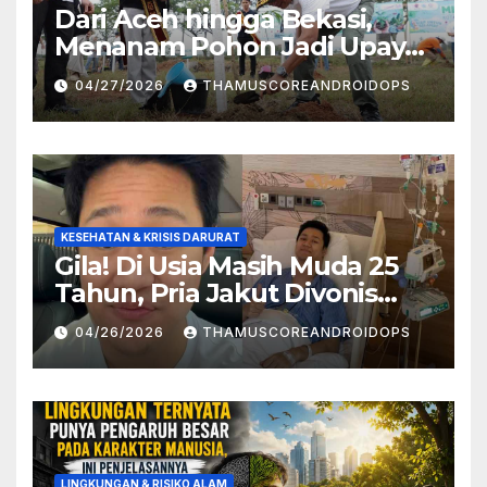
Dari Aceh hingga Bekasi,
Menanam Pohon Jadi Upaya
Redam Bencana Alam
04/27/2026
THAMUSCOREANDROIDOPS
KESEHATAN & KRISIS DARURAT
Gila! Di Usia Masih Muda 25
Tahun, Pria Jakut Divonis
Kanker Limfoma, Ini Dugaan
04/26/2026
THAMUSCOREANDROIDOPS
Penyebabnya
LINGKUNGAN & RISIKO ALAM