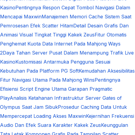
Kasino
Pentingnya Respon Cepat Tombol Navigasi Dalam
Mencapai Maxwin
Manajemen Memori Cache Sistem Saat
Pemrosesan Efek Scatter Hitam
Detail Desain Grafis Dan
Animasi Visual Tingkat Tinggi Kakek Zeus
Fitur Otomatis
Penghemat Kuota Data Internet Pada Mahjong Ways
2
Daya Tahan Server Pusat Dalam Menampung Trafik Live
Kasino
Kustomisasi Antarmuka Pengguna Sesuai
Kebutuhan Pada Platform PG Soft
Kemudahan Aksesibilitas
Fitur Navigasi Utama Pada Mahjong Wins
Pentingnya
Efisiensi Script Engine Utama Garapan Pragmatic
Play
Analisis Ketahanan Infrastruktur Server Gates of
Olympus Saat Jam Sibuk
Prosedur Caching Data Untuk
Mempercepat Loading Akses Maxwin
Kejernihan Frekuensi
Audio Dan Efek Suara Karakter Kakek Zeus
Keunggulan
Tata Letak Komponen Grafis Pada Tampilan Scatter