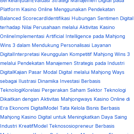
Berkelanjutan
Evaluasi Strategi Manajemen Digital pada
Platform Kasino Online Menggunakan Pendekatan
Balanced Scorecard
Identifikasi Hubungan Sentimen Digital
terhadap Nilai Perusahaan melalui Aktivitas Kasino
Online
Implementasi Artificial Intelligence pada Mahjong
Wins 3 dalam Mendukung Personalisasi Layanan
Digital
Interpretasi Keunggulan Kompetitif Mahjong Wins 3
melalui Pendekatan Manajemen Strategis pada Industri
Digital
Kajian Pasar Modal Digital melalui Mahjong Ways
sebagai Ilustrasi Dinamika Investasi Berbasis
Teknologi
Korelasi Pergerakan Saham Sektor Teknologi
Dikaitkan dengan Aktivitas Mahjongways Kasino Online di
Era Ekonomi Digital
Model Tata Kelola Bisnis Berbasis
Mahjong Kasino Digital untuk Meningkatkan Daya Saing
Industri Kreatif
Model Teknososiopreneur Berbasis