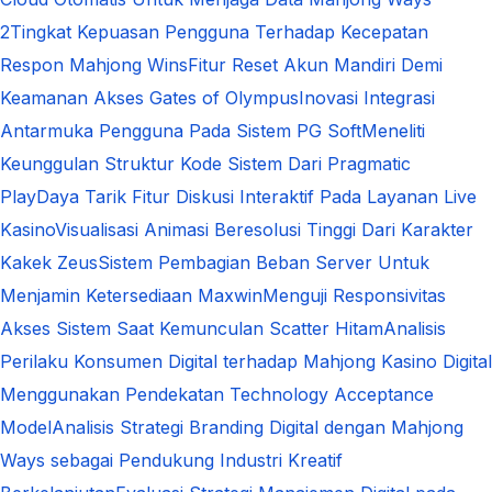
2
Tingkat Kepuasan Pengguna Terhadap Kecepatan
Respon Mahjong Wins
Fitur Reset Akun Mandiri Demi
Keamanan Akses Gates of Olympus
Inovasi Integrasi
Antarmuka Pengguna Pada Sistem PG Soft
Meneliti
Keunggulan Struktur Kode Sistem Dari Pragmatic
Play
Daya Tarik Fitur Diskusi Interaktif Pada Layanan Live
Kasino
Visualisasi Animasi Beresolusi Tinggi Dari Karakter
Kakek Zeus
Sistem Pembagian Beban Server Untuk
Menjamin Ketersediaan Maxwin
Menguji Responsivitas
Akses Sistem Saat Kemunculan Scatter Hitam
Analisis
Perilaku Konsumen Digital terhadap Mahjong Kasino Digital
Menggunakan Pendekatan Technology Acceptance
Model
Analisis Strategi Branding Digital dengan Mahjong
Ways sebagai Pendukung Industri Kreatif