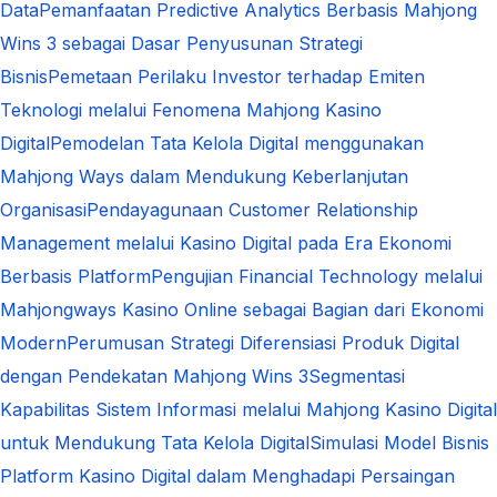
Data
Pemanfaatan Predictive Analytics Berbasis Mahjong
Wins 3 sebagai Dasar Penyusunan Strategi
Bisnis
Pemetaan Perilaku Investor terhadap Emiten
Teknologi melalui Fenomena Mahjong Kasino
Digital
Pemodelan Tata Kelola Digital menggunakan
Mahjong Ways dalam Mendukung Keberlanjutan
Organisasi
Pendayagunaan Customer Relationship
Management melalui Kasino Digital pada Era Ekonomi
Berbasis Platform
Pengujian Financial Technology melalui
Mahjongways Kasino Online sebagai Bagian dari Ekonomi
Modern
Perumusan Strategi Diferensiasi Produk Digital
dengan Pendekatan Mahjong Wins 3
Segmentasi
Kapabilitas Sistem Informasi melalui Mahjong Kasino Digital
untuk Mendukung Tata Kelola Digital
Simulasi Model Bisnis
Platform Kasino Digital dalam Menghadapi Persaingan