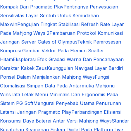
Kompak Dari Pragmatic Play
Pentingnya Penyesuaian
Sensitivitas Layar Sentuh Untuk Kemudahan
Maxwin
Pengujian Tingkat Stabilisasi Refresh Rate Layar
Pada Mahjong Ways 2
Pembaruan Protokol Komunikasi
Jaringan Server Gates of Olympus
Teknik Pemrosesan
Kompresi Gambar Vektor Pada Elemen Scatter
Hitam
Eksplorasi Efek Gradasi Warna Dan Pencahayaan
Karakter Kakek Zeus
Keunggulan Navigasi Layar Berdiri
Ponsel Dalam Menjalankan Mahjong Ways
Fungsi
Otomatisasi Simpan Data Pada Antarmuka Mahjong
Wins
Tata Letak Menu Minimalis Dan Ergonomis Pada
Sistem PG Soft
Mengurai Penyebab Utama Penurunan
Latensi Jaringan Pragmatic Play
Perbandingan Efisiensi
Konsumsi Daya Baterai Antar Versi Mahjong Ways
Standar
Kepatuhan Keamanan Sistem Digital Pada Platform Live