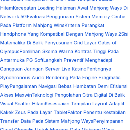
Hitam
Kecepatan Loading Halaman Awal Mahjong Ways Di
Network 5G
Evaluasi Penggunaan Sistem Memory Cache
Pada Platform Mahjong Wins
Kriteria Perangkat
Handphone Yang Kompatibel Dengan Mahjong Ways 2
Sisi
Matematika Di Balik Penyusunan Grid Layar Gates of
Olympus
Pemilihan Skema Warna Kontras Tinggi Pada
Antarmuka PG Soft
Langkah Preventif Menghadapi
Gangguan Jaringan Server Live Kasino
Pentingnya
Synchronous Audio Rendering Pada Engine Pragmatic
Play
Pengalaman Navigasi Bebas Hambatan Demi Efisiensi
Akses Maxwin
Teknologi Pengolahan Citra Digital Di Balik
Visual Scatter Hitam
Kesesuaian Tampilan Layout Adaptif
Kakek Zeus Pada Layar Tablet
Faktor Penentu Kestabilan
Transfer Data Pada Sistem Mahjong Ways
Penyimpanan
Cloud Otomatis Untuk Menjaga Data Mahjong Ways