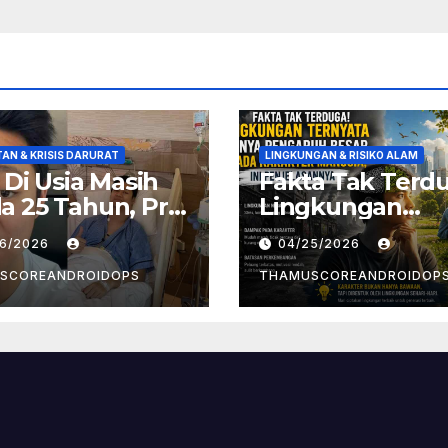
AN & KRISIS DARURAT
LINGKUNGAN & RISIKO ALAM
! Di Usia Masih
Fakta Tak Terd
 25 Tahun, Pria
Lingkungan
t Divonis
Ternyata Punya
26/2026
04/25/2026
er Limfoma, Ini
Pengaruh Besa
aan
Pada Karakter
SCOREANDROIDOPS
THAMUSCOREANDROIDOP
yebabnya
Manusia, Ini
Penjelasannya