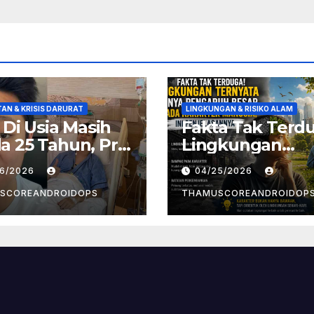
AN & KRISIS DARURAT
LINGKUNGAN & RISIKO ALAM
! Di Usia Masih
Fakta Tak Terd
 25 Tahun, Pria
Lingkungan
t Divonis
Ternyata Punya
26/2026
04/25/2026
er Limfoma, Ini
Pengaruh Besa
aan
Pada Karakter
SCOREANDROIDOPS
THAMUSCOREANDROIDOP
yebabnya
Manusia, Ini
Penjelasannya