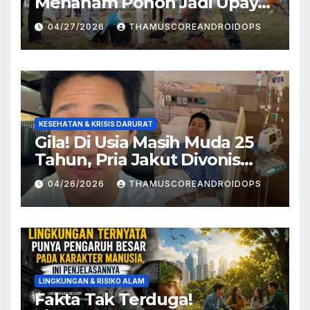
Menanam Pohon Jadi Upaya
Redam Bencana Alam
04/27/2026
THAMUSCOREANDROIDOPS
KESEHATAN & KRISIS DARURAT
Gila! Di Usia Masih Muda 25
Tahun, Pria Jakut Divonis
Kanker Limfoma, Ini Dugaan
04/26/2026
THAMUSCOREANDROIDOPS
Penyebabnya
LINGKUNGAN & RISIKO ALAM
Fakta Tak Terduga!