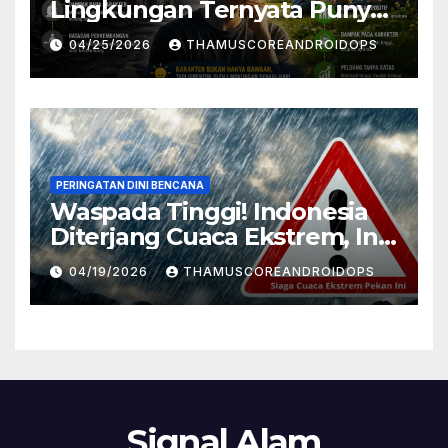
Lingkungan Ternyata Punya
Pengaruh Besar Pada
04/25/2026
THAMUSCOREANDROIDOPS
Karakter Manusia, Ini
Penjelasannya
PERINGATAN DINI BENCANA
Waspada Tinggi! Indonesia
Diterjang Cuaca Ekstrem, Ini
Daftar Daerah Rawan
04/19/2026
THAMUSCOREANDROIDOPS
Signal Alam