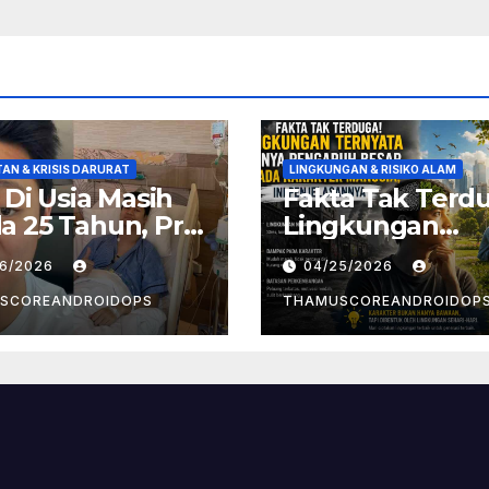
AN & KRISIS DARURAT
LINGKUNGAN & RISIKO ALAM
! Di Usia Masih
Fakta Tak Terd
 25 Tahun, Pria
Lingkungan
t Divonis
Ternyata Punya
26/2026
04/25/2026
er Limfoma, Ini
Pengaruh Besa
aan
Pada Karakter
SCOREANDROIDOPS
THAMUSCOREANDROIDOP
yebabnya
Manusia, Ini
Penjelasannya