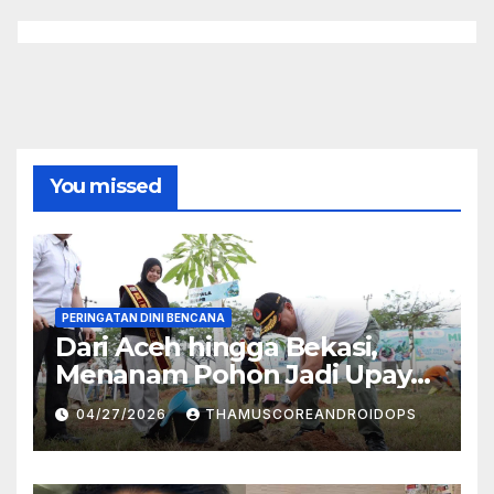
You missed
PERINGATAN DINI BENCANA
Dari Aceh hingga Bekasi,
Menanam Pohon Jadi Upaya
Redam Bencana Alam
04/27/2026
THAMUSCOREANDROIDOPS