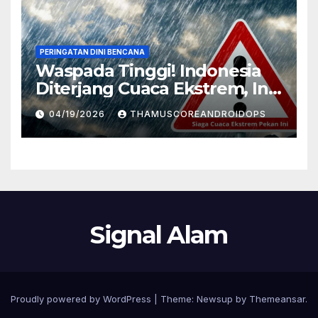
PERINGATAN DINI BENCANA
Waspada Tinggi! Indonesia
Diterjang Cuaca Ekstrem, Ini
Daftar Daerah Rawan
04/19/2026
THAMUSCOREANDROIDOPS
Signal Alam
Proudly powered by WordPress
|
Theme:
Newsup
by
Themeansar
.