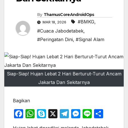
By
ThamusCoreAndroidOps
#BMKG
,
MAR 18, 2026
#Cuaca Jabodetabek
,
#Peringatan Dini
,
#Signal Alam
Siap-Siap! Hujan Lebat 2 Hari Berturut-Turut Ancam
Jakarta Dan Sekitarnya
Bagikan
F
W
S
X
T
M
Li
S
a
h
k
el
e
n
h