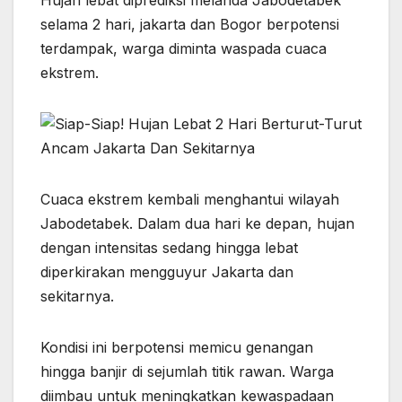
Hujan lebat diprediksi melanda Jabodetabek
c
at
y
e
s
e
ar
selama 2 hari, jakarta dan Bogor berpotensi
e
s
p
gr
s
e
terdampak, warga diminta waspada cuaca
b
A
e
a
e
ekstrem.
o
p
m
n
o
p
g
k
er
Cuaca ekstrem kembali menghantui wilayah
Jabodetabek. Dalam dua hari ke depan, hujan
dengan intensitas sedang hingga lebat
diperkirakan mengguyur Jakarta dan
sekitarnya.
Kondisi ini berpotensi memicu genangan
hingga banjir di sejumlah titik rawan. Warga
diimbau untuk meningkatkan kewaspadaan