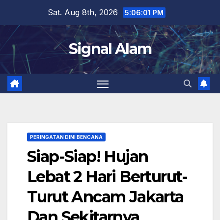
Skip
Sat. Aug 8th, 2026
5:06:02 PM
to
content
Signal Alam
PERINGATAN DINI BENCANA
Siap-Siap! Hujan
Lebat 2 Hari Berturut-
Turut Ancam Jakarta
Dan Sekitarnya