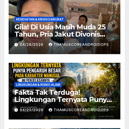
KESEHATAN & KRISIS DARURAT
Gila! Di Usia Masih Muda 25
Tahun, Pria Jakut Divonis
Kanker Limfoma, Ini Dugaan
04/26/2026
THAMUSCOREANDROIDOPS
Penyebabnya
LINGKUNGAN & RISIKO ALAM
Fakta Tak Terduga!
Lingkungan Ternyata Punya
Pengaruh Besar Pada
04/25/2026
THAMUSCOREANDROIDOPS
Karakter Manusia, Ini
Penjelasannya