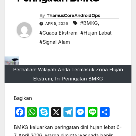
By
ThamusCoreAndroidOps
#BMKG
,
APR 5, 2026
#Cuaca Ekstrem
,
#Hujan Lebat
,
#Signal Alam
Perhatian! Wilayah Anda Termasuk Zona Hujan
Ekstrem, Ini Peringatan BMKG
Bagikan
F
W
S
X
T
M
Li
S
a
h
k
el
e
n
h
BMKG keluarkan peringatan dini hujan lebat 6-
c
at
y
e
s
e
ar
7 April 2026, warga diminta waspada banjir,