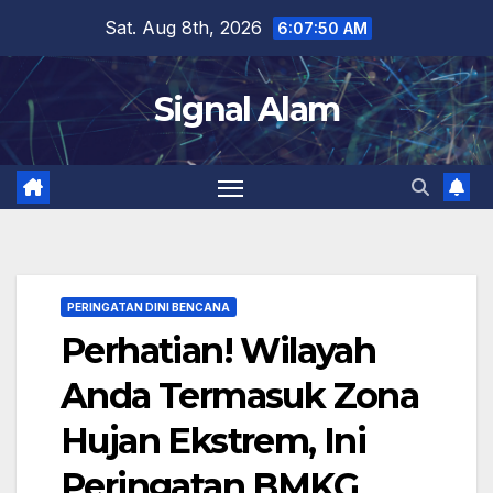
Skip
Sat. Aug 8th, 2026
6:07:51 AM
to
content
Signal Alam
PERINGATAN DINI BENCANA
Perhatian! Wilayah
Anda Termasuk Zona
Hujan Ekstrem, Ini
Peringatan BMKG