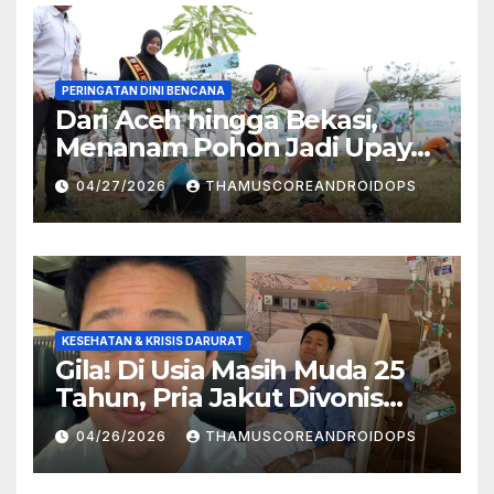
PERINGATAN DINI BENCANA
Dari Aceh hingga Bekasi,
Menanam Pohon Jadi Upaya
Redam Bencana Alam
04/27/2026
THAMUSCOREANDROIDOPS
KESEHATAN & KRISIS DARURAT
Gila! Di Usia Masih Muda 25
Tahun, Pria Jakut Divonis
Kanker Limfoma, Ini Dugaan
04/26/2026
THAMUSCOREANDROIDOPS
Penyebabnya