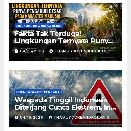
LINGKUNGAN & RISIKO ALAM
Fakta Tak Terduga!
Lingkungan Ternyata Punya
Pengaruh Besar Pada
04/25/2026
THAMUSCOREANDROIDOPS
Karakter Manusia, Ini
Penjelasannya
PERINGATAN DINI BENCANA
Waspada Tinggi! Indonesia
Diterjang Cuaca Ekstrem, Ini
Daftar Daerah Rawan
04/19/2026
THAMUSCOREANDROIDOPS