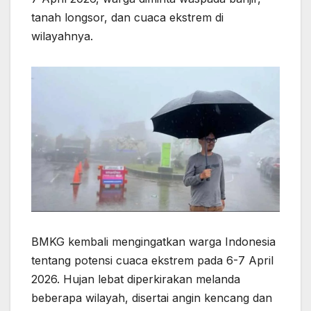
e
s
p
gr
s
e
tanah longsor, dan cuaca ekstrem di
b
A
e
a
e
wilayahnya.
o
p
m
n
o
p
g
k
er
BMKG kembali mengingatkan warga Indonesia
tentang potensi cuaca ekstrem pada 6-7 April
2026. Hujan lebat diperkirakan melanda
beberapa wilayah, disertai angin kencang dan