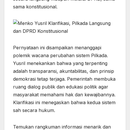
b
A
e
a
e
sama konstitusional.
o
p
m
n
o
p
g
k
er
Pernyataan ini disampaikan menanggapi
polemik wacana perubahan sistem Pilkada.
Yusril menekankan bahwa yang terpenting
adalah transparansi, akuntabilitas, dan prinsip
demokrasi tetap terjaga. Pemerintah membuka
ruang dialog publik dan edukasi politik agar
masyarakat memahami hak dan kewajibannya.
Klarifikasi ini menegaskan bahwa kedua sistem
sah secara hukum.
Temukan rangkuman informasi menarik dan