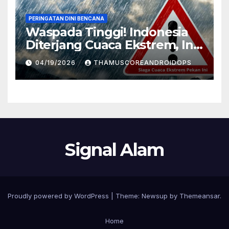
PERINGATAN DINI BENCANA
Waspada Tinggi! Indonesia
Diterjang Cuaca Ekstrem, Ini
Daftar Daerah Rawan
04/19/2026
THAMUSCOREANDROIDOPS
Signal Alam
Proudly powered by WordPress
|
Theme:
Newsup
by
Themeansar
.
Home