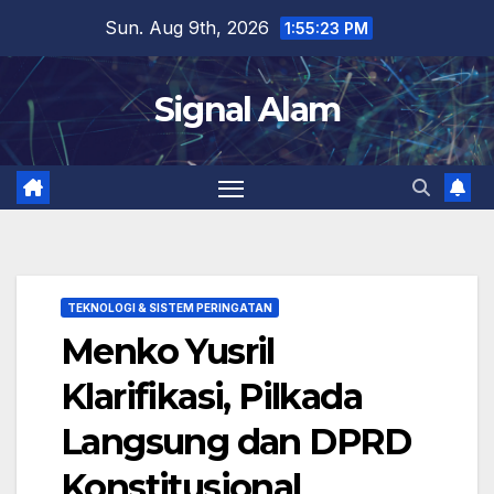
Skip
Sun. Aug 9th, 2026
1:55:24 PM
to
content
Signal Alam
TEKNOLOGI & SISTEM PERINGATAN
Menko Yusril
Klarifikasi, Pilkada
Langsung dan DPRD
Konstitusional