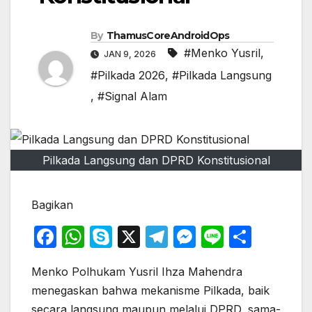
By
ThamusCoreAndroidOps
#Menko Yusril
,
JAN 9, 2026
#Pilkada 2026
,
#Pilkada Langsung
,
#Signal Alam
Pilkada Langsung dan DPRD Konstitusional
Bagikan
F
W
S
X
T
M
Li
S
a
h
k
el
e
n
h
Menko Polhukam Yusril Ihza Mahendra
c
at
y
e
s
e
ar
menegaskan bahwa mekanisme Pilkada, baik
e
s
p
gr
s
e
secara langsung maupun melalui DPRD, sama-