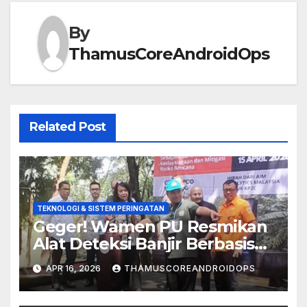
By
ThamusCoreAndroidOps
Related Post
TEKNOLOGI & SISTEM PERINGATAN
Geger! Wamen PU Resmikan
Alat Deteksi Banjir Berbasis
Komunitas
APR 16, 2026
THAMUSCOREANDROIDOPS