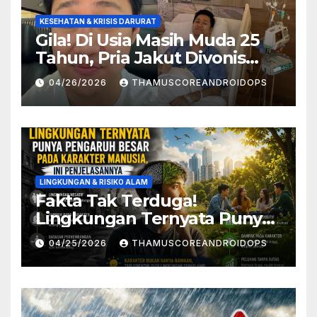
KESEHATAN & KRISIS DARURAT
Gila! Di Usia Masih Muda 25
Tahun, Pria Jakut Divonis
Kanker Limfoma, Ini Dugaan
04/26/2026
THAMUSCOREANDROIDOPS
Penyebabnya
LINGKUNGAN & RISIKO ALAM
Fakta Tak Terduga!
Lingkungan Ternyata Punya
Pengaruh Besar Pada
04/25/2026
THAMUSCOREANDROIDOPS
Karakter Manusia, Ini
Penjelasannya