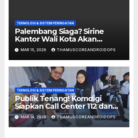
TEKNOLOGI & SISTEM PERINGATAN
Palembang Siaga? Sirine
Kantor Wali Kota Akan
Dibunyikan Besok Pagi!
MAR 15, 2026
THAMUSCOREANDROIDOPS
TEKNOLOGI & SISTEM PERINGATAN
Publik Tenang! Komdigi
Siapkan Call Center 112 dan
Sistem Peringatan Dini Demi
MAR 14, 2026
THAMUSCOREANDROIDOPS
Lebaran 2026 Aman